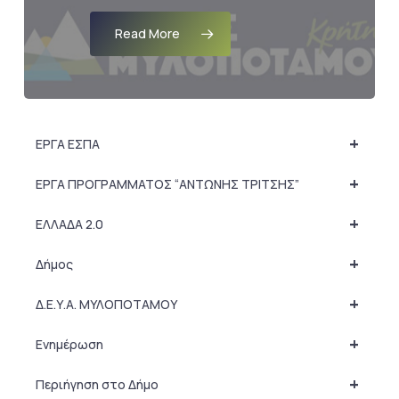
Read More
+
ΕΡΓΑ ΕΣΠΑ
+
ΕΡΓΑ ΠΡΟΓΡΑΜΜΑΤΟΣ “ΑΝΤΩΝΗΣ ΤΡΙΤΣΗΣ”
+
ΕΛΛΑΔΑ 2.0
+
Δήμος
+
Δ.Ε.Υ.Α. ΜΥΛΟΠΟΤΑΜΟΥ
+
Ενημέρωση
+
Περιήγηση στο Δήμο