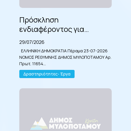
τίτλο:
Πρόσκληση
«Αποκατάσταση
ενδιαφέροντος
πλακοστρώσεων
Πρόσκληση
για
οικισμών
ενδιαφέροντος για
υποβολή
του
προσφοράς
Δήμου».
υποβολή προσφοράς για
για
29/07/2026
την
την εκτέλεση του έργου με
ΕΛΛΗΝΙΚΗ ΔΗΜΟΚΡΑΤΙΑ Πέραμα 23-07-2026
εκτέλεση
τίτλο: «Αποκατάσταση
του
ΝΟΜΟΣ ΡΕΘΥΜΝΗΣ ΔΗΜΟΣ ΜΥΛΟΠΟΤΑΜΟΥ Αρ.
έργου
Πρωτ. 11654…
πλακοστρώσεων οικισμών
με
του Δήμου».
Δραστηριότητες- Έργα
τίτλο:
«Αποκατάσταση
πλακοστρώσεων
Δακοκτονία
οικισμών
2026
του
Δήμου».