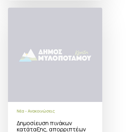
Δημοσίευση
πινάκων
κατάταξης,
απορριπτέων
και
προσληπτέων
υποψηφίων
σοχ1/2026
ανακοίνωσης
Νέα - Ανακοινώσεις
Δημοσίευση πινάκων
κατάταξης, απορριπτέων