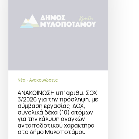
για
την
πρόσληψη,
με
σύμβαση
εργασίας
ΙΔΟΧ,
συνολικά
δέκα
(10)
ατόμων
για
την
Νέα - Ανακοινώσεις
κάλυψη
αναγκών
ΑΝΑΚΟΙΝΩΣΗ υπ’ αριθμ. ΣΟΧ
ανταποδοτικού
3/2026 για την πρόσληψη, με
χαρακτήρα
σύμβαση εργασίας ΙΔΟΧ,
στο
συνολικά δέκα (10) ατόμων
Δήμο
για την κάλυψη αναγκών
Μυλοποτάμου
ανταποδοτικού χαρακτήρα
στο Δήμο Μυλοποτάμου