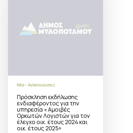
για
την
υπηρεσία
«
Αμοιβές
Ορκωτών
Λογιστών
για
τον
έλεγχο
οικ.
έτους
2024
και
οικ.
Νέα - Ανακοινώσεις
έτους
2025»
Πρόσκληση εκδήλωσης
ενδιαφέροντος για την
υπηρεσία « Αμοιβές
Ορκωτών Λογιστών για τον
έλεγχο οικ. έτους 2024 και
οικ. έτους 2025»