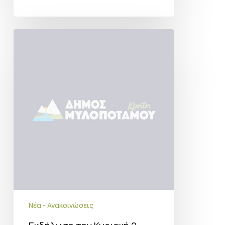
Εκδήλωση
την
Κυριακή
2
Αυγούστου
2026
στον
Ι.
Ν.
Αγίου
Γερασίμου
στο
Χουμέρι
Νέα - Ανακοινώσεις