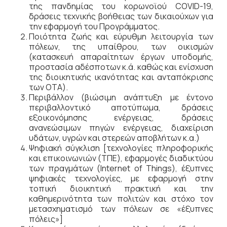
της πανδημίας του κορωνοϊού COVID-19,
δράσεις τεχνικής βοήθειας των δικαιούχων για
την εφαρμογή του Προγράμματος.
Ποιότητα ζωής και εύρυθμη λειτουργία των
πόλεων, της υπαίθρου, των οικισμών
(κατασκευή απαραίτητων έργων υποδομής,
προστασία αδέσποτων κ.ά. καθώς και ενίσχυση
της διοικητικής ικανότητας και ανταπόκρισης
των ΟΤΑ).
Περιβάλλον (βιώσιμη ανάπτυξη με έντονο
περιβαλλοντικό αποτύπωμα, δράσεις
εξοικονόμησης ενέργειας, δράσεις
ανανεώσιμων πηγών ενέργειας, διαχείριση
υδάτων, υγρών και στερεών αποβλήτων κ.α.)
Ψηφιακή σύγκλιση [τεχνολογίες πληροφορικής
και επικοινωνιών (ΤΠΕ), εφαρμογές διαδικτύου
των πραγμάτων (Internet of Things), έξυπνες
ψηφιακές τεχνολογίες, με εφαρμογή στην
τοπική διοικητική πρακτική και την
καθημερινότητα των πολιτών και στόχο τον
μετασχηματισμό των πόλεων σε «έξυπνες
πόλεις»]