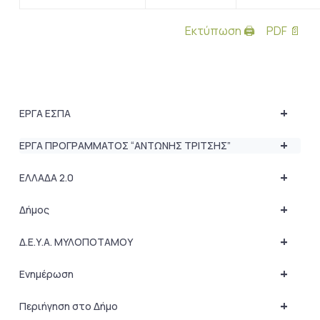
Εκτύπωση 🖨
PDF 📄
+
ΕΡΓΑ ΕΣΠΑ
+
ΕΡΓΑ ΠΡΟΓΡΑΜΜΑΤΟΣ “ΑΝΤΩΝΗΣ ΤΡΙΤΣΗΣ”
+
ΕΛΛΑΔΑ 2.0
+
Δήμος
+
Δ.Ε.Υ.Α. ΜΥΛΟΠΟΤΑΜΟΥ
+
Ενημέρωση
+
Περιήγηση στο Δήμο