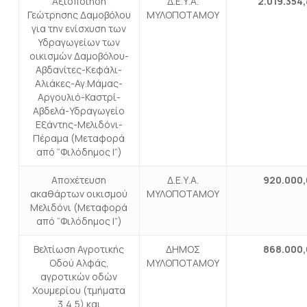
Αξιοποίηση
Δ.Ε.Υ.Α.
2.019.354
Γεώτρησης Δαμοβόλου
ΜΥΛΟΠΟΤΑΜΟΥ
για την ενίσχυση των
Υδραγωγείων των
οικισμών Δαμοβόλου-
Αβδανίτες-Κεφάλι-
Αλιάκες-Αγ.Μάμας-
Αργουλιό-Καστρί-
Αβδελά-Υδραγωγείο
Εξάντης-Μελιδόνι-
Πέραμα (Μεταφορά
από “Φιλόδημος Ι”)
Αποχέτευση
Δ.Ε.Υ.Α.
920.000,
ακαθάρτων οικισμού
ΜΥΛΟΠΟΤΑΜΟΥ
Μελιδόνι (Μεταφορά
από “Φιλόδημος Ι”)
Βελτίωση Αγροτικής
ΔΗΜΟΣ
868.000,
Οδού Αλφάς,
ΜΥΛΟΠΟΤΑΜΟΥ
αγροτικών οδών
Χουμερίου (τμήματα
3,4,5) και