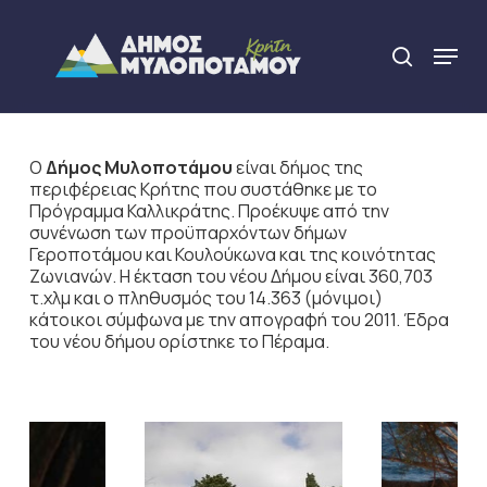
Skip
to
Menu
search
main
Close
content
Menu
Ο
Δήμος Μυλοποτάμου
είναι δήμος της
περιφέρειας Κρήτης που συστάθηκε με το
Πρόγραμμα Καλλικράτης. Προέκυψε από την
συνένωση των προϋπαρχόντων δήμων
Γεροποτάμου και Κουλούκωνα και της κοινότητας
Ζωνιανών. Η έκταση του νέου Δήμου είναι 360,703
τ.χλμ και ο πληθυσμός του 14.363 (μόνιμοι)
κάτοικοι σύμφωνα με την απογραφή του 2011. Έδρα
του νέου δήμου ορίστηκε το Πέραμα.