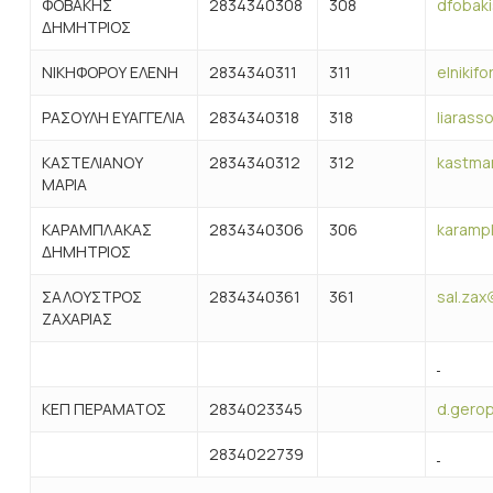
ΦΟΒΑΚΗΣ
2834340308
308
dfobaki
ΔΗΜΗΤΡΙΟΣ
ΝΙΚΗΦΟΡΟΥ ΕΛΕΝΗ
2834340311
311
elnikif
ΡΑΣΟΥΛΗ ΕΥΑΓΓΕΛΙΑ
2834340318
318
liarass
ΚΑΣΤΕΛΙΑΝΟΥ
2834340312
312
kastmar
ΜΑΡΙΑ
ΚΑΡΑΜΠΛΑΚΑΣ
2834340306
306
karampl
ΔΗΜΗΤΡΙΟΣ
ΣΑΛΟΥΣΤΡΟΣ
2834340361
361
sal.zax
ΖΑΧΑΡΙΑΣ
ΚΕΠ ΠΕΡΑΜΑΤΟΣ
2834023345
d.gero
2834022739