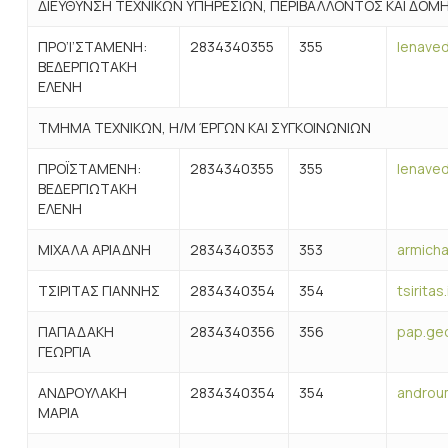
ΔΙΕΥΘΥΝΣΗ ΤΕΧΝΙΚΩΝ ΥΠΗΡΕΣΙΩΝ, ΠΕΡΙΒΑΛΛΟΝΤΟΣ ΚΑΙ ΔΟΜ
ΠΡΟ’Ι’ΣΤΑΜΕΝΗ:
2834340355
355
lenave
ΒΕΔΕΡΓΙΩΤΑΚΗ
ΕΛΕΝΗ
ΤΜΗΜΑ ΤΕΧΝΙΚΩΝ, Η/Μ ΈΡΓΩΝ ΚΑΙ ΣΥΓΚΟΙΝΩΝΙΩΝ
ΠΡΟΪΣΤΑΜΕΝΗ:
2834340355
355
lenave
ΒΕΔΕΡΓΙΩΤΑΚΗ
ΕΛΕΝΗ
ΜΙΧΑΛΑ ΑΡΙΑΔΝΗ
2834340353
353
armicha
ΤΣΙΡΙΤΑΣ ΓΙΑΝΝΗΣ
2834340354
354
tsirita
ΠΑΠΑΔΑΚΗ
2834340356
356
pap.geo
ΓΕΩΡΓΙΑ
ΑΝΔΡΟΥΛΑΚΗ
2834340354
354
androu
ΜΑΡΙΑ