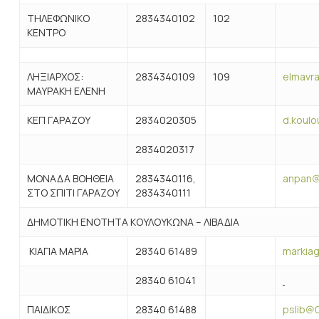
ΤΗΛΕΦΩΝΙΚΟ
2834340102
102
ΚΕΝΤΡΟ
ΛΗΞΙΑΡΧΟΣ:
2834340109
109
elmavra
ΜΑΥΡΑΚΗ ΕΛΕΝΗ
ΚΕΠ ΓΑΡΑΖΟΥ
2834020305
d.koul
2834020317
ΜΟΝΑΔΑ ΒΟΗΘΕΙΑ
2834340116,
anpan@
ΣΤΟ ΣΠΙΤΙ ΓΑΡΑΖΟΥ
2834340111
ΔΗΜΟΤΙΚΗ ΕΝΟΤΗΤΑ ΚΟΥΛΟΥΚΩΝΑ – ΛΙΒΑΔΙΑ
ΚΙΑΓΙΑ ΜΑΡΙΑ
28340 61489
markiag
28340 61041
ΠΑΙΔΙΚΟΣ
28340 61488
pslib@0