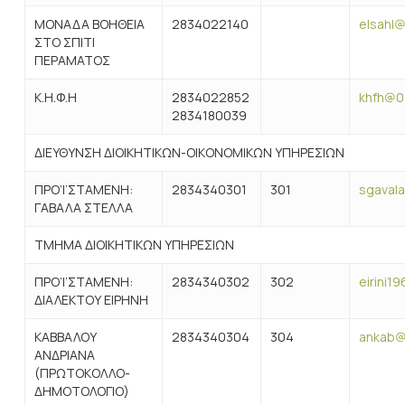
ΜΟΝΑΔΑ ΒΟΗΘΕΙΑ
2834022140
elsahl@
ΣΤΟ ΣΠΙΤΙ
ΠΕΡΑΜΑΤΟΣ
Κ.Η.Φ.Η
2834022852
khfh@04
2834180039
ΔΙΕΥΘΥΝΣΗ ΔΙΟΙΚΗΤΙΚΩΝ-ΟΙΚΟΝΟΜΙΚΩΝ ΥΠΗΡΕΣΙΩΝ
ΠΡΟ’Ι’ΣΤΑΜΕΝΗ:
2834340301
301
sgaval
ΓΑΒΑΛΑ ΣΤΕΛΛΑ
ΤΜΗΜΑ ΔΙΟΙΚΗΤΙΚΩΝ ΥΠΗΡΕΣΙΩΝ
ΠΡΟ’Ι’ΣΤΑΜΕΝΗ:
2834340302
302
eirini1
ΔΙΑΛΕΚΤΟΥ ΕΙΡΗΝΗ
ΚΑΒΒΑΛΟΥ
2834340304
304
ankab@0
ΑΝΔΡΙΑΝΑ
(ΠΡΩΤΟΚΟΛΛΟ-
ΔΗΜΟΤΟΛΟΓΙΟ)