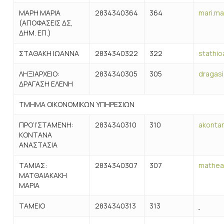
ΜΑΡΗ ΜΑΡΙΑ
2834340364
364
mari.ma
(ΑΠΟΦΑΣΕΙΣ ΔΣ,
ΔΗΜ. ΕΠ.)
ΣΤΑΘΑΚΗ ΙΩΑΝΝΑ
2834340322
322
stathio
ΛΗΞΙΑΡΧΕΙΟ:
2834340305
305
dragasi
ΔΡΑΓΑΣΗ ΕΛΕΝΗ
ΤΜΗΜΑ ΟΙΚΟΝΟΜΙΚΩΝ ΥΠΗΡΕΣΙΩΝ
ΠΡΟ’Ι’ΣΤΑΜΕΝΗ:
2834340310
310
akontan
ΚΟΝΤΑΝΑ
ΑΝΑΣΤΑΣΙΑ
ΤΑΜΙΑΣ:
2834340307
307
matheak
ΜΑΤΘΑΙΑΚΑΚΗ
ΜΑΡΙΑ
ΤΑΜΕΙΟ
2834340313
313