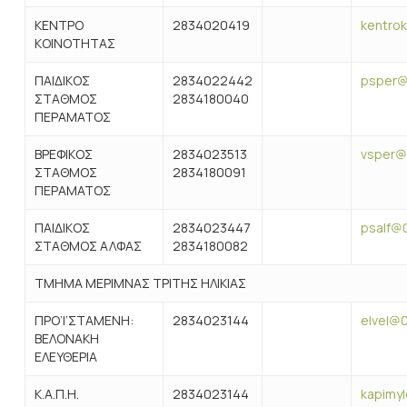
ΚΕΝΤΡΟ
2834020419
kentro
ΚΟΙΝΟΤΗΤΑΣ
ΠΑΙΔΙΚΟΣ
2834022442
psper@0
ΣΤΑΘΜΟΣ
2834180040
ΠΕΡΑΜΑΤΟΣ
ΒΡΕΦΙΚΟΣ
2834023513
vsper@0
ΣΤΑΘΜΟΣ
2834180091
ΠΕΡΑΜΑΤΟΣ
ΠΑΙΔΙΚΟΣ
2834023447
psalf@0
ΣΤΑΘΜΟΣ ΑΛΦΑΣ
2834180082
ΤΜΗΜΑ ΜΕΡΙΜΝΑΣ ΤΡΙΤΗΣ ΗΛΙΚΙΑΣ
ΠΡΟ’Ι’ΣΤΑΜΕΝΗ:
2834023144
elvel@0
ΒΕΛΟΝΑΚΗ
ΕΛΕΥΘΕΡΙΑ
Κ.Α.Π.Η.
2834023144
kapimy