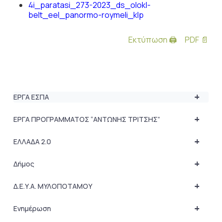
4i_paratasi_273-2023_ds_olokl-
belt_eel_panormo-roymeli_klp
Εκτύπωση 🖨
PDF 📄
+
ΕΡΓΑ ΕΣΠΑ
+
ΕΡΓΑ ΠΡΟΓΡΑΜΜΑΤΟΣ “ΑΝΤΩΝΗΣ ΤΡΙΤΣΗΣ”
+
ΕΛΛΑΔΑ 2.0
+
Δήμος
+
Δ.Ε.Υ.Α. ΜΥΛΟΠΟΤΑΜΟΥ
+
Ενημέρωση