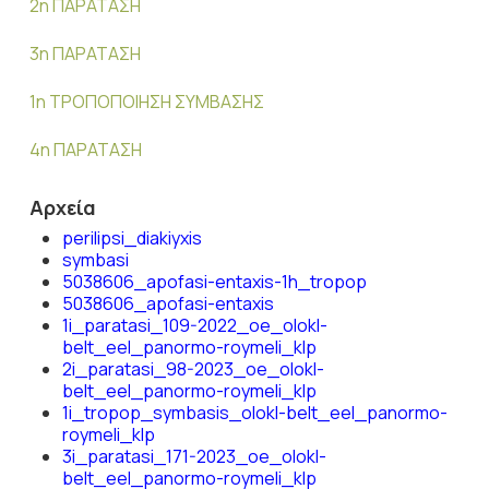
2η ΠΑΡΑΤΑΣΗ
3η ΠΑΡΑΤΑΣΗ
1η ΤΡΟΠΟΠΟΙΗΣΗ ΣΥΜΒΑΣΗΣ
4η ΠΑΡΑΤΑΣΗ
Αρχεία
perilipsi_diakiyxis
symbasi
5038606_apofasi-entaxis-1h_tropop
5038606_apofasi-entaxis
1i_paratasi_109-2022_oe_olokl-
belt_eel_panormo-roymeli_klp
2i_paratasi_98-2023_oe_olokl-
belt_eel_panormo-roymeli_klp
1i_tropop_symbasis_olokl-belt_eel_panormo-
roymeli_klp
3i_paratasi_171-2023_oe_olokl-
belt_eel_panormo-roymeli_klp