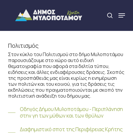
Skip
to
Menu
search
main
Close
content
Menu
Πολιτισμός
Στον κύκλο του Πολιτισμού στο δήμο Μυλοποτάμου
παρουσιάζουμε στο χώρο αυτό ειδική
θεματογραφία που αφορά στα δελτία τύπου,
ειδήσεις και άλλες ενδιαφέρουσες δράσεις. Σκοπός
της προσπάθειάς μας είναι κυρίως η ενημέρωση
των πολιτών και του κοινού, για τις δράσεις τις
εκδηλώσεις που πραγματοποιούνται με σκοπό την
πολιτιστική ανάδειξη του δήμου μας.
Οδηγός Δήμου Μυλοποτάμου - Περιπλάνηση
στην γη των μύθων και των θρύλων
Διαφημιστικό σποτ της Περιφέρειας Κρήτης