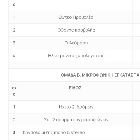
α
1
Βίντεο Προβολέα
2
Οθόνης προβολής
3
Τηλεόραση
4
Ηλεκτρονικός υπολογιστής
ΟΜΑΔΑ Β. ΜΙΚΡΟΦΩΝΙΚΗ ΕΓΚΑΤΑΣΤ
α/
ΕΙΔΟΣ
α
1
Ηχείο 2-δρόμων
2
Σετ 2 ασύρματων μικροφώνων
3
Κονσόλα μίξης mono & stereo