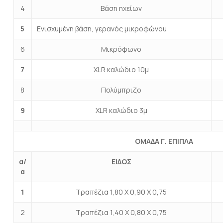
4
Βάση ηχείων
5
Ενισχυμένη βάση, γερανός μικροφώνου
6
Μικρόφωνο
7
XLR καλώδιο 10μ
8
Πολύμπριζο
9
XLR καλώδιο 3μ
ΟΜΑΔΑ Γ. ΕΠΙΠΛΑ
α/
ΕΙΔΟΣ
α
1
Τραπέζια 1,80 Χ 0,90 Χ 0,75
2
Τραπέζια 1,40 Χ 0,80 Χ 0,75