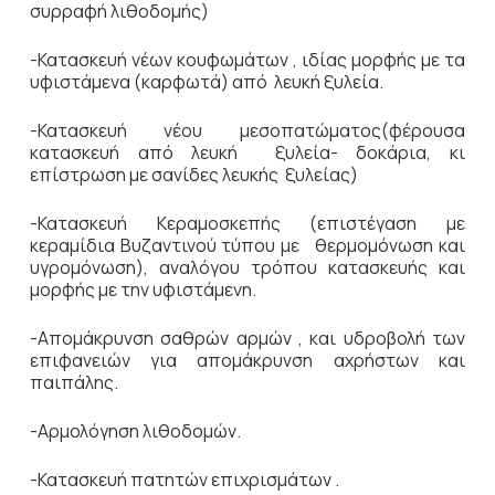
συρραφή λιθοδομής)
-Κατασκευή νέων κουφωμάτων , ιδίας μορφής με τα
υφιστάμενα (καρφωτά) από λευκή ξυλεία.
-Κατασκευή νέου μεσοπατώματος(φέρουσα
κατασκευή από λευκή ξυλεία- δοκάρια, κι
επίστρωση με σανίδες λευκής ξυλείας)
-Κατασκευή Κεραμοσκεπής (επιστέγαση με
κεραμίδια Βυζαντινού τύπου με θερμομόνωση και
υγρομόνωση), αναλόγου τρόπου κατασκευής και
μορφής με την υφιστάμενη.
-Απομάκρυνση σαθρών αρμών , και υδροβολή των
επιφανειών για απομάκρυνση αχρήστων και
παιπάλης.
-Αρμολόγηση λιθοδομών.
-Κατασκευή πατητών επιχρισμάτων .