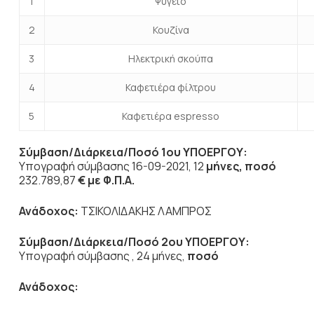
1
Ψυγείο
2
Κουζίνα
3
Ηλεκτρική σκούπα
4
Καφετιέρα φίλτρου
5
Καφετιέρα espresso
Σύμβαση/Διάρκεια/Ποσό
1ου ΥΠΟΕΡΓΟΥ
:
Υπογραφή σύμβασης 16-09-2021, 12
μήνες, ποσό
232.789,87
€ με Φ.Π.Α.
Ανάδοχος:
ΤΣΙΚΟΛΙΔΑΚΗΣ ΛΑΜΠΡΟΣ
Σύμβαση/Διάρκεια/Ποσό
2ου ΥΠΟΕΡΓΟΥ
:
Υπογραφή σύμβασης , 24 μήνες,
ποσό
Ανάδοχος: