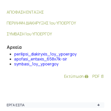
ΑΠΟΦΑΣΗ ΕΝΤΑΞΗΣ
ΠΕΡΙΛΗΨΗ ΔΙΑΚΗΡΥΞΗΣ 1ου ΥΠΟΕΡΓΟΥ
ΣΥΜΒΑΣΗ 1ου ΥΠΟΕΡΓΟΥ
Αρχεία
perilipsi_diakiryxis_1oy_ypoergoy
apofasi_entaxis_658x7lk-sir
symbasi_1oy_ypoergoy
Εκτύπωση 🖨
PDF 📄
+
ΕΡΓΑ ΕΣΠΑ