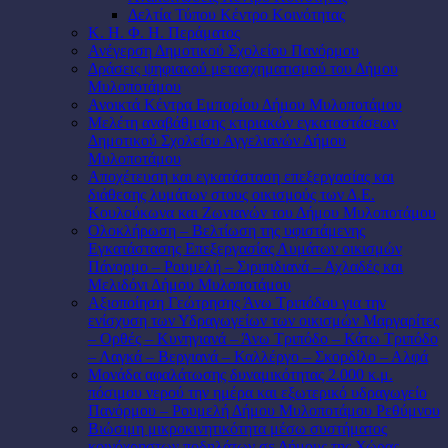
Δελτία Τύπου Κέντρο Κοινότητας
Κ. Η. Φ. Η. Περάματος
Ανέγερση Δημοτικού Σχολείου Πανόρμου
Δράσεις ψηφιακού μετασχηματισμού του Δήμου
Μυλοποτάμου
Ανοικτά Κέντρα Εμπορίου Δήμου Μυλοποτάμου
Μελέτη αναβάθμισης κτιριακών εγκαταστάσεων
Δημοτικού Σχολείου Αγγελιανών Δήμου
Μυλοποτάμου
Αποχέτευση και εγκατάσταση επεξεργασίας και
διάθεσης λυμάτων στους οικισμούς των Δ.Ε.
Κουλούκωνα και Ζωνιανών του Δήμου Μυλοποτάμου
Ολοκλήρωση – Βελτίωση της υφιστάμενης
Εγκατάστασης Επεξεργασίας Λυμάτων οικισμών
Πάνορμο – Ρουμελή – Σιριπιδιανά – Αχλαδές και
Μελιδόνι Δήμου Μυλοποτάμου
Αξιοποίηση Γεώτρησης Άνω Τριπόδου για την
ενίσχυση των Υδραγωγείων των οικισμών Μαργαρίτες
– Ορθές – Κυνηγιανά – Άνω Τριπόδο – Κάτω Τριπόδο
– Λαγκά – Βεργιανά – Καλλέργο – Σκορδίλο – Αλφά
Μονάδα αφαλάτωσης δυναμικότητας 2.000 κ.μ.
πόσιμου νερού την ημέρα και εξωτερικό υδραγωγείο
Πανόρμου – Ρουμελή Δήμου Μυλοποτάμου Ρεθύμνου
Βιώσιμη μικροκινητικότητα μέσω συστήματος
κοινόχρηστων ποδηλάτων σε Δήμους της Χώρας