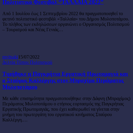
“ΤΑΛΛΑΙΑ
Πολιτιστικό Φεστιβάλ “ΤΑΛΛΑΙΑ 2022”
2022”
Από 1 Ιουλίου έως 1 Σεπτεμβρίου 2022 θα πραγματοποιηθεί το
φετινό πολιτιστικό φεστιβάλ «Ταλλαία» του Δήμου Μυλοποτάμου.
Το πλήθος των εκδηλώσεων οργανώνει ο Οργανισμός Πολιτισμού
– Τουρισμού και Νέας Γενιάς…
mvitsaki
15/07/2022
Τιμήθηκε
Δελτία Τύπου Πολιτισμού
η
Παγκρήτια
Τιμήθηκε η Παγκρήτια Εργατική Πρωτομαγιά και
Εργατική
ο Σταύρος Καλλέργης στον Μπραχίμο Περάματος
Πρωτομαγιά
Μυλοποτάμου
και
ο
Με κάθε επισημότητα πραγματοποιήθηκε στην Δάφνη (Μπραχίμος)
Σταύρος
Περάματος Μυλοποτάμου ο ετήσιος εορτασμός της Παγκρήτιας
Καλλέργης
Εργατικής Πρωτομαγιάς, που έχει καθιερωθεί να γίνεται στην
στον
μνήμη του πρωτεργάτη του εργατικού κινήματος Σταύρου
Μπραχίμο
Καλλέργη.…
Περάματος
Μυλοποτάμου