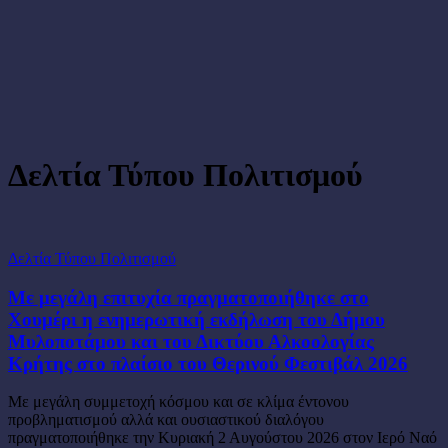
Δελτία Τύπου Πολιτισμού
Με
Δελτία Τύπου Πολιτισμού
μεγάλη
επιτυχία
Με μεγάλη επιτυχία πραγματοποιήθηκε στο
πραγματοποιήθηκε
Χουμέρι η ενημερωτική εκδήλωση του Δήμου
στο
Μυλοποτάμου και του Δικτύου Αλκοολογίας
Χουμέρι
Κρήτης στο πλαίσιο του Θερινού Φεστιβάλ 2026
η
ενημερωτική
εκδήλωση
Με μεγάλη συμμετοχή κόσμου και σε κλίμα έντονου
του
προβληματισμού αλλά και ουσιαστικού διαλόγου
Δήμου
πραγματοποιήθηκε την Κυριακή 2 Αυγούστου 2026 στον Ιερό Ναό