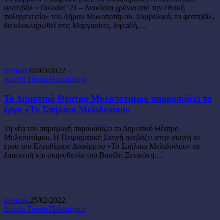
Διακόσια
φεστιβάλ «Ταλλαία ’21 – Διακόσια χρόνια από την εθνική
χρόνια
παλιγγενεσία» του Δήμου Μυλοποτάμου. Συμβολικά, το φεστιβάλ,
από
θα ολοκληρωθεί στις Μαργαρίτες, δηλαδή,…
την
εθνική
παλιγγενεσία»
mvitsaki
03/03/2022
Το
Δελτία Τύπου Πολιτισμού
Δημοτικό
Θέατρο
Το Δημοτικό Θέατρο Μυλοποτάμου παρουσιάζει το
Μυλοποτάμου
έργο «Το Σπήλαιο Μελιδονίου»
παρουσιάζει
το
Τη νέα του παραγωγή παρουσιάζει το Δημοτικό Θέατρο
έργο
Μυλοποτάμου. Η Πειραματική Σκηνή ανεβάζει στην σκηνή το
«Το
έργο του Ελευθέριου Δαφέρμου «Το Σπήλαιο Μελιδονίου» σε
Σπήλαιο
διασκευή και σκηνοθεσία του Βασίλη Ξενικάκη.…
Μελιδονίου»
mvitsaki
25/02/2022
Πραγματοποιήθηκε
Δελτία Τύπου Πολιτισμού
η