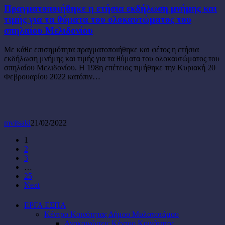
ετήσια
Πραγματοποιήθηκε η ετήσια εκδήλωση μνήμης και
εκδήλωση
τιμής για τα θύματα του ολοκαυτώματος του
μνήμης
σπηλαίου Μελιδονίου
και
τιμής
Με κάθε επισημότητα πραγματοποιήθηκε και φέτος η ετήσια
για
εκδήλωση μνήμης και τιμής για τα θύματα του ολοκαυτώματος του
τα
σπηλαίου Μελιδονίου. Η 198η επέτειος τιμήθηκε την Κυριακή 20
θύματα
Φεβρουαρίου 2022 κατόπιν…
του
ολοκαυτώματος
του
σπηλαίου
Μελιδονίου
mvitsaki
21/02/2022
1
2
3
…
25
Next
ΕΡΓΑ ΕΣΠΑ
Κέντρο Κοινότητας Δήμου Μυλοποτάμου
Ανακοινώσεις Κέντρο Κοινότητας