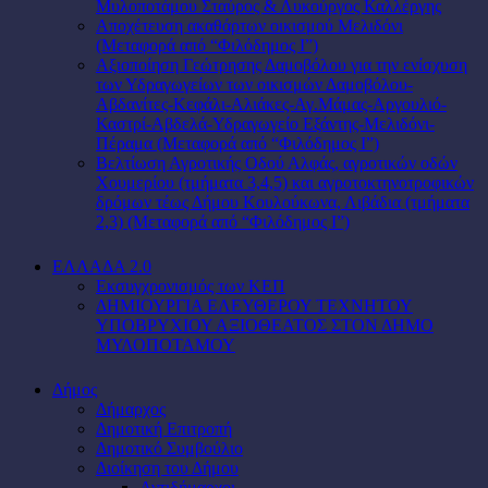
Μυλοποτάμου Σταύρος & Λυκούργος Καλλέργης
Αποχέτευση ακαθάρτων οικισμού Μελιδόνι
(Μεταφορά από “Φιλόδημος Ι”)
Αξιοποίηση Γεώτρησης Δαμοβόλου για την ενίσχυση
των Υδραγωγείων των οικισμών Δαμοβόλου-
Αβδανίτες-Κεφάλι-Αλιάκες-Αγ.Μάμας-Αργουλιό-
Καστρί-Αβδελά-Υδραγωγείο Εξάντης-Μελιδόνι-
Πέραμα (Μεταφορά από “Φιλόδημος Ι”)
Βελτίωση Αγροτικής Οδού Αλφάς, αγροτικών οδών
Χουμερίου (τμήματα 3,4,5) και αγροτοκτηνοτροφικών
δρόμων τέως Δήμου Κουλούκωνα, Λιβάδια (τμήματα
2,3) (Μεταφορά από “Φιλόδημος Ι”)
ΕΛΛΑΔΑ 2.0
Εκσυγχρονισμός των ΚΕΠ
ΔΗΜΙΟΥΡΓΙΑ ΕΛΕΥΘΕΡΟΥ ΤΕΧΝΗΤΟΥ
ΥΠΟΒΡΥΧΙΟΥ ΑΞΙΟΘΕΑΤΟΣ ΣΤΟΝ ΔΗΜΟ
ΜΥΛΟΠΟΤΑΜΟΥ
Δήμος
Δήμαρχος
Δημοτική Επιτροπή
Δημοτικό Συμβούλιο
Διοίκηση του Δήμου
Αντιδήμαρχοι