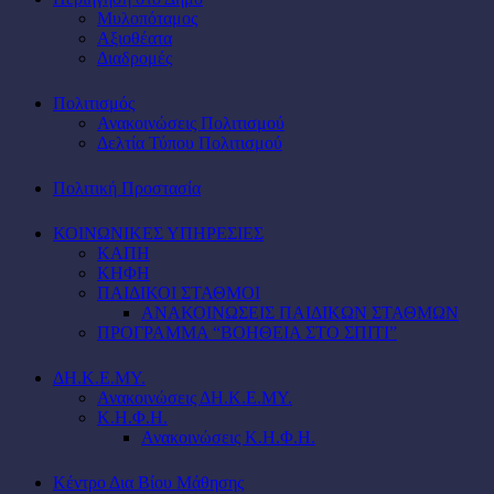
Μυλοπόταμος
Αξιοθέατα
Διαδρομές
Πολιτισμός
Ανακοινώσεις Πολιτισμού
Δελτία Τύπου Πολιτισμού
Πολιτική Προστασία
ΚΟΙΝΩΝΙΚΕΣ ΥΠΗΡΕΣΙΕΣ
ΚΑΠΗ
ΚΗΦΗ
ΠΑΙΔΙΚΟΙ ΣΤΑΘΜΟΙ
ΑΝΑΚΟΙΝΩΣΕΙΣ ΠΑΙΔΙΚΩΝ ΣΤΑΘΜΩΝ
ΠΡΟΓΡΑΜΜΑ “ΒΟΗΘΕΙΑ ΣΤΟ ΣΠΙΤΙ”
ΔΗ.Κ.Ε.ΜΥ.
Ανακοινώσεις ΔΗ.Κ.Ε.ΜΥ.
Κ.Η.Φ.Η.
Ανακοινώσεις Κ.Η.Φ.Η.
Κέντρο Δια Βίου Μάθησης