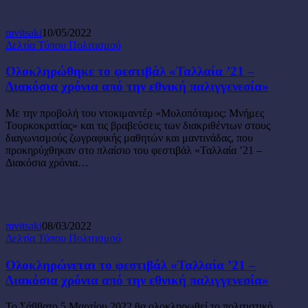
mvitsaki
10/05/2022
Ολοκληρώθηκε
Δελτία Τύπου Πολιτισμού
το
φεστιβάλ
Ολοκληρώθηκε το φεστιβάλ «Ταλλαία ’21 –
«Ταλλαία
Διακόσια χρόνια από την εθνική παλιγγενεσία»
’21
–
Με την προβολή του ντοκιμαντέρ «Μυλοπόταμος: Μνήμες
Διακόσια
Τουρκοκρατίας» και τις βραβεύσεις των διακριθέντων στους
χρόνια
διαγωνισμούς ζωγραφικής μαθητών και μαντινάδας, που
από
προκηρύχθηκαν στο πλαίσιο του φεστιβάλ «Ταλλαία ’21 –
την
Διακόσια χρόνια…
εθνική
παλιγγενεσία»
mvitsaki
08/03/2022
Ολοκληρώνεται
Δελτία Τύπου Πολιτισμού
το
φεστιβάλ
Ολοκληρώνεται το φεστιβάλ «Ταλλαία ’21 –
«Ταλλαία
Διακόσια χρόνια από την εθνική παλιγγενεσία»
’21
–
Το Σάββατο 5 Μαρτίου 2022 θα ολοκληρωθεί το πολιτιστικό