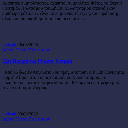
Αγαπητές συμπολίτισσες, αγαπητοί συμπολίτες, Φέτος, το Θερινό
Φεστιβάλ Πολιτισμού του Δήμου Μυλοποτάμου αποκτά έναν
βαθύτερο ρόλο: δεν είναι μόνο μια γιορτή τέχνηςκαι παράδοσης
αλλά και μια υπενθύμιση του ποιοι είμαστε…
mvitsaki
06/06/2025
32η
Δελτία Τύπου Πολιτισμού
Παγρήτια
Γιορτή
32η Παγρήτια Γιορτή Κίτρου
Κίτρου
Από 15 έως 19 Αυγούστου θα πραγματοποιηθεί η 32η Παγκρήτια
Γιορτή Κίτρου στο Γαράζο του Δήμου Μυλοποτάμου. Το
παλαιότερο πολιτιστικό φεστιβάλ του Ρεθύμνου επιστρέφει μετά
την διετία της πανδημίας…
mvitsaki
09/08/2022
Πολιτιστικό
Δελτία Τύπου Πολιτισμού
Φεστιβάλ