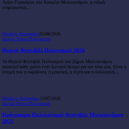
Μυλοποτάμου
Αγίου Γερασίμου στο Χουμέρι Μυλοποτάμου, η ειδική
και
ενημερωτική…
του
Δικτύου
Αλκοολογίας
Κρήτης
στο
Μιχάλης Νικηφόρος
05/08/2026
πλαίσιο
Θερινό
Δελτία Τύπου Πολιτισμού
του
Φεστιβάλ
Θερινού
Πολιτισμού
Θερινό Φεστιβάλ Πολιτισμού 2026
Φεστιβάλ
2026
2026
Το Θερινό Φεστιβάλ Πολιτισμού του Δήμου Μυλοποτάμου
αποτελεί κάθε χρόνο έναν ζωντανό θεσμό για τον τόπο μας. Είναι η
στιγμή που η παράδοση, η μουσική, η τέχνη και η συλλογική…
Μιχάλης Νικηφόρος
15/07/2026
Πρόγραμμα
Δελτία Τύπου Πολιτισμού
Πολιτιστικού
Φεστιβάλ
Πρόγραμμα Πολιτιστικού Φεστιβάλ Μυλοποτάμου
Μυλοποτάμου
2025
2025