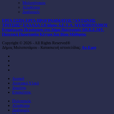
Μυλοπόταμος
Αξιοθέατα
Διαδρομές
ΕΡΓΑ ΕΣΠΑ
ΕΡΓΑ ΠΡΟΓΡΑΜΜΑΤΟΣ “ΑΝΤΩΝΗΣ
ΤΡΙΤΣΗΣ”
ΕΛΛΑΔΑ 2.0
Δήμος
Δ.Ε.Υ.Α. ΜΥΛΟΠΟΤΑΜΟΥ
Ενημέρωση
Περιήγηση στο Δήμο
Πολιτισμός
ΔΗ.Κ.Ε.ΜΥ.
Πολιτική Προστασία
Κέντρο Δια Βίου Μάθησης
Copyright © 2026 - All Rights Reserved®
Δήμος Μυλοποτάμου - Κατασκευή ιστοσελίδας:
Ax-Easy
facebook
instagram
phone
email
Close
Αρχική
Menu
Αρχειακό Υλικό
Δημότης
Επισκέπτης
Πολιτισμός
Αξιοθέατα
Διαδρομές