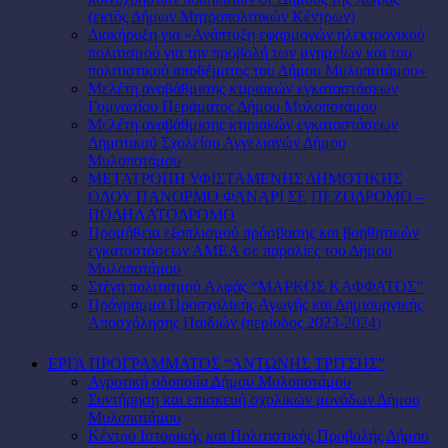
(εκτός Δήμων Μητροπολιτικών Κέντρων)
Διακήρυξη για «Ανάπτυξη εφαρμογών ηλεκτρονικού
πολιτισμού για την προβολή των μνημείων και του
πολιτιστικού αποθέματος του Δήμου Μυλοποτάμου»
Μελέτη αναβάθμισης κτιριακών εγκαταστάσεων
Γυμνασίου Περάματος Δήμου Μυλοποτάμου
Μελέτη αναβάθμισης κτιριακών εγκαταστάσεων
Δημοτικού Σχολείου Αγγελιανών Δήμου
Μυλοποτάμου
ΜΕΤΑΤΡΟΠΗ ΥΦΙΣΤΑΜΕΝΗΣ ΔΗΜΟΤΙΚΗΣ
ΟΔΟΥ ΠΑΝΟΡΜΟ ΦΑΝΑΡΙ ΣΕ ΠΕΖΟΔΡΟΜΟ –
ΠΟΔΗΛΑΤΟΔΡΟΜΟ
Προμήθεια εξοπλισμού πρόσβασης και βοηθητικών
εγκαταστάσεων ΑΜΕΑ σε παραλίες του Δήμου
Μυλοποτάμου
Στέγη πολιτισμού Αλφάς “ΜΑΡΚΟΣ ΚΑΦΦΑΤΟΣ”
Πρόγραμμα Προσχολικής Αγωγής και Δημιουργικής
Απασχόλησης Παιδιών (περίοδος 2023-2024)
ΕΡΓΑ ΠΡΟΓΡΑΜΜΑΤΟΣ “ΑΝΤΩΝΗΣ ΤΡΙΤΣΗΣ”
Αγροτική οδοποιία Δήμου Μυλοποτάμου
Συντήρηση και επισκευή σχολικών μονάδων Δήμου
Μυλοποτάμου
Κέντρο Ιστορικής και Πολιτιστικής Προβολής Δήμου