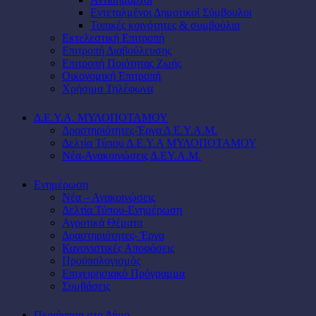
Εντεταλμένοι Δημοτικοί Σύμβουλοι
Τοπικές κοινότητες & συμβούλια
Εκτελεστική Επιτροπή
Επιτροπή Διαβούλευσης
Επιτροπή Ποιότητας Ζωής
Οικονομική Επιτροπή
Χρήσιμα Τηλέφωνα
Δ.Ε.Υ.Α. ΜΥΛΟΠΟΤΑΜΟΥ
Δραστηριότητες-Έργα Δ.Ε.Υ.Α.Μ.
Δελτία Τύπου Δ.Ε.Υ.Α ΜΥΛΟΠΟΤΑΜΟΥ
Νέα-Ανακοινώσεις Δ.ΕΥ.Α.Μ.
Ενημέρωση
Νέα – Ανακοινώσεις
Δελτία Τύπου-Ενημέρωση
Αγροτικά Θέματα
Δραστηριότητες- Έργα
Κανονιστικές Αποφάσεις
Προϋπολογισμός
Επιχειρησιακό Πρόγραμμα
Συμβάσεις
Περιήγηση στο Δήμο