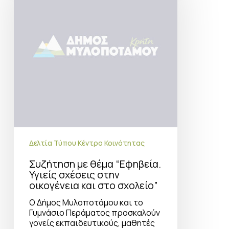
Υγιείς
σχέσεις
στην
οικογένεια
και
στο
σχολείο”
Δελτία Τύπου Κέντρο Κοινότητας
Συζήτηση με θέμα “Εφηβεία.
Υγιείς σχέσεις στην
οικογένεια και στο σχολείο”
Ο Δήμος Μυλοποτάμου και το
Γυμνάσιο Περάματος προσκαλούν
γονείς εκπαιδευτικούς, μαθητές