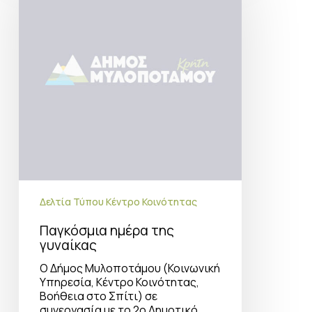
γυναίκας
Δελτία Τύπου Κέντρο Κοινότητας
Παγκόσμια ημέρα της
γυναίκας
Ο Δήμος Μυλοποτάμου (Κοινωνική
Υπηρεσία, Κέντρο Κοινότητας,
Βοήθεια στο Σπίτι) σε
συνεργασία με το 2ο Δημοτικό