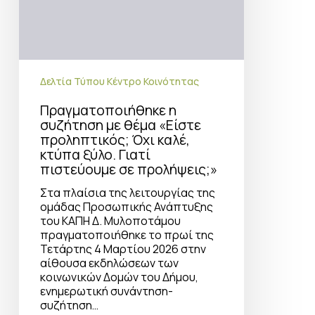
πιστεύουμε
σε
προλήψεις;»
Δελτία Τύπου Κέντρο Κοινότητας
Πραγματοποιήθηκε η
συζήτηση με θέμα «Είστε
προληπτικός; Όχι καλέ,
κτύπα ξύλο. Γιατί
πιστεύουμε σε προλήψεις;»
Στα πλαίσια της λειτουργίας της
ομάδας Προσωπικής Ανάπτυξης
του ΚΑΠΗ Δ. Μυλοποτάμου
πραγματοποιήθηκε το πρωί της
Τετάρτης 4 Μαρτίου 2026 στην
αίθουσα εκδηλώσεων των
κοινωνικών Δομών του Δήμου,
ενημερωτική συνάντηση-
συζήτηση…