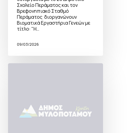
Σχολείο Περάματος και τον
Βρεφονηπιακό Σταθμό
Περάματος διοργανώνουν
Βιοματικά Εργαστήρια Γενεών με
τίτλο: "Η…
09/03/2026
Πραγματοποιήθηκε
η
συζήτηση
με
θέμα
«Είστε
προληπτικός;
Όχι
καλέ,
κτύπα
ξύλο.
Γιατί