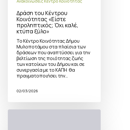
Ανακοινώσεις Κέντρο Κοινότητας
Δράση του Κέντρου
Κοινότητας «Είστε
προληπτικός; Όχι καλέ,
κτύπα ξύλο»
Το Κέντρο Κοινότητας Δήμου
Μυλοποτάμου στα πλαίσια των
δράσεων που αναπτύσσει για την
βελτίωση της ποιότητας ζωής
των κατοίκων του Δήμου και σε
συνεργασία με το ΚΑΠΗ θα
πραγματοποιήσει την…
02/03/2026
Συζήτηση
με
θέμα
“Εφηβεία.