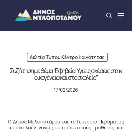
Skip
to
Menu
search
main
Close
content
Menu
Δελτία Τύπου Κέντρο Κοινότητας
Συζήτηση με θέμα “Εφηβεία. Υγιείς σχέσεις στην
οικογένεια και στο σχολείο”
17/02/2026
Ο Δήμος Μυλοποτάμου και το Γυμνάσιο Περάματος
προσκαλούν γονείς εκπαιδευτικούς, μαθητές και