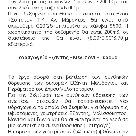
Συνολικό μήκος σωλήνων δικτύων 7.200,00μ και
συνολικό μήκος τάφρων 6.000μ.
Η νέα δεξαμενή που θα κατασκευαστεί στη θέση
«Σοπάτα» Τ.Κ. Αγ. Μάμαντος θα είναι από
σκυρόδεμα C20/25 οπλισμένο με χάλυβα S500. Η
χωρητικότητα της δεξαμενής θα είναι 200m3, οι
διαστάσεις της θα είναι (8.00*9.90*3,70)μ
εξωτερικά.
Υδραγωγείο Εξάντης – Μελιδόνι –Πέραμα
Το έργο αφορά στη βελτίωση των συνθηκών
ύδρευσης των οικισμών Εξάντη, Μελιδονίου και
Περάματος του Δήμου Μυλοποτάμου.
Για την βελτίωση των συνθηκών ύδρευσης των
ανωτέρω οικισμών θα κατασκευαστεί νέο
υδραγωγείο το οποίο θα δεσμεύει για ύδρευση τις
υφιστάμενες γεωτρήσεις Εξάντης, Μελισσόκηπος,
Μανιάκι και Γωνιά και θα συγκεντρώνει το νερό σε
μία κεντρική δεξαμενή ύδρευσης (Τσιπραγό).
Η παροχή των γεωτρήσεων (140 m3/h) φθάνει στην