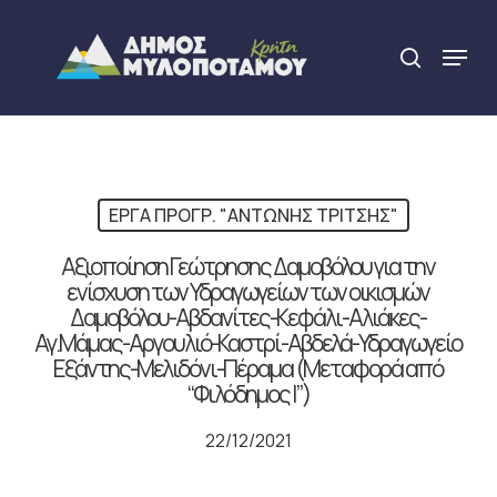
Skip
to
Menu
search
main
Close
content
Menu
ΕΡΓΑ ΠΡΟΓΡ. "ΑΝΤΩΝΗΣ ΤΡΙΤΣΗΣ"
Αξιοποίηση Γεώτρησης Δαμοβόλου για την
ενίσχυση των Υδραγωγείων των οικισμών
Δαμοβόλου-Αβδανίτες-Κεφάλι-Αλιάκες-
Αγ.Μάμας-Αργουλιό-Καστρί-Αβδελά-Υδραγωγείο
Εξάντης-Μελιδόνι-Πέραμα (Μεταφορά από
“Φιλόδημος Ι”)
22/12/2021