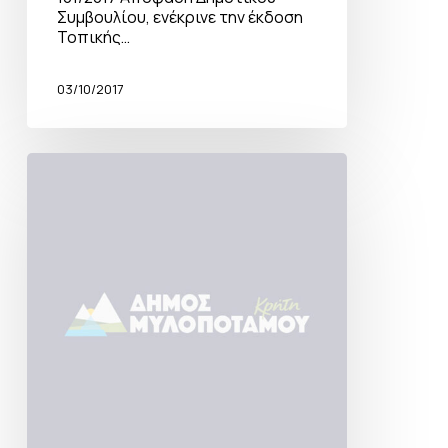
Συμβουλίου, ενέκρινε την έκδοση
Τοπικής…
03/10/2017
Τροποποίηση
κανονιστικής
απόφασης
–
Πάνορμο