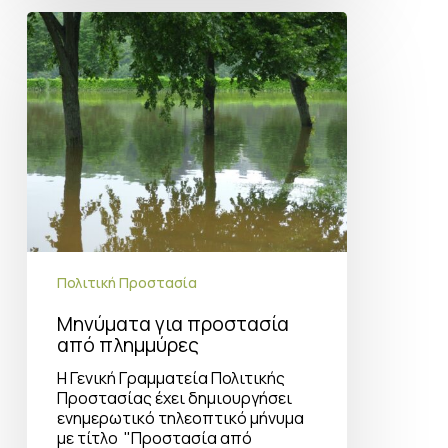
Μηνύματα
για
προστασία
από
πλημμύρες
Πολιτική Προστασία
Μηνύματα για προστασία
από πλημμύρες
Η Γενική Γραμματεία Πολιτικής
Προστασίας έχει δημιουργήσει
ενημερωτικό τηλεοπτικό μήνυμα
με τίτλο "Προστασία από