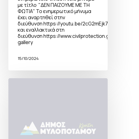
με τίτλο "ΔΕΝ ΠΑΙΖΟΥΜΕ ΜΕ ΤΗ
ΦΩΤΙΑ" Το ενημερωτικό μήνυμα
έχει αναρτηθεί στην
διεύθυνση https://youtu.be/2cG2mEjk7FU
και εναλλακτικά στη
διεύθυνση https://www.civilprotection.gr/el/media-
gallery
15/10/2024
Η
φωτιά
έχει
δύναμη
–
Μην
την
υποτιμάς