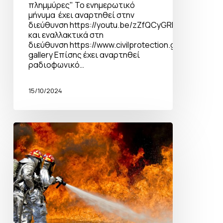
πλημμύρες" Το ενημερωτικό
μήνυμα έχει αναρτηθεί στην
διεύθυνση https://youtu.be/zZfQCyGRLqk
και εναλλακτικά στη
διεύθυνση https://www.civilprotection.gr/el/media-
gallery Επίσης έχει αναρτηθεί
ραδιοφωνικό…
15/10/2024
Έγκριση
Πυροσβεστικής
Διάταξης
για
την
πρόληψη
των
Δασικών
πυρκαγιών