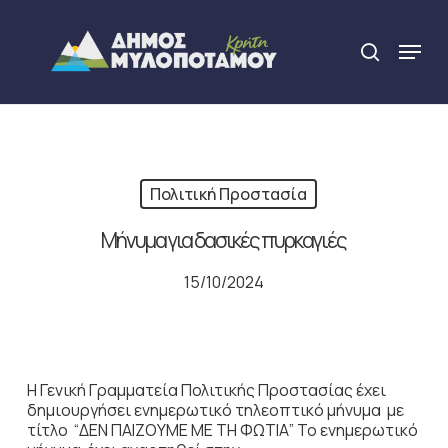
Skip
to
Menu
search
main
Close
content
Menu
Πολιτική Προστασία
Μήνυμα για δασικές πυρκαγιές
15/10/2024
Η Γενική Γραμματεία Πολιτικής Προστασίας έχει
δημιουργήσει ενημερωτικό τηλεοπτικό μήνυμα με
τίτλο “ΔΕΝ ΠΑΙΖΟΥΜΕ ΜΕ ΤΗ ΦΩΤΙΑ” Το ενημερωτικό