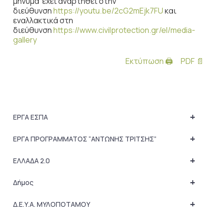
μήνυμα έχει αναρτηθεί στην
διεύθυνση
https://youtu.be/2cG2mEjk7FU
και
εναλλακτικά στη
διεύθυνση
https://www.civilprotection.gr/el/media-
gallery
Εκτύπωση 🖨
PDF 📄
+
ΕΡΓΑ ΕΣΠΑ
+
ΕΡΓΑ ΠΡΟΓΡΑΜΜΑΤΟΣ “ΑΝΤΩΝΗΣ ΤΡΙΤΣΗΣ”
+
ΕΛΛΑΔΑ 2.0
+
Δήμος
+
Δ.Ε.Υ.Α. ΜΥΛΟΠΟΤΑΜΟΥ