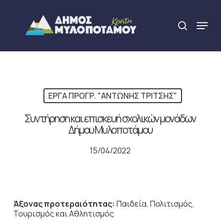
Skip
to
Menu
search
main
Close
content
Menu
ΕΡΓΑ ΠΡΟΓΡ. "ΑΝΤΩΝΗΣ ΤΡΙΤΣΗΣ"
Συντήρηση και επισκευή σχολικών μονάδων
Δήμου Μυλοποτάμου
15/04/2022
Άξονας προτεραιότητας:
Παιδεία, Πολιτισμός,
Τουρισμός και Αθλητισμός