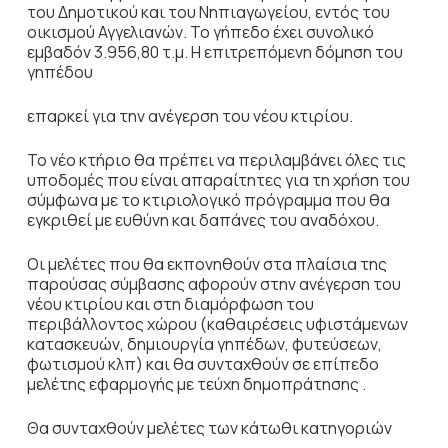
του Δημοτικού και του Νηπιαγωγείου, εντός του
οικισμού Αγγελιανών. Το γήπεδο έχει συνολικό
εμβαδόν 3.956,80 τ.μ. Η επιτρεπόμενη δόμηση του
γηπέδου
επαρκεί για την ανέγερση του νέου κτιρίου.
Το νέο κτήριο θα πρέπει να περιλαμβάνει όλες τις
υποδομές που είναι απαραίτητες για τη χρήση του
σύμφωνα με το κτιριολογικό πρόγραμμα που θα
εγκριθεί με ευθύνη και δαπάνες του αναδόχου.
Οι μελέτες που θα εκπονηθούν στα πλαίσια της
παρούσας σύμβασης αφορούν στην ανέγερση του
νέου κτιρίου και στη διαμόρφωση του
περιβάλλοντος χώρου (καθαιρέσεις υφιστάμενων
κατασκευών, δημιουργία γηπέδων, φυτεύσεων,
φωτισμού κλπ) και θα συνταχθούν σε επίπεδο
μελέτης εφαρμογής με τεύχη δημοπράτησης .
Θα συνταχθούν μελέτες των κάτωθι κατηγοριών