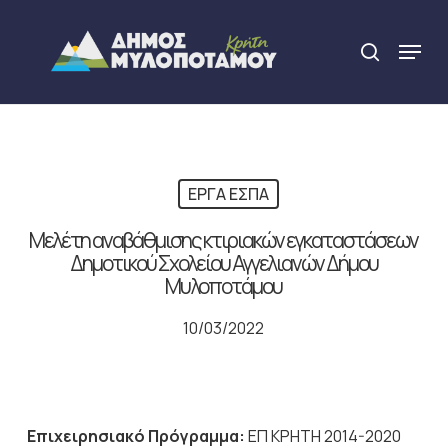
Skip
to
Menu
search
main
Close
content
Menu
ΕΡΓΑ ΕΣΠΑ
Μελέτη αναβάθμισης κτιριακών εγκαταστάσεων
Δημοτικού Σχολείου Αγγελιανών Δήμου
Μυλοποτάμου
10/03/2022
Επιχειρησιακό Πρόγραμμα:
ΕΠ ΚΡΗΤΗ 2014-2020