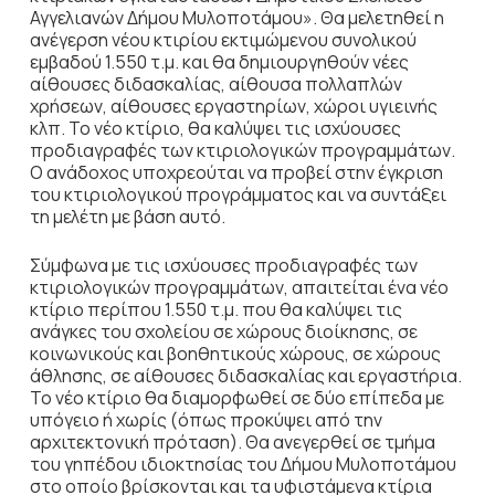
Αγγελιανών Δήμου Μυλοποτάμου». Θα μελετηθεί η
ανέγερση νέου κτιρίου εκτιμώμενου συνολικού
εμβαδού 1.550 τ.μ. και θα δημιουργηθούν νέες
αίθουσες διδασκαλίας, αίθουσα πολλαπλών
χρήσεων, αίθουσες εργαστηρίων, χώροι υγιεινής
κλπ. Το νέο κτίριο, θα καλύψει τις ισχύουσες
προδιαγραφές των κτιριολογικών προγραμμάτων.
Ο ανάδοχος υποχρεούται να προβεί στην έγκριση
του κτιριολογικού προγράμματος και να συντάξει
τη μελέτη με βάση αυτό.
Σύμφωνα με τις ισχύουσες προδιαγραφές των
κτιριολογικών προγραμμάτων, απαιτείται ένα νέο
κτίριο περίπου 1.550 τ.μ. που θα καλύψει τις
ανάγκες του σχολείου σε χώρους διοίκησης, σε
κοινωνικούς και βοηθητικούς χώρους, σε χώρους
άθλησης, σε αίθουσες διδασκαλίας και εργαστήρια.
Το νέο κτίριο θα διαμορφωθεί σε δύο επίπεδα με
υπόγειο ή χωρίς (όπως προκύψει από την
αρχιτεκτονική πρόταση). Θα ανεγερθεί σε τμήμα
του γηπέδου ιδιοκτησίας του Δήμου Μυλοποτάμου
στο οποίο βρίσκονται και τα υφιστάμενα κτίρια