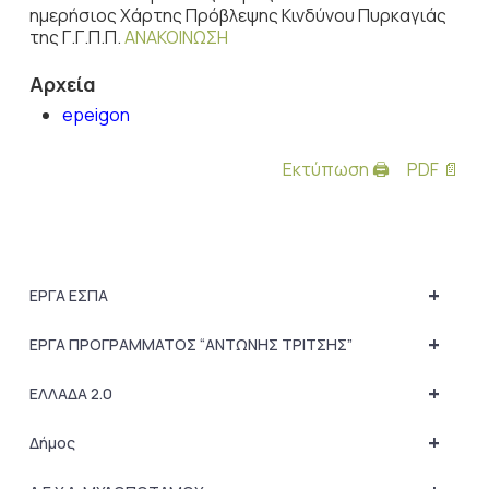
ημερήσιος Χάρτης Πρόβλεψης Κινδύνου Πυρκαγιάς
της Γ.Γ.Π.Π.
ΑΝΑΚΟΙΝΩΣΗ
Αρχεία
epeigon
Εκτύπωση 🖨
PDF 📄
+
ΕΡΓΑ ΕΣΠΑ
+
ΕΡΓΑ ΠΡΟΓΡΑΜΜΑΤΟΣ “ΑΝΤΩΝΗΣ ΤΡΙΤΣΗΣ”
+
ΕΛΛΑΔΑ 2.0
+
Δήμος