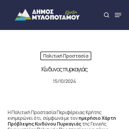
Skip
to
Menu
search
main
Close
content
Menu
Πολιτική Προστασία
Κίνδυνος πυρκαγιάς
15/10/2024
Η Πολιτική Προστασία Περιφέρειας Κρήτης
ενημερώνει ότι, σύμφωνα με τον
ημερήσιο Χάρτη
Πρόβλεψης Κινδύνου Πυρκαγιάς
της Γενικής