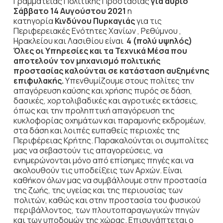
Γραμματείας Πολιτικής Προστασίας
για αύριο
Σάββατο 14 Αυγούστου 2021
η
κατηγορία
Κινδύνου Πυρκαγιάς
για τις
Περιφερειακές Ενότητες Χανίων , Ρεθύμνου ,
Ηρακλείου και Λασιθίου είναι
4 (πολύ υψηλός)
Όλες οι Υπηρεσίες και τα Τεχνικά Μέσα που
αποτελούν τον μηχανισμό πολιτικής
προστασίας καλούνται σε κατάσταση αυξημένης
επιφυλακής.
Υπενθυμίζουμε στους πολίτες την
απαγόρευση καύσης και χρήσης πυρός σε δάση,
δασικές, χορτολιβαδικές και αγροτικές εκτάσεις,
όπως και την προληπτική απαγόρευση της
κυκλοφορίας οχημάτων και παραμονής εκδρομέων,
στα δάση και λοιπές ευπαθείς περιοχές της
Περιφέρειας Κρήτης. Παρακαλούνται οι συμπολίτες
μας να σεβαστούν τις απαγορεύσεις, να
ενημερώνονται μόνο από επίσημες πηγές και να
ακολουθούν τις υποδείξεις των Αρχών. Είναι
καθήκον όλων μας να συμβάλλουμε στην προστασία
της ζωής, της υγείας και της περιουσίας των
πολιτών, καθώς και στην προστασία του φυσικού
περιβάλλοντος, των πλουτοπαραγωγικών πηγών
και των υποδομών της χώρας. Επισυνάπτεται ο