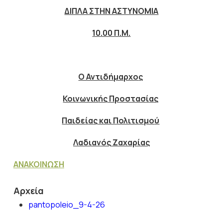
ΔΙΠΛΑ ΣΤΗΝ ΑΣΤΥΝΟΜΙΑ
10.00 Π.Μ.
Ο Αντιδ
ή
μαρχο
ς
Κοινωνικ
ής
Προστασ
ί
α
ς
Παιδε
ί
α
ς
και Πολιτισμο
ύ
Λαδιαν
ός
Ζαχαρ
ί
α
ς
ΑΝΑΚΟΙΝΩΣΗ
Αρχεία
pantopoleio_9-4-26