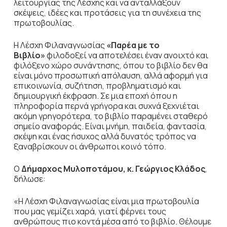
λειτουργίας της Λέσχης και να ανταλλάξουν
σκέψεις, ιδέες και προτάσεις για τη συνέχεια της
πρωτοβουλίας.
Η Λέσχη Φιλαναγνωσίας
«Παρέα με το
Βιβλίο»
φιλοδοξεί να αποτελέσει έναν ανοιχτό και
φιλόξενο χώρο συνάντησης, όπου το βιβλίο δεν θα
είναι μόνο προσωπική απόλαυση, αλλά αφορμή για
επικοινωνία, συζήτηση, προβληματισμό και
δημιουργική έκφραση. Σε μια εποχή όπου η
πληροφορία περνά γρήγορα και συχνά ξεχνιέται
ακόμη γρηγορότερα, το βιβλίο παραμένει σταθερό
σημείο αναφοράς. Είναι μνήμη, παιδεία, φαντασία,
σκέψη και ένας ήσυχος αλλά δυνατός τρόπος να
ξαναβρίσκουν οι άνθρωποι κοινό τόπο.
Ο
Δήμαρχος Μυλοποτάμου, κ. Γεώργιος Κλάδος
,
δήλωσε:
«Η Λέσχη Φιλαναγνωσίας είναι μια πρωτοβουλία
που μας γεμίζει χαρά, γιατί φέρνει τους
ανθρώπους πιο κοντά μέσα από το βιβλίο. Θέλουμε