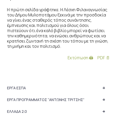
Η πρώτη σελίδα γράφτηκε. Η Λέσχη Φιλαναγνωσίας
του Δήμου Μυλοποτάμου ξεκινά με την προσδοκία
να γίνει ένας σταθερός τόπος συνάντησης,
έμπνευσης και πολιτισμού για όλους όσοι
πιστεύουν ότι ένα καλό βιβλίο μπορεί να φωτίσει
την καθημερινότητα, να ενώσει ανθρώπους και να
κρατήσει ζωντανή τη σχέση του τόπου με τη γνώση,
τη μνήμη και τον πολιτισμό.
Εκτύπωση 🖨
PDF 📄
+
ΕΡΓΑ ΕΣΠΑ
+
ΕΡΓΑ ΠΡΟΓΡΑΜΜΑΤΟΣ “ΑΝΤΩΝΗΣ ΤΡΙΤΣΗΣ”
+
ΕΛΛΑΔΑ 2.0