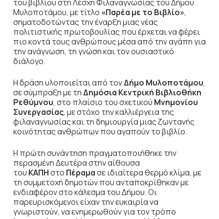
του βιβλίου στη Λέσχη Φιλαναγνωσίας του Δήμου
Μυλοποτάμου, με τίτλο
«Παρέα με το Βιβλίο»
,
σηματοδοτώντας την έναρξη μιας νέας
πολιτιστικής πρωτοβουλίας που έρχεται να φέρει
πιο κοντά τους ανθρώπους μέσα από την αγάπη για
την ανάγνωση, τη γνώση και τον ουσιαστικό
διάλογο.
Η δράση υλοποιείται από τον
Δήμο Μυλοποτάμου
,
σε σύμπραξη με τη
Δημόσια Κεντρική Βιβλιοθήκη
Ρεθύμνου
, στο πλαίσιο του σχετικού
Μνημονίου
Συνεργασίας
, με στόχο την καλλιέργεια της
φιλαναγνωσίας και τη δημιουργία μιας ζωντανής
κοινότητας ανθρώπων που αγαπούν το βιβλίο.
Η πρώτη συνάντηση πραγματοποιήθηκε την
περασμένη Δευτέρα στην αίθουσα
του
ΚΑΠΗ
στο
Πέραμα
σε ιδιαίτερα θερμό κλίμα, με
τη συμμετοχή δημοτών που ανταποκρίθηκαν με
ενδιαφέρον στο κάλεσμα του Δήμου. Οι
παρευρισκόμενοι είχαν την ευκαιρία να
γνωριστούν, να ενημερωθούν για τον τρόπο