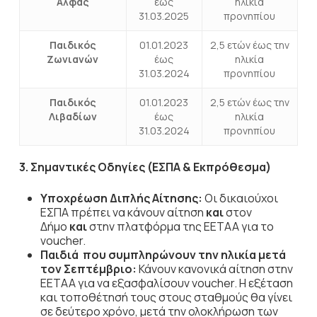
Αλφάς
έως
ηλικία
31.03.2025
προνηπίου
Παιδικός
01.01.2023
2,5 ετών έως την
Ζωνιανών
έως
ηλικία
31.03.2024
προνηπίου
Παιδικός
01.01.2023
2,5 ετών έως την
Λιβαδίων
έως
ηλικία
31.03.2024
προνηπίου
3. Σημαντικές Οδηγίες (ΕΣΠΑ & Εκπρόθεσμα)
Υποχρέωση Διπλής Αίτησης:
Οι δικαιούχοι
ΕΣΠΑ πρέπει να κάνουν αίτηση
και
στον
Δήμο
και
στην πλατφόρμα της ΕΕΤΑΑ για το
voucher.
Παιδιά που συμπληρώνουν την ηλικία μετά
τον Σεπτέμβριο:
Κάνουν κανονικά αίτηση στην
ΕΕΤΑΑ για να εξασφαλίσουν voucher. Η εξέταση
και τοποθέτησή τους στους σταθμούς θα γίνει
σε δεύτερο χρόνο, μετά την ολοκλήρωση των