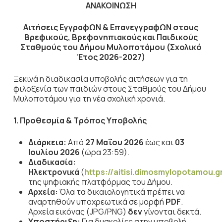
ΑΝΑΚΟΙΝΩΣΗ
Αιτήσεις ΕγγραφΩΝ & ΕπανεγγραφΩΝ στους
Βρεφικούς, Βρεφονηπιακούς και Παιδικούς
Σταθμούς του Δήμου Μυλοποτάμου (Σχολικό
Έτος 2026-2027)
Ξεκινά η διαδικασία υποβολής αιτήσεων για τη
φιλοξενία των παιδιών στους Σταθμούς του Δήμου
Μυλοποτάμου για τη νέα σχολική χρονιά.
1. Προθεσμία & Τρόπος Υποβολής
Διάρκεια:
Από
27 Μαΐου 2026
έως και
03
Ιουλίου 2026
(ώρα 23:59).
Διαδικασία:
Ηλεκτρονικά
(
https://aitisi.dimosmylopotamou.g
της ψηφιακής πλατφόρμας του Δήμου.
Αρχεία:
Όλα τα δικαιολογητικά πρέπει να
αναρτηθούν υποχρεωτικά σε μορφή
PDF
.
Αρχεία εικόνας (JPG/PNG)
δεν
γίνονται δεκτά.
Υποστήριξη:
Για δυσκολίες στην υποβολή,