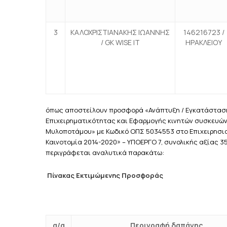
3
ΚΑΛΟΧΡΙΣΤΙΑΝΑΚΗΣ ΙΩΑΝΝΗΣ
146216723 /
/ GK WISE IT
ΗΡΑΚΛΕΙΟΥ
όπως αποστείλουν προσφορά «Ανάπτυξη / Εγκατάστασ
Επιχειρηματικότητας και Εφαρμογής κινητών συσκευών
Μυλοποτάμου» με Κωδικό ΟΠΣ 5034553 στο Επιχειρησι
Καινοτομία 2014-2020» – ΥΠΟΕΡΓΟ 7, συνολικής αξίας 
περιγράφεται αναλυτικά παρακάτω:
Πίνακας Εκτιμώμενης Προσφοράς
α/α
Περιγραφή δαπάνης