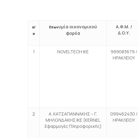
υμία οικονομικού
Α.Φ.Μ. /
α/
Επων
Δ.Ο.Υ.
φορέα
α
1
NOVELTECH IKE
999083679 /
ΗΡΑΚΛΕΙΟΥ
2
A. ΚΑΤΣΑΓΙΑΝΝΑΚΗΣ – Γ.
099462430 /
ΜΗΛΟΛΙΔΑΚΗΣ ΙΚΕ (KERNEL
ΗΡΑΚΛΕΙΟΥ
Εφαρμογές Πληροφορικής)