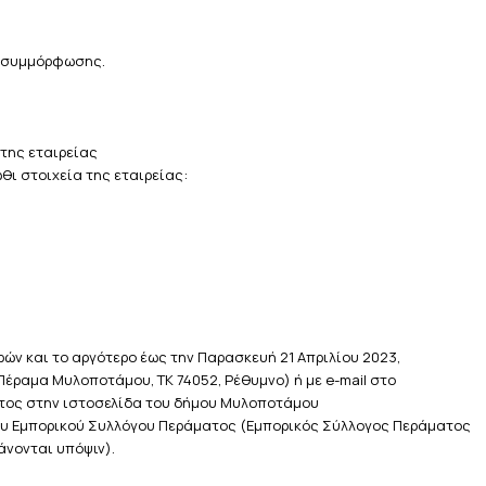
α συμμόρφωσης.
της εταιρείας
ι στοιχεία της εταιρείας:
ών και το αργότερο έως την Παρασκευή 21 Απριλίου 2023,
έραμα Μυλοποτάμου, ΤΚ 74052, Ρέθυμνο) ή με e-mail στο
τος στην ιστοσελίδα του δήμου Μυλοποτάμου
του Εμπορικού Συλλόγου Περάματος (Εμπορικός Σύλλογος Περάματος
νονται υπόψιν).