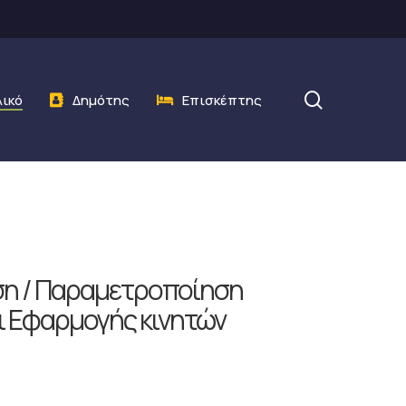
search
λικό
Δημότης
Επισκέπτης
ση / Παραμετροποίηση
ι Εφαρμογής κινητών