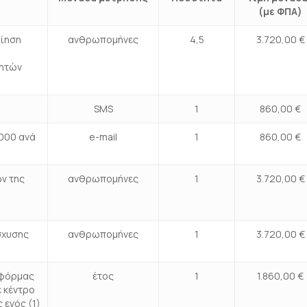
(με ΦΠΑ)
οίηση
ανθρωπομήνες
4,5
3.720,00 €
νητών
SMS
1
860,00 €
.000 ανά
e-mail
1
860,00 €
ν της
ανθρωπομήνες
1
3.720,00 €
σχυσης
ανθρωπομήνες
1
3.720,00 €
τφόρμας
έτος
1
1.860,00 €
ε κέντρο
 ενός (1)