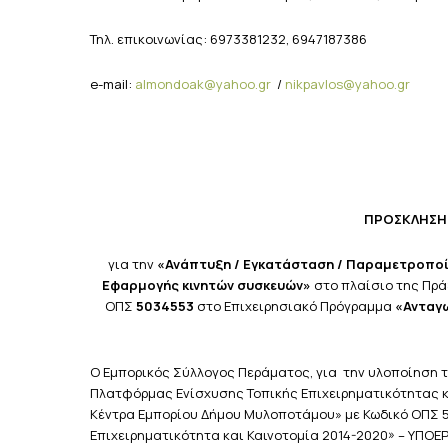
Τηλ. επικοινωνίας: 6973381232, 6947187386
e-mail:
almondoak@yahoo.gr
/
nikpavlos@yahoo.gr
ΠΡΟΣΚΛΗΣΗ
για την
«Ανάπτυξη / Εγκατάσταση / Παραμετροποί
Εφαρμογής κινητών συσκευών»
στο πλαίσιο της Πρ
ΟΠΣ
5034553
στο Επιχειρησιακό Πρόγραμμα
«Ανταγω
Ο Εμπορικός Σύλλογος Περάματος, για την υλοποίηση τ
Πλατφόρμας Ενίσχυσης Τοπικής Επιχειρηματικότητας κ
Κέντρα Εμπορίου Δήμου Μυλοποτάμου» με Κωδικό ΟΠΣ 
Επιχειρηματικότητα και Καινοτομία 2014-2020» – ΥΠΟΕ