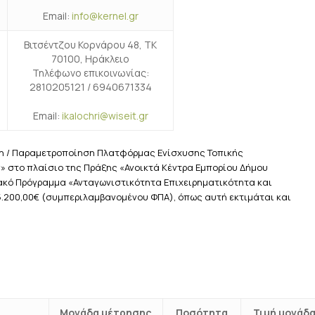
Email:
info@kernel.gr
Βιτσέντζου Κορνάρου 48, ΤΚ
70100, Ηράκλειο
Τηλέφωνο επικοινωνίας:
2810205121 / 6940671334
Email:
ikalochri@wiseit.gr
η / Παραμετροποίηση Πλατφόρμας Ενίσχυσης Τοπικής
» στο πλαίσιο της Πράξης «Ανοικτά Κέντρα Εμπορίου Δήμου
ακό Πρόγραμμα «Ανταγωνιστικότητα Επιχειρηματικότητα και
35.200,00€ (συμπεριλαμβανομένου ΦΠΑ), όπως αυτή εκτιμάται και
Μονάδα μέτρησης
Ποσότητα
Τιμή μονάδ