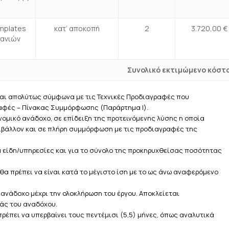
emplates
κατ’ αποκοπή
2
3.720,00 €
πανιών
Συνολικό εκτιμώμενο κόστ
ναι απολύτως σύμφωνα με τις Τεχνικές Προδιαγραφές που
ραφές – Πίνακας Συμμόρφωσης (Παράρτημα Ι).
νομικό ανάδοχο, σε επίδειξη της προτεινόμενης λύσης η οποία
ριβάλλον και σε πλήρη συμμόρφωση με τις προδιαγραφές της
α είδη/υπηρεσίες και για το σύνολο της προκηρυχθείσας ποσότητας
α πρέπει να είναι κατά το μέγιστο ίση με το ως άνω αναφερόμενο
 ανάδοχο μέχρι την ολοκλήρωση του έργου. Αποκλείεται
άς του αναδόχου.
ρέπει να υπερβαίνει τους πεντέμισι (5,5) μήνες, όπως αναλυτικά