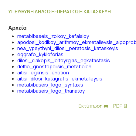
ΥΠΕΥΘΥΝΗ ΔΗΛΩΣΗ-ΠΕΡΑΤΩΣΗ ΚΑΤΑΣΚΕΥΗ
Αρχεία
metabibaseis_zoikoy_kefalaioy
apodosi_kodikoy_arithmoy_ekmetalleysis_aigopro
nea_ypeythyni_dilosi_peratosis_kataskeyis
eggrafo_kykloforias
dilosi_diakopis_leitoyrgias_egkatastasis
deltio_gnostopoiisis_metabolon
aitisi_egkrisis_enotion
aitisi_dilosi_katagrafis_ekmetalleysis
metabibaseis_logo_syntaxis
metabibaseis_logo_thanatoy
Εκτύπωση 🖨
PDF 📄