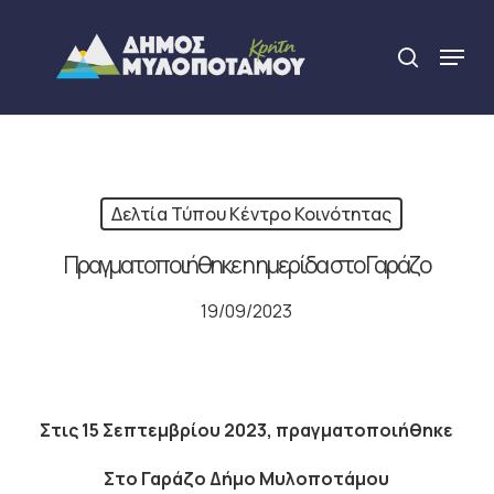
Skip
to
Menu
search
main
Close
content
Menu
Δελτία Τύπου Κέντρο Κοινότητας
Πραγματοποιήθηκε η ημερίδα στο Γαράζο
19/09/2023
Στις 15 Σεπτεμβρίου 2023, πραγματοποιήθηκε
Στο Γαράζο Δήμο Μυλοποτάμου