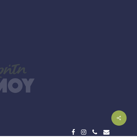
facebook
instagram
phone
email