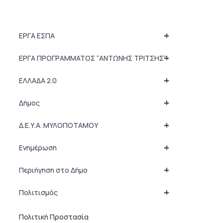
+
ΕΡΓΑ ΕΣΠΑ
+
ΕΡΓΑ ΠΡΟΓΡΑΜΜΑΤΟΣ “ΑΝΤΩΝΗΣ ΤΡΙΤΣΗΣ”
+
ΕΛΛΑΔΑ 2.0
+
Δήμος
+
Δ.Ε.Υ.Α. ΜΥΛΟΠΟΤΑΜΟΥ
+
Ενημέρωση
+
Περιήγηση στο Δήμο
+
Πολιτισμός
Πολιτική Προστασία