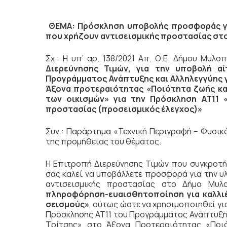
ΘΕΜΑ: Πρόσκληση υποβολής προσφοράς γι
που χρήζουν αντισεισμικής προστασίας σ
Σχ.: Η υπ’ αρ. 138/2021 Απ. Ο.Ε. Δήμου Μυλ
Διερεύνησης Τιμών, για την υποβολή α
Προγράμματος Ανάπτυξης και Αλληλεγγύης 
Άξονα προτεραιότητας «Ποιότητα ζωής και
των οικισμών» για την Πρόσκληση ΑΤ11 
προστασίας (προσεισμικός έλεγχος)»
Συν.: Παράρτημα «Τεχνική Περιγραφή – Φυσικ
της προμήθειας του θέματος.
Η Επιτροπή Διερεύνησης Τιμών που συγκροτή
σας καλεί να υποβάλλετε προσφορά για την υ
αντισεισμικής προστασίας στο Δήμο Μυλ
πληροφόρηση-ευαισθητοποίηση για καλλιέ
σεισμούς»
, ούτως ώστε να χρησιμοποιηθεί γι
Πρόσκλησης ΑΤ11 του Προγράμματος Ανάπτυξης
Τρίτσης» στο Άξονα Προτεραιότητας «Ποιό