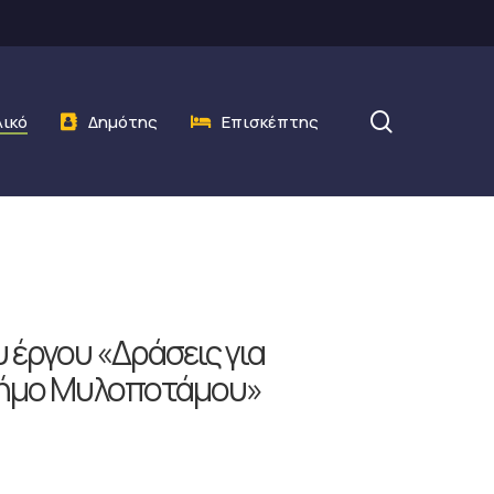
search
λικό
Δημότης
Επισκέπτης
έργου «Δράσεις για
 Δήμο Μυλοποτάμου»