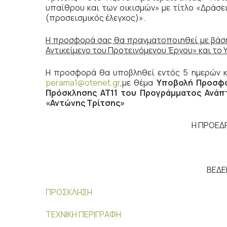
υπαίθρου και των οικισμών» με τίτλο «Δράσε
(προσεισμικός έλεγχος)».
Η προσφορά σας θα πραγματοποιηθεί µε βάση
Αντικείμενο του Προτεινόμενου Έργου» και το
Η προσφορά θα υποβληθεί εντός 5 ημερών και
perama1@otenet.gr
,µε θέμα
Υποβολή Προσφο
Πρόσκλησης ΑΤ11 του Προγράμματος Ανάπτ
«Αντώνης Τρίτσης»
Η ΠΡΟΕΔ
ΒΕΔΕ
ΠΡΟΣΚΛΗΣΗ
ΤΕΧΝΙΚΗ ΠΕΡΙΓΡΑΦΗ