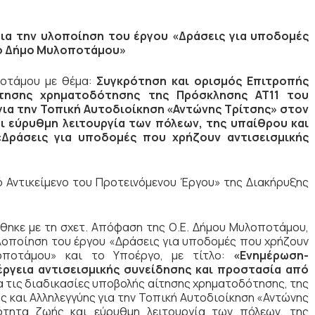
α την υλοποίηση του έργου «Δράσεις για υποδομές
το Δήμο Μυλοποτάμου»
οποτάμου με θέμα:
Συγκρότηση και ορισμός Επιτροπής
ίτησης χρηματοδότησης της Πρόσκλησης ΑΤ11 του
για την Τοπική Αυτοδιοίκηση «Αντώνης Τρίτσης» στον
 εύρυθμη λειτουργία των πόλεων, της υπαίθρου και
«Δράσεις για υποδομές που χρήζουν αντισεισμικής
ό Αντικείμενο του Προτεινόμενου Έργου» της Διακήρυξης
θηκε με τη σχετ. Απόφαση της Ο.Ε. Δήμου Μυλοποτάμου,
λοποίηση του έργου «Δράσεις για υποδομές που χρήζουν
οποτάμου» και το Υποέργο, με τίτλο:
«Ενημέρωση-
ργεια αντισεισμικής συνείδησης και προστασία από
α τις διαδικασίες υποβολής αίτησης χρηματοδότησης, της
 και Αλληλεγγύης για την Τοπική Αυτοδιοίκηση «Αντώνης
τητα ζωής και εύρυθμη λειτουργία των πόλεων, της