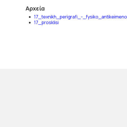
Αρχεία
17_texnikh_perigrafi_-_fysiko_antikeim
17_prosklisi