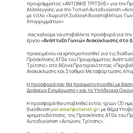
προγράμματος «ΑΝΤΩΝΗΣ ΤΡΙΤΣΗΣ» για την Πρ
Αλληλεγγύης για την Τοπική Αυτοδιοίκηση «Α
με τίτλο «Χωριστή Συλλογή Βιοαποβλήτων, Γω
Απορριμμάτων»
σας καλούμε να υποβάλλετε προσφορά για την
έργου
«Ανάπτυξη Γωνιών Ανακύκλωσης στο
προκειμένου να χρησιμοποιηθεί για τις διαδι
Πρόσκλησης ΑΤ04 του Προγράμματος Ανάπτυξης
Τρίτσης» στο Άξονα Προτεραιότητας «Περιβάλ
Ανακύκλωσης και Σταθμοί Μεταφόρτωσης Απ
Η προσφορά σας θα πραγματοποιηθεί με βάση
Δράσεων Ενημέρωσης» και το Υπόδειγμα Οικο
Η προσφορά θα υποβληθεί εντός τριών (3) ημερ
διεύθυνση
perama1@otenet.gr
:
με θέμα Υποβο
χρηματοδότησης, της Πρόσκλησης ΑΤ04 του Πρ
Αυτοδιοίκηση «Αντώνης Τρίτσης».