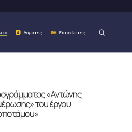
search
λικό
Δημότης
Επισκέπτης
προγράμματος «Αντώνης
ημέρωσης» του έργου
λοποτάμου»