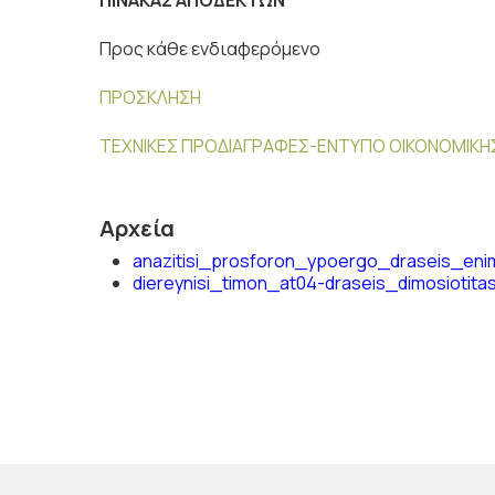
ΠΙΝΑΚΑΣ ΑΠΟΔΕΚΤΩΝ
Προς κάθε ενδιαφερόμενο
ΠΡΟΣΚΛΗΣΗ
ΤΕΧΝΙΚΕΣ ΠΡΟΔΙΑΓΡΑΦΕΣ-ΕΝΤΥΠΟ ΟΙΚΟΝΟΜΙΚ
Αρχεία
anazitisi_prosforon_ypoergo_draseis_eni
diereynisi_timon_at04-draseis_dimosiotita