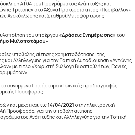
όσκληση ΑΤ04 του Προγράμματος Ανάπτυξης και
ντώνης Τρίτσης» στο Άξονα Προτεραιότητας «Περιβάλλον»
νιές Ανακύκλωσης και Σταθμοί Μεταφόρτωσης
 υλοποίηση του υποέργου
«Δράσεις Ενημέρωσης»
του
 Δήμο Μυλοποτάμου»
κασίες υποβολής αίτησης χρηματοδότησης, της
 και Αλληλεγγύης για την Τοπική Αυτοδιοίκηση «Αντώνης
λον» με τίτλο «Χωριστή Συλλογή Βιοαποβλήτων, Γωνιές
ορριμμάτων»
 το συνημμένο Παράρτημα «Τεχνικές προδιαγραφές
νομικής Προσφοράς.
ών και μέχρι και τις
14/04/2021
στην ηλεκτρονική
λή Προσφοράς, για την υποβολή αίτησης
ογράμματος Ανάπτυξης και Αλληλεγγύης για την Τοπική