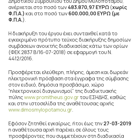
Δημοτικού Συμβουλίου του Δήμου Μυλοποτάμου,
ανέρχεται στο ποσό των
483.870,97
ΕΥΡΩ
(
χωρίς
Φ.Π.Α.)
και στο ποσό των
600.000,00 ΕΥΡΩ (με
Φ.Π.Α.
).
Η διακήρυξη του έργου έχει συνταχθεί κατά το
εγκεκριμένο πρότυπο τεύχος διακήρυξης δημοσίων
συμβάσεων ανοικτής διαδικασίας κάτω των ορίων
(ΦΕΚ 2837 Β/16-07-2018) σε εφαρμογή του Ν.
4412/2016.
Προσφέρεται ελεύθερη, πλήρης, άμεση και δωρεάν
ηλεκτρονική πρόσβαση στα έγγραφα της σύμβασης
στον ειδικό, δημόσια προσβάσιμο, χώρο
“ηλεκτρονικοί διαγωνισμοί” της διαδικτυακής
πύλης
www.promitheus.gov.gr
του ΕΣΗΔΗΣ, καθώς
και στην ιστοσελίδα της αναθέτουσας αρχής
www.dimosmylopotamou.gr
.
Εφόσον ζητηθεί εγκαίρως, ήτοι έως την
27-03-2019
η αναθέτουσα αρχή παρέχει σε όλους τους
προσφέροντες που συμμετέχουν στη διαδικασία