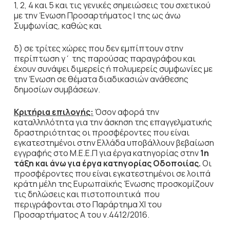
1, 2, 4 και 5 και τις γενικές σημειώσεις του σχετικού
με την Ένωση Προσαρτήματος I της ως άνω
Συμφωνίας, καθώς και
δ) σε τρίτες χώρες που δεν εμπίπτουν στην
περίπτωση γ΄ της παρούσας παραγράφου και
έχουν συνάψει διμερείς ή πολυμερείς συμφωνίες με
την Ένωση σε θέματα διαδικασιών ανάθεσης
δημοσίων συμβάσεων.
Κριτήρια επιλογής:
Όσον αφορά την
καταλληλότητα για την άσκηση της επαγγελματικής
δραστηριότητας οι προσφέροντες που είναι
εγκατεστημένοι στην Ελλάδα υποβάλλουν βεβαίωση
εγγραφής στο Μ.Ε.Ε.Π για έργα κατηγορίας στην
1η
τάξη και άνω για έργα κατηγορίας Οδοποιίας.
Οι
προσφέροντες που είναι εγκατεστημένοι σε λοιπά
κράτη μέλη της Ευρωπαϊκής Ένωσης προσκομίζουν
τις δηλώσεις και πιστοποιητικά που
περιγράφονται στο Παράρτημα ΧΙ του
Προσαρτήματος Α του ν.4412/2016.