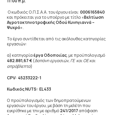
11:00 π.μ.
Ο κωδικός Ο.Π.Σ.Α.Α. του έργου είναι:
0006165840
και πρόκειται για το υποέργο με τίτλο «
Βελτίωση
Αγροτοκτηνοτροφικής Οδού Κυνηγιαννά –
Ψυχρό
».
Το έργο συντίθεται από τις ακόλουθες κατηγορίες
εργασιών:
α) κατηγορία
έργα Οδοποιίας
, με προϋπολογισμό
482.881,67 €
(
δαπάνη εργασιών, ΓΕ και ΟΕ και
απρόβλεπτα
)
CPV
: 45233222-1
Κωδικός NUTS:
EL433
Ο προϋπολογισμός των δημοπρατούμενων
εργασιών του έργου, με βάση τη μελέτη που
εγκρίθηκε με την με αριθμό
241/2017
απόφαση