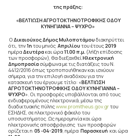
της πράξης:
«
ΒΕΛΤΙΩΣΗ ΑΓΡΟΤΟΚΤΗΝΟΤΡΟΦΙΚΗΣ ΟΔΟΥ
ΚΥΝΗΓΙΑΝΝΑ – ΨΥΧΡΟ
»
Ο
Δικαιούχος Δήμος Μυλοποτάμου
διακηρύττει
ότι, την
1η
του μηνός
Απριλίου
του έτους
2019
ημέρα
Δευτέρα
και ώρα
11.00 π.μ.
(λήξη επίδοσης
των προσφορών), θα διεξαχθεί
Ηλεκτρονική
Δημοπρασία
σύμφωνα με τις διατάξεις του Ν.
4412/2016 όπως τροποποιήθηκαν και ισχύουν
σήμερα, για την επιλογή αναδόχου για την
κατασκευή του έργου με τίτλο: «
ΒΕΛΤΙΩΣΗ
ΑΓΡΟΤΟΚΤΗΝΟΤΡΟΦΙΚΗΣ ΟΔΟΥ ΚΥΝΗΓΙΑΝΝΑ –
ΨΥΧΡΟ
». Οι προσφορές υποβάλλονται από τους
ενδιαφερομένους ηλεκτρονικά, μέσω της
διαδικτυακής πύλης
www.promitheus.gov.gr
του
ΕΣΗΔΗΣ, σε ηλεκτρονικό φάκελο του
υποσυστήματος. Ως ημερομηνία και ώρα
ηλεκτρονικής αποσφράγισης των προσφορών
ορίζεται η
05 -04-2019
, ημέρα
Παρασκευή
και ώρα