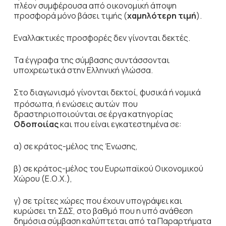
πλέον συμφέρουσα από οικονομική άποψη
προσφορά μόνο βάσει τιμής (
χαμηλότερη τιμή
).
Εναλλακτικές προσφορές δεν γίνονται δεκτές.
Τα έγγραφα της σύμβασης συντάσσονται
υποχρεωτικά στην Ελληνική γλώσσα.
Στο διαγωνισμό γίνονται δεκτοί, φυσικά ή νομικά
πρόσωπα, ή ενώσεις αυτών
που
δραστηριοποιούνται σε έργα κατηγορίας
Οδοποιίας
και που είναι εγκατεστημένα σε:
α) σε κράτος-μέλος της Ένωσης,
β) σε κράτος-μέλος του Ευρωπαϊκού Οικονομικού
Χώρου (Ε.Ο.Χ.),
γ) σε τρίτες χώρες που έχουν υπογράψει και
κυρώσει τη ΣΔΣ, στο βαθμό που η υπό ανάθεση
δημόσια σύμβαση καλύπτεται από τα Παραρτήματα