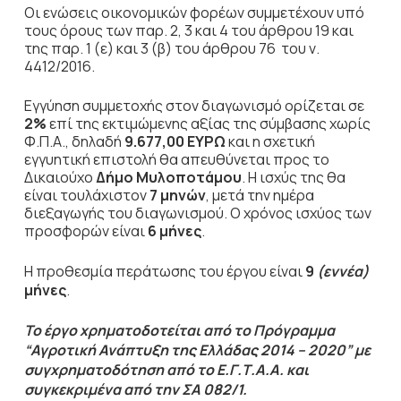
Οι ενώσεις
οικονομικών φορέων συμμετέχουν υπό
τους όρους των παρ. 2, 3 και 4 του άρθρου 19 και
της παρ. 1 (ε) και 3 (β) του άρθρου 76 του ν.
4412/2016.
Εγγύηση συμμετοχής στον διαγωνισμό ορίζεται σε
2%
επί της εκτιμώμενης αξίας της σύμβασης χωρίς
Φ.Π.Α., δηλαδή
9.677,00
ΕΥΡΩ
και η σχετική
εγγυητική επιστολή θα απευθύνεται προς το
Δικαιούχο
Δήμο Μυλοποτάμου
. Η ισχύς της θα
είναι τουλάχιστον
7 μηνών
, μετά την ημέρα
διεξαγωγής του διαγωνισμού. Ο χρόνος ισχύος των
προσφορών είναι
6 μήνες
.
Η προθεσμία περάτωσης του έργου είναι
9
(εννέα)
μήνες
.
Το έργο χρηματοδοτείται από το Πρόγραμμα
“Αγροτική Ανάπτυξη της Ελλάδας 2014 – 2020” με
συγχρηματοδότηση από το Ε.Γ.Τ.Α.Α. και
συγκεκριμένα από την ΣΑ 082/1.