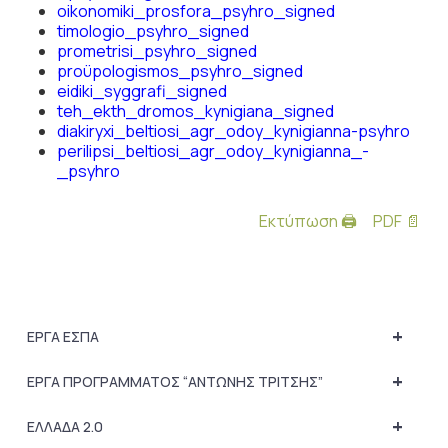
oikonomiki_prosfora_psyhro_signed
timologio_psyhro_signed
prometrisi_psyhro_signed
proϋpologismos_psyhro_signed
eidiki_syggrafi_signed
teh_ekth_dromos_kynigiana_signed
diakiryxi_beltiosi_agr_odoy_kynigianna-psyhro
perilipsi_beltiosi_agr_odoy_kynigianna_-
_psyhro
Εκτύπωση 🖨
PDF 📄
+
ΕΡΓΑ ΕΣΠΑ
+
ΕΡΓΑ ΠΡΟΓΡΑΜΜΑΤΟΣ “ΑΝΤΩΝΗΣ ΤΡΙΤΣΗΣ”
+
ΕΛΛΑΔΑ 2.0