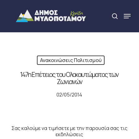
Skip
to
Menu
search
main
Close
content
Menu
Ανακοινώσεις Πολιτισμού
147η Επέτειος του Ολοκαυτώματος των
Ζωνιανών
02/05/2014
Σας καλούμε να τιμήσετε με την παρουσία σας τις
εκδηλώσεις