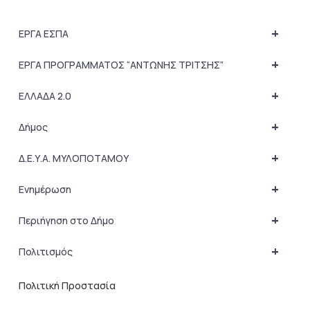
+
ΕΡΓΑ ΕΣΠΑ
+
ΕΡΓΑ ΠΡΟΓΡΑΜΜΑΤΟΣ “ΑΝΤΩΝΗΣ ΤΡΙΤΣΗΣ”
+
ΕΛΛΑΔΑ 2.0
+
Δήμος
+
Δ.Ε.Υ.Α. ΜΥΛΟΠΟΤΑΜΟΥ
+
Ενημέρωση
+
Περιήγηση στο Δήμο
+
Πολιτισμός
Πολιτική Προστασία