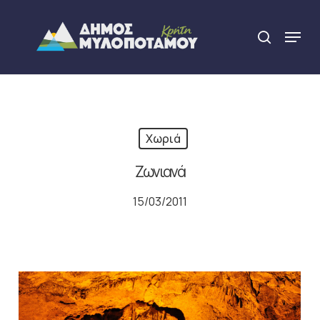
Skip
to
Menu
search
main
Close
content
Menu
Χωριά
Ζωνιανά
15/03/2011