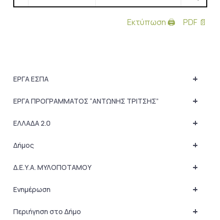
Εκτύπωση 🖨
PDF 📄
+
ΕΡΓΑ ΕΣΠΑ
+
ΕΡΓΑ ΠΡΟΓΡΑΜΜΑΤΟΣ “ΑΝΤΩΝΗΣ ΤΡΙΤΣΗΣ”
+
ΕΛΛΑΔΑ 2.0
+
Δήμος
+
Δ.Ε.Υ.Α. ΜΥΛΟΠΟΤΑΜΟΥ
+
Ενημέρωση
+
Περιήγηση στο Δήμο