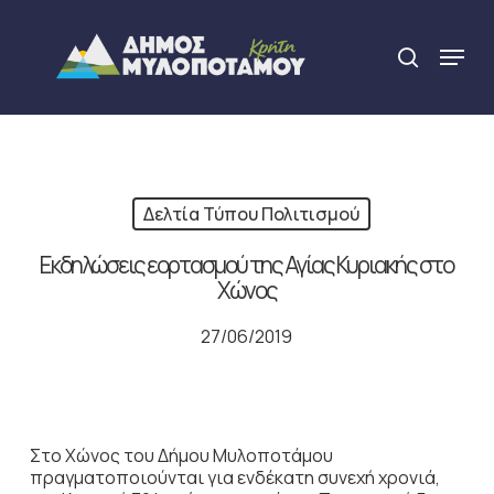
Skip
to
Menu
search
main
Close
content
Menu
Δελτία Τύπου Πολιτισμού
Εκδηλώσεις εορτασμού της Αγίας Κυριακής στο
Χώνος
27/06/2019
Στο Χώνος του Δήμου Μυλοποτάμου
πραγματοποιούνται για ενδέκατη συνεχή χρονιά,