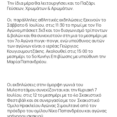
Την ίδια μέρα θα λειτουργήσει και το Παζάρι
Γεύσεων, Χρωµάτων & Αρωµάτων.
Οι παράλληλες αθλητικές εκδηλώσεις ξεκινούν το
Σάββατο 6 Ιουλίου, στις 11:30 το πρωί με τον 11ο
Αγώνα µπάσκετ 3χ3 και τον διαγωνισµό τρίποντων
& βολών και θα συνεχιστούν στη μια το μεσημέρι με
τον 7ο Αγώνα πινγκ-πονγκ, ενώ υπεύθυνος αυτών
των αγώνων είναι ο ιερέας Γεώργιος
Κουγιουµουτζάκης. Ακολουθεί στις 15:00 το
μεσημέρι το 5ο Κυνήγι Επιβίωσης με υπεύθυνη την
Μαρία Παπανδρέου.
Οι εκδηλώσεις στην όμορφη γωνιά του
Μυλοποτάμου συνεχίζονται και την Κυριακή 7
Ιουλίου, στις 12 το μεσημέρι με το 4ο Σκακιστικό
Φεστιβάλ και σε συνεργασία με τον Σκακιστικό
Όμιλο Ηρακλείου Αγώνας Σιµουλτανέ από τον
πρόεδρο του οµίλου Νίκο Παπανδρέου και αγώνας
γρήγορου σκακιού.