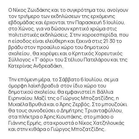
Ο Νίκος Ζωιδάκης και το συγκρότημα του, ανοίγουν
τον τριήμερο των εκδηλώσεων της ερχόμενης
εβδομάδας και έρχονται την Παρασκευή 5 Ιουλίου,
στο Χώνος, για να δώσουν κρητικό χρώμα στις
πολιτιστικές εκδηλώσεις. Στην χοροεσπερίδα, που
η είσοδος είναι ελεύθερη και ξεκινά στις 21:30 το
βράδυ στον προαύλιο χώρο του δημοτικού
σχολείου , θα χορέψει και ο Κρητικός Χορευτικός
Σύλλογος «Τ’ αόρι» του Στέλιου Πατελάρου και της
Κατερίνας Ανδρεαδάκη.
Την επόμενη μέρα, το Σάββατο 6 Ιουλίου, σε μια
όμορφη λαϊκή βραδιά στον ίδιο χώρο του
δημοτικού σχολείου, θα εμφανιστεί η Βάλλια
Ειρηναίου. Μαζί της ο Γιώργος Μποζατζίδης, η
Μιχαέλα Βρυθιά και ο Άρης Ζερβός. Στο μπουζούκι
θα τους συνοδεύσει ο Δημήτρης Τριανταφύλλου,
στα πλήκτρα ο Άρης Κιουπάκης, στο μπάσο ο
Γιάννης Ερµής, στα κρουστά ο Νίκος Χατζηλουκάς
και στην κιθάρα ο Γιώργος Μποζατζίδης.