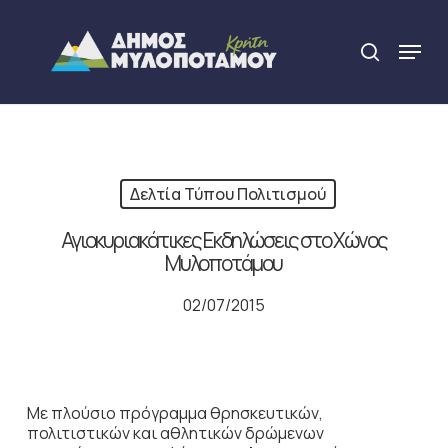
Skip
to
Menu
search
main
Close
content
Menu
Δελτία Τύπου Πολιτισμού
Αγιοκυριακάτικες Εκδηλώσεις στο Χώνος
Μυλοποτάμου
02/07/2015
Με πλούσιο πρόγραμμα θρησκευτικών,
πολιτιστικών και αθλητικών δρώμενων