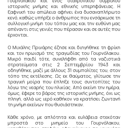
Γουρνόλακου και ενός διαχρονικού συμβόλου
ιστορικής μνήμης και εθνικής υπερηφάνειας. Η
ξαφνική του απώλεια αφήνει ένα δυσαναπλήρωτο
κενό, καθώς υπήρξε ο άνθρωπος που ενσάρκωσε τη
συλλογική μνήμη του τόπου μας και την ευθύνη μας
απέναντι στις γενιές που πέρασαν και σε αυτές που
έρχονται.
Ο Μιχάλης Πρινάρης έζησε και διηγήθηκε τη φρίκη
και τον ηρωισμό της τραγωδίας του Γουρνόλακου.
Μικρό παιδί τότε, συνελήφθη από τα ναζιστικά
στρατεύματα στις 2 Σεπτεμβρίου 1943 και
οδηγήθηκε, μαζί με άλλους 31 συμπολίτες του, στον
τόπο της εκτέλεσης. Ως εκ θαύματος, γλίτωσε την
τραγική μοίρα που έπληξε τους συντοπίτες του
λόγω της νεαρής του ηλικίας. Από εκείνη την ημέρα,
όμως, έφερε το βάρος της ιστορικής μνήμης, όχι ως
πληγή, αλλά ως ιερό καθήκον να κρατήσει ζωντανή
τη μνήμη εκείνων που θυσιάστηκαν.
Κάθε χρόνο, με απλότητα και ευλάβεια στεκόταν
μπροστά στο μνημείο του Γουρνόλακου,