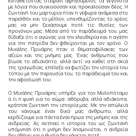
καταθέτοντας στεφάνι αφηγούμενος τα γεγονότα
με λόγια που συγκινούσαν και προκαλούσαν δέος. Η
ζωντανή του μαρτυρία ήταν η γέφυρα ανάμεσα στο
παρελθόν και το μέλλον, υπενθυμίζοντας το χρέος
μας να μην ξεχάσουμε ποτέ τις θυσίες των
προγόνων μας. Μέσα από το παράδειγμά του, μας
δίδαξε ότι ο αγώνας για την ελευθερία και η αγάπη
για την πατρίδα δεν φθείρονται με τον χρόνο. Ο
Μιχάλης Πρινάρης ήταν ο θεματοφύλακας των
αξιών και της μνήμης μας. Ένας άνθρωπος που
βίωσε το αδιανόητο, αλλά αντί να χαθεί στη σκιά
της τραγωδίας, επέλεξε να φωτίζει την ιστορία του
τόπου με την παρουσία του, το παράδειγμά του και
την αφοσίωσή του.
Ο Μιχάλης Πρινάρης υπήρξε για τον Μυλοπόταμο
ό,τι η ψυχή για το σώμα: αθόρυβα, αλλά αδιάκοπα,
κράτησε ζωντανή την ιστορία μας. Με την απώλειά
του χάνουμε έναν δικό μας άνθρωπο, αλλά
κερδίζουμε για πάντα έναν ήρωα της μνήμης και της
ανδρείας. Ας αντηχεί η ιστορία του ως ζωντανή
υπόμνηση ότι η μνήμη δεν λησμονιέται, η ανδρεία
δεν σβήνει και η θυσία δεν χάνεται ποτέ.