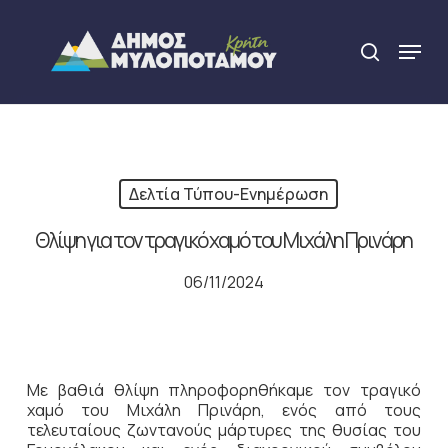
Skip
to
Menu
search
main
Close
content
Menu
Δελτία Τύπου-Ενημέρωση
Θλίψη για τον τραγικό χαμό του Μιχάλη Πρινάρη
06/11/2024
Με βαθιά θλίψη πληροφορηθήκαμε τον τραγικό
χαμό του Μιχάλη Πρινάρη, ενός από τους
τελευταίους ζωντανούς μάρτυρες της θυσίας του