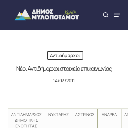
Skip
to
Menu
search
main
Close
content
Menu
Αντιδήμαρχοι
Νέοι Αντιδήμαρχοι στοιχεία επικοινωνίας
14/03/2011
ΑΝΤΙΔΗΜΑΡΧΟΣ
ΝΥΚΤΑΡΗΣ
ΑΣΤΡΙΝΟΣ
ΑΝΔΡΕΑ
Α
ΔΗΜΟΤΙΚΗΣ
ΕΝΟΤΗΤΑΣ