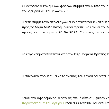
Οι ενώσεις
οικονομικών φορέων συμμετέχουν υπό τους όρο
του άρθρου 76 του ν. 4412/2016.
Για τη συμμετοχή στο διαγωνισμό απαιτείται η κατάθε
προς το
Δήμο
Μυλοποτάμου
και πρέπει να ισχύει τουλ
προσφοράς, ήτοι μέχρι
20-04-2024
,. Ο χρόνος ισχύος
Το έργο χρηματοδοτείται από την
Περιφέρεια Κρήτης
Κ
Η συνολική προθεσμία κατασκευής του έργου ορίζεται 
Κάθε ενδιαφερόμενος, ο οποίος έχει ή είχε συμφέρον ν
παραγράφου 2 του άρθρου 1
του Ν.4412/2016 και έχει υ