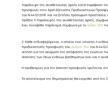
παράλειψη της αναθέτουσας αρχής κατά παράβαση της 
προσφύγει στην Αρχή Εξέτασης Προδικαστικών Προσφυγ
του Ν.4412/2016 και να ζητήσει προσωρινή προστασία,
πράξης ή παράλειψης της αναθέτουσας αρχής, σύμφων
έχει συναφθεί παράνομα, σύμφωνα με το
άρθρο 368
του
2. Κάθε ενδιαφερόμενος, ο οποίος έχει υποστεί ή ενδέ
προδικαστικής προσφυγής του
άρθρου 360
του Ν.4412/
αίτηση για την ακύρωση της απόφασής της ενώπιον τω
άσκησης των ίδιων ενδίκων βοηθημάτων έχει και η ανα
Η προθεσμίες για την άσκηση προσφυγής ορίζονται στο
Το αποτέλεσμα της δημοπρασίας θα εγκριθεί από την