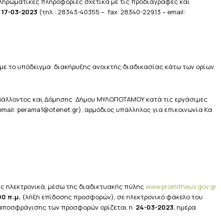
ηρωματικές πληροφορίες σχετικά με τις προδιαγραφές και
ς
17-03-2023
(τηλ.: 28343-40355 – fax 28340-22913 – email:
με το υπόδειγμα διακήρυξης ανοικτής διαδικασίας κάτω των ορίων
ιβάλλοντος και Δόμησης Δήμου ΜΥΛΟΠΟΤΑΜΟΥ κατά τις εργάσιμες
 email: perama1@otenet.gr), αρμόδιος υπάλληλος για επικοινωνία Κα
ς ηλεκτρονικά, μέσω της διαδικτυακής πύλης
www.promitheus.gov.gr
00 π.μ.
(λήξη επίδοσης προσφορών), σε ηλεκτρονικό φάκελο του
ς αποσφράγισης των προσφορών ορίζεται η
24-03-2023
, ημέρα