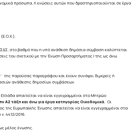
νομικά πρόσωπα, ή ενώσεις αυτών που δραστηριοποιούνται σε έργα
(Ε.Ο.Χ.),
τη ΣΔΣ, στο βαθμό που η υπό ανάθεση δημόσια σύμβαση καλύπτεται
ιώσεις του σχετικού με την Ένωση Προσαρτήματος I της ως άνω
 γ΄ της παρούσας παραγράφου και έχουν συνάψει διμερείς ή
κασιών ανάθεσης δημοσίων συμβάσεων.
 Ελλάδα απαιτείται να είναι εγγεγραμμένοι στο Μητρώο
ην Α2 τάξη και άνω για έργα κατηγορίας Οικοδομικά.
Οι
ος της Ευρωπαϊκής Ένωσης απαιτείται να είναι εγγεγραμμένοι στα
ν. 4412/2016.
ως μέλος ένωσης.