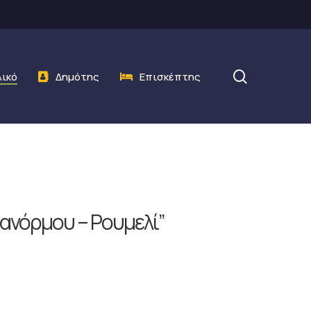
search
λικό
Δημότης
Επισκέπτης
ανόρμου – Ρουμελί”