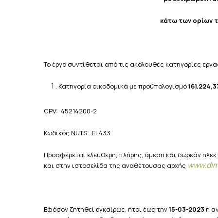
κάτω των ορίων τ
Το έργο συντίθεται από τις ακόλουθες κατηγορίες εργα
Κατηγορία οικοδομικά με προϋπολογισμό
161.224,3
CPV: 45214200-2
Κωδικός NUTS: EL433
Προσφέρεται ελεύθερη, πλήρης, άμεση και δωρεάν ηλε
www
.
di
και στην ιστοσελίδα της αναθέτουσας αρχής
Εφόσον ζητηθεί εγκαίρως, ήτοι έως την
15-03-2023
η α