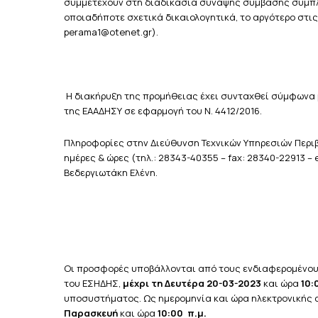
συμμετέχουν στη διαδικασία σύναψης σύμβασης συμπλ
οποιαδήποτε σχετικά δικαιολογητικά, το αργότερο στι
perama1@otenet.gr).
Η διακήρυξη της προμήθειας έχει συνταχθεί σύμφωνα 
της ΕΑΑΔΗΣΥ σε εφαρμογή του Ν. 4412/2016.
Πληροφορίες στην Διεύθυνση Τεχνικών Υπηρεσιών Περ
ημέρες & ώρες (τηλ.: 28343-40355 – fax: 28340-22913 –
Βεδεργιωτάκη Ελένη.
Οι προσφορές υποβάλλονται από τους ενδιαφερομένου
του ΕΣΗΔΗΣ,
μέχρι τη Δευτέρα 20-03-2023
και ώρα
10:
υποσυστήματος.
Ως ημερομηνία και ώρα ηλεκτρονική
Παρασκευή
και ώρα
10:00 π.μ.