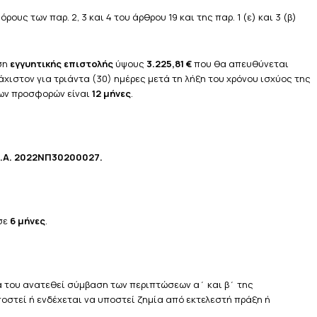
υς των παρ. 2, 3 και 4 του άρθρου 19 και της παρ. 1 (ε) και 3 (β)
ση
εγγυητικής επιστολής
ύψους
3.225,81 €
που θα απευθύνεται
άχιστον για τριάντα (30) ημέρες μετά τη λήξη του χρόνου ισχύος της
 των προσφορών είναι
12 μήνες
.
.Α. 2022ΝΠ30200027
.
σε
6 μήνες
.
α του ανατεθεί σύμβαση των περιπτώσεων α΄ και β΄ της
ποστεί ή ενδέχεται να υποστεί ζημία από εκτελεστή πράξη ή