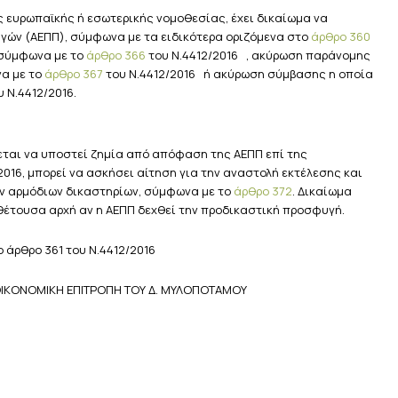
ευρωπαϊκής ή εσωτερικής νομοθεσίας, έχει δικαίωμα να
ών (ΑΕΠΠ), σύμφωνα με τα ειδικότερα οριζόμενα στο
άρθρο 360
 σύμφωνα με το
άρθρο 366
του Ν.4412/2016 , ακύρωση παράνομης
α με το
άρθρο 367
του Ν.4412/2016 ή ακύρωση σύμβασης η οποία
 Ν.4412/2016.
χεται να υποστεί ζημία από απόφαση της ΑΕΠΠ επί της
2016, μπορεί να ασκήσει αίτηση για την αναστολή εκτέλεσης και
ν αρμόδιων δικαστηρίων, σύμφωνα με το
άρθρο 372
. Δικαίωμα
θέτουσα αρχή αν η ΑΕΠΠ δεχθεί την προδικαστική προσφυγή.
 άρθρο 361 του Ν.4412/2016
 ΟΙΚΟΝΟΜΙΚΗ ΕΠΙΤΡΟΠΗ ΤΟΥ Δ. ΜΥΛΟΠΟΤΑΜΟΥ