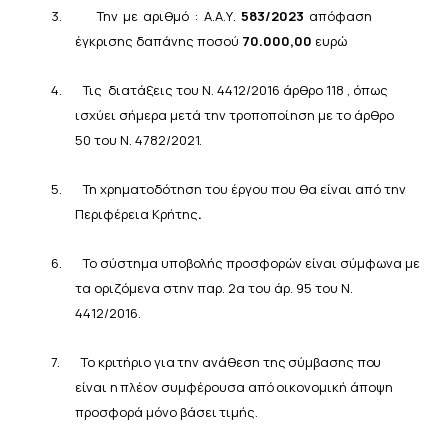
3.
Την με αριθμό : Α.Α.Υ.
583/2023
απόφαση
έγκρισης δαπάνης ποσού
70.000,00
ευρώ
4.
Τις
διατάξεις του Ν. 4412/2016 άρθρο 118 , όπως
ισχύει σήμερα μετά την
τροποποίηση
με
το
άρθρο
50 του
Ν. 4782/2021.
5.
Τη χρηματοδότηση του έργου που θα είναι από την
Περιφέρεια Κρήτης
.
6.
Το σύστημα υποβολής προσφορών είναι σύμφωνα με
τα οριζόμενα στην παρ. 2α του άρ. 95 του Ν.
4412/2016.
7.
Το κριτήριο
για
την
ανάθεση
της
σύμβασης
που
είναι
η
πλέον
συμφέρουσα
από
οικονομική
άποψη
προσφορά
μόνο
βάσει
τιμής.