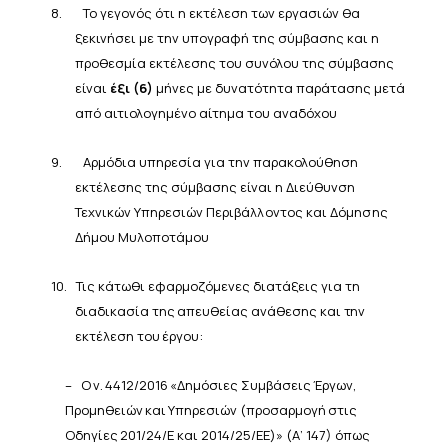
8.
Το γεγονός ότι η εκτέλεση των εργασιών θα
ξεκινήσει με την υπογραφή της σύμβασης και η
προθεσμία εκτέλεσης του
συνόλου της σύμβασης
είναι
έξι (6)
μήνες με δυνατότητα παράτασης μετά
από αιτιολογημένο αίτημα
του
αναδόχου
9.
Αρμόδια υπηρεσία για την παρακολούθηση
εκτέλεσης της σύμβασης είναι η
Διεύθυνση
Τεχνικών
Υπηρεσιών
Περιβάλλοντος και Δόμησης
Δήμου
Μυλοποτάμου
10.
Τις κάτωθι εφαρμοζόμενες διατάξεις για
τη
διαδικασία
της
απευθείας
ανάθεσης
και
την
εκτέλεση
του
έργου:
–
Ο
ν.
4412/2016
«Δημόσιες
Συμβάσεις
Έργων,
Προμηθειών
και
Υπηρεσιών
(προσαρμογή
στις
Οδηγίες
201/24/Ε
και
2014/25/ΕΕ)»
(Α’
147) όπως