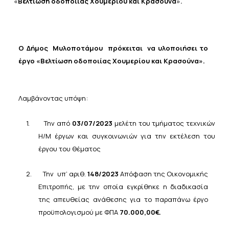
«
Βελτίωση οδοποιίας Χουμερίου και Κρασούνα
».
Ο Δήμος
Μυλοποτάμου
πρόκειται
να
υλοποιήσει
το
έργο «
Βελτίωση οδοποιίας Χουμερίου και Κρασούνα
».
Λαμβάνοντας υπόψη:
1.
Την
από
03/07/2023
μελέτη
του
τμήματος
τεχνικών
Η/Μ έργων και συγκοινωνιών για την εκτέλεση του
έργου του θέματος
2.
Την
υπ’ αριθ.
148/2023
Απόφαση της Οικονομικής
Επιτροπής, με την οποία εγκρίθηκε η
διαδικασία
της
απευθείας
ανάθεσης
για
το
παραπάνω
έργο
προϋπολογισμού με
ΦΠΑ
70.000,00€.