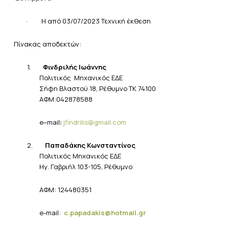
·
Η από 03/07/2023 Τεχνική έκθεση
Πίνακας
αποδεκτών:
1.
Φινδριλής Ιωάννης
Πολιτικός
Μηχανικός ΕΔΕ
Σήφη Βλαστού 18, Ρέθυμνο ΤΚ 74100
ΑΦΜ:042878588
e
–
mail
:
jfindrilis
@
gmail
.
com
2.
Παπαδάκης Κωνσταντίνος
Πολιτικός Μηχανικός ΕΔΕ
Ηγ. Γαβριήλ 103-105, Ρέθυμνο
ΑΦΜ
: 124480351
e-mail:
c.papadakis@hotmail.gr