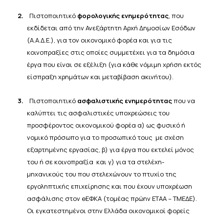
2.
Πιστοποιητικό
φορολογικής ενημερότητας
, που
εκδίδεται από την Ανεξάρτητη Αρχή Δημοσίων Εσόδων
(Α.Α.Δ.Ε.), για τον οικονομικό φορέα και για τις
κοινοπραξίες στις οποίες συμμετέχει για τα δημόσια
έργα που είναι σε εξέλιξη (για κάθε νόμιμη χρήση εκτός
είσπραξη χρημάτων και μεταβίβαση ακινήτου).
3.
Πιστοποιητικό
ασφαλιστικής ενημερότητας
που να
καλύπτει τις ασφαλιστικές υποχρεώσεις του
προσφέροντος οικονομικού φορέα α) ως φυσικό ή
νομικό πρόσωπο για το προσωπικό τους
με σχέση
εξαρτημένης εργασίας, β) για έργα που εκτελεί μόνος
του ή σε κοινοπραξία
και γ) για τα στελέχη-
μηχανικούς του που στελεχώνουν το πτυχίο της
εργοληπτικής επιχείρησης και που έχουν υποχρέωση
ασφάλισης στον eΕΦΚΑ (τομέας πρώην ΕΤΑΑ –
ΤΜΕΔΕ).
Οι εγκατεστημένοι στην Ελλάδα οικονομικοί φορείς