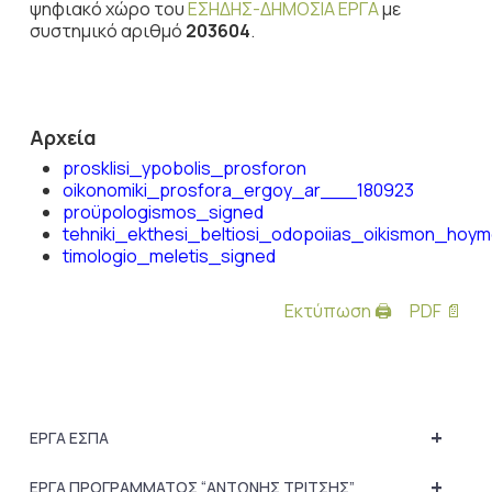
ψηφιακό χώρο του
ΕΣΗΔΗΣ-ΔΗΜΟΣΙΑ ΕΡΓΑ
με
συστημικό αριθμό
203604
.
Αρχεία
prosklisi_ypobolis_prosforon
oikonomiki_prosfora_ergoy_ar___180923
proϋpologismos_signed
tehniki_ekthesi_beltiosi_odopoiias_oikismon_hoy
timologio_meletis_signed
Εκτύπωση 🖨
PDF 📄
+
ΕΡΓΑ ΕΣΠΑ
+
ΕΡΓΑ ΠΡΟΓΡΑΜΜΑΤΟΣ “ΑΝΤΩΝΗΣ ΤΡΙΤΣΗΣ”