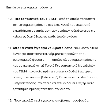
Επιπλέον για νομικά πρόσωπα:
10.
Πιστοποιητικό του Γ.Ε.Μ.Η.
από το οποίο προκύπτει
ότι το νομικό πρόσωπο δεν έχει λυθεί και τεθεί υπό
εκκαθάριση
με
απόφαση
των
εταίρων
σύμφωνα
με
τις
κείμενες
διατάξεις,
ως
κάθε
φορά
ισχύουν.
11.
Αποδεικτικά έγγραφα νομιμοποίησης
. Νομιμοποιητικά
έγγραφα
σύστασης
και
νόμιμης
εκπροσώπησης
,
οικονομικού
φορέα
ο
οποίος είναι
νομικό
πρόσωπο
και συγκεκριμένα: α) Γενικό Πιστοποιητικό Μεταβολών
του ΓΕΜΗ , το οποίο πρέπει να έχει εκδοθεί έως τρεις
μήνες πριν την
υποβολή
του. β) Πιστοποιητικό Ισχύουσας
Εκπροσώπησης , το οποίο να έχει εκδοθεί έως τριάντα
εργάσιμες ημέρες πριν την
υποβολή
του.
12.
Πρακτικό
Δ.Σ
περί
έγκρισης
υποβολής
προσφοράς.