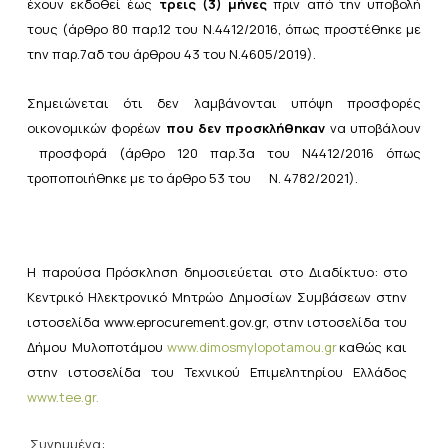
έχουν εκδοθεί έως
τρεις (3) μήνες
πριν από την υποβολή
τους (
άρθρο 80 παρ.12 του
Ν.4412/2016
, όπως προστέθηκε με
την
παρ.7αδ του άρθρου 43 του Ν.4605/2019
).
Σημειώνεται ότι δεν λαμβάνονται υπόψη προσφορές
οικονομικών φορέων
που δεν προσκλήθηκαν
να υποβάλουν
προσφορά (
άρθρο 120 παρ.3α του Ν4412/2016
όπως
τροποποιήθηκε με το άρθρο
53 του
Ν. 4782/2021
).
Η παρούσα Πρόσκληση δημοσιεύεται στο Διαδίκτυο: στο
Κεντρικό Ηλεκτρονικό Μητρώο Δημοσίων
Συμβάσεων στην
ιστοσελίδα
www.eprocurement.gov.gr,
στην ιστοσελίδα του
Δήμου Μυλοποτάμου
www.
dimosmylopotamou
.gr
καθώς
και
στην ιστοσελίδα
του
Τεχνικού
Επιμελητηρίου
Ελλάδος
www.tee.gr
.
Συνημμένα: