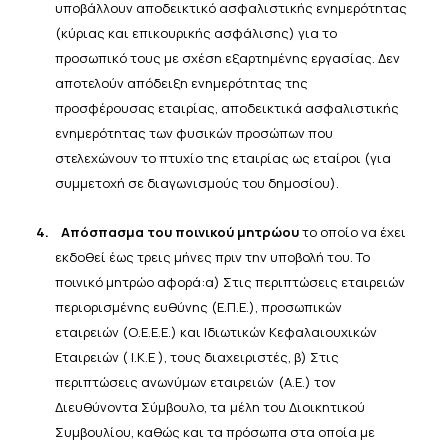
υποβάλλουν αποδεικτικό ασφαλιστικής ενημερότητας
(κύριας και επικουρικής ασφάλισης) για το
προσωπικό τους με σχέση εξαρτημένης
εργασίας. Δεν
αποτελούν
απόδειξη ενημερότητας της
προσφέρουσας εταιρίας, αποδεικτικά
ασφαλιστικής
ενημερότητας των φυσικών
προσώπων
που
στελεχώνουν το πτυχίο
της
εταιρίας
ως
εταίροι (για
συμμετοχή σε διαγωνισμούς του δημοσίου).
4.
Απόσπασμα του ποινικού μητρώου
το οποίο να έχει
εκδοθεί έως τρεις μήνες πριν την υποβολή του. Το
ποινικό μητρώο αφορά:
α) Στις περιπτώσεις εταιρειών
περιορισμένης ευθύνης (Ε.Π.Ε.), προσωπικών
εταιρειών (Ο.Ε.Ε.Ε.) και Ιδιωτικών
Κεφαλαιουχικών
Εταιρειών
(
Ι.Κ.Ε
),
τους
διαχειριστές, β)
Στις
περιπτώσεις
ανωνύμων
εταιρειών
(Α.Ε.)
τον
Διευθύνοντα
Σύμβουλο,
τα
μέλη
του
Διοικητικού
Συμβουλίου, καθώς και τα πρόσωπα στα οποία με