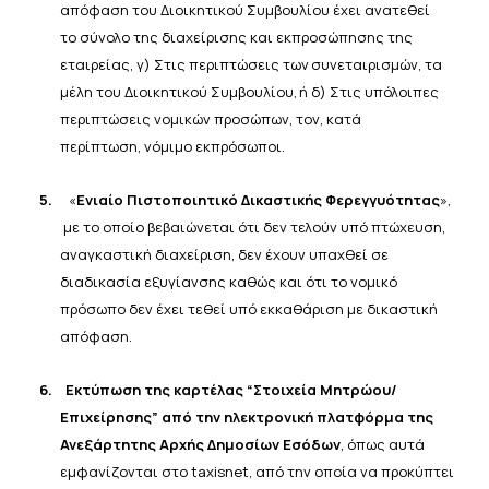
απόφαση του Διοικητικού Συμβουλίου έχει ανατεθεί
το
σύνολο
της
διαχείρισης
και εκπροσώπησης
της
εταιρείας, γ)
Στις
περιπτώσεις
των
συνεταιρισμών,
τα
μέλη
του
Διοικητικού
Συμβουλίου,
ή δ)
Στις
υπόλοιπες
περιπτώσεις
νομικών
προσώπων,
τον,
κατά
περίπτωση,
νόμιμο
εκπρόσωποι.
5.
«
Ενιαίο Πιστοποιητικό Δικαστικής Φερεγγυότητας
»,
με το οποίο βεβαιώνεται ότι δεν τελούν υπό πτώχευση,
αναγκαστική διαχείριση, δεν έχουν υπαχθεί σε
διαδικασία εξυγίανσης καθώς και ότι το νομικό
πρόσωπο δεν
έχει
τεθεί υπό εκκαθάριση
με δικαστική
απόφαση.
6.
Εκτύπωση της καρτέλας “Στοιχεία Μητρώου/
Επιχείρησης” από την ηλεκτρονική πλατφόρμα της
Ανεξάρτητης Αρχής Δημοσίων Εσόδων
, όπως αυτά
εμφανίζονται στο taxisnet, από την οποία να προκύπτει