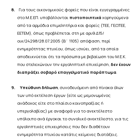
8.
Για τους οικονομικούς φορείς που είναι εγγεγραμμένες
στο Μ.Ε.ΕΠ. υποβάλλονται
πιστοποιητικά
χορηγούμενα
από τα αρμόδια επιμελητήρια και φορείς (ΤΕΕ, ΓΕΩΤΕΕ,
ΕΕΤΕΜ), όπως προβλέπεται στη με
αριθ.Δ15/
οικ/24298/28.07.2005 (Β΄ 1105) απόφαση, περί
ενημερότητας πτυχίου, όπως ισχύει, από τα οποία
αποδεικνύεται ότι τα πρόσωπα με βεβαίωση του Μ.Ε.Κ.
που στελεχώνουν την εργοληπτική επιχείρηση,
δεν
έχουν
διαπράξει σοβαρό επαγγελματικό
παράπτωμα
.
9.
Υπεύθυνη δήλωση
, συνοδευόμενη από πίνακα όλων
των υπό εκτέλεση έργων (είτε ως μεμονωμένος
ανάδοχος είτε στο πλαίσιο κοινοπραξίας ή
υπεργολαβίας) με αναφορά για το ανεκτέλεστο
υπόλοιπο ανά έργο
και το συνολικό ανεκτέλεστο, για τις
εργοληπτικές επιχειρήσεις που δεν διαθέτουν
ενημερότητα πτυχίου κατά
τις
κείμενες
διατάξεις.