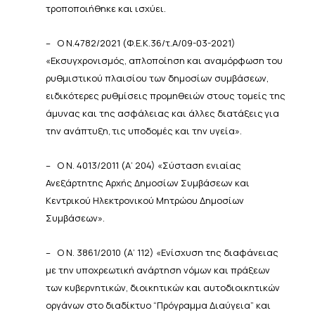
τροποποιήθηκε και ισχύει.
–
Ο Ν.4782/2021 (Φ.Ε.Κ.36/τ.Α/09-03-2021)
«Εκσυγχρονισμός, απλοποίηση και αναμόρφωση του
ρυθμιστικού
πλαισίου των δημοσίων συμβάσεων,
ειδικότερες ρυθμίσεις προμηθειών στους τομείς της
άμυνας και της
ασφάλειας
και
άλλες
διατάξεις
για
την
ανάπτυξη,
τις υποδομές
και την
υγεία».
–
Ο
Ν.
4013/2011
(Α’
204)
«Σύσταση
ενιαίας
Ανεξάρτητης
Αρχής
Δημοσίων
Συμβάσεων
και
Κεντρικού
Ηλεκτρονικού
Μητρώου
Δημοσίων
Συμβάσεων».
–
Ο Ν. 3861/2010 (Α’ 112) «Ενίσχυση της διαφάνειας
με την υποχρεωτική ανάρτηση νόμων και πράξεων
των
κυβερνητικών, διοικητικών και αυτοδιοικητικών
οργάνων στο διαδίκτυο “Πρόγραμμα Διαύγεια” και