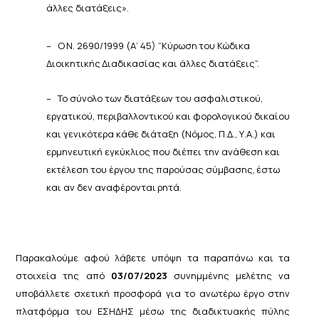
άλλες
διατάξεις».
–
Ο
Ν.
2690/1999
(Α’
45)
“Κύρωση
του
Κώδικα
Διοικητικής
Διαδικασίας
και
άλλες
διατάξεις”.
–
Το σύνολο των διατάξεων του ασφαλιστικού,
εργατικού, περιβαλλοντικού και φορολογικού δικαίου
και
γενικότερα κάθε διάταξη (Νόμος, Π.Δ., Υ.Α.) και
ερμηνευτική εγκύκλιος που διέπει την ανάθεση και
εκτέλεση
του
έργου της
παρούσας
σύμβασης,
έστω
και αν
δεν
αναφέρονται
ρητά.
Παρακαλούμε αφού λάβετε υπόψη τα παραπάνω και τα
στοιχεία της από
03/07/2023
συνημμένης μελέτης να
υποβάλλετε σχετική προσφορά για το ανωτέρω έργο στην
πλατφόρμα του ΕΣΗΔΗΣ μέσω της διαδικτυακής πύλης