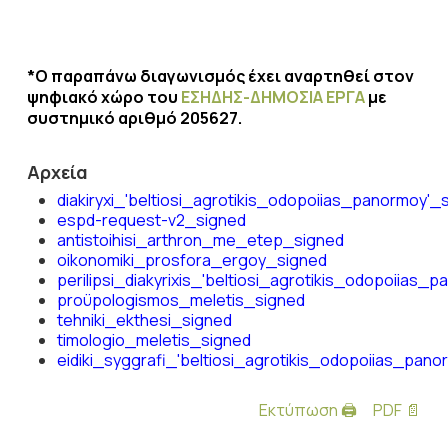
*Ο παραπάνω διαγωνισμός έχει αναρτηθεί στον
ψηφιακό χώρο του
ΕΣΗΔΗΣ-ΔΗΜΟΣΙΑ ΕΡΓΑ
με
συστημικό αριθμό 205627.
Αρχεία
diakiryxi_'beltiosi_agrotikis_odopoiias_panormoy'_
espd-request-v2_signed
antistoihisi_arthron_me_etep_signed
oikonomiki_prosfora_ergoy_signed
perilipsi_diakyrixis_'beltiosi_agrotikis_odopoiias_
proϋpologismos_meletis_signed
tehniki_ekthesi_signed
timologio_meletis_signed
eidiki_syggrafi_'beltiosi_agrotikis_odopoiias_pan
Εκτύπωση 🖨
PDF 📄