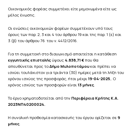
Οικονομικός φορέας συμμετέχει είτε μεμονωμένα είτε ως
μέλος ένωσης.
Οι ενώσεις
οικονομικών φορέων συμμετέχουν υπό τους
όρους των παρ. 2, 3 και 4 του άρθρου 19 και της παρ. 1 (ε) και
3 (β) του άρθρου 76 του ν. 4412/2016.
Για τη συμμετοχή στο διαγωνισμό απαιτείται η κατάθεση
εγγυητικής επιστολής
ύψους
4.838,71 €
που θα
απευθύνεται προς το
Δήμο
Μυλοποτάμου
και πρέπει να
ισχύει τουλάχιστον για τριάντα (30) ημέρες μετά τη λήξη του
χρόνου ισχύος της προσφοράς, ήτοι μέχρι
19-04-2025
,. Ο
χρόνος ισχύος των προσφορών είναι
13 μήνες
.
Το έργο χρηματοδοτείται από την
Περιφέρεια Κρήτης
Κ.Α.
2023ΝΠ40200024
.
Η συνολική προθεσμία κατασκευής του έργου ορίζεται σε
9
μήνες
.