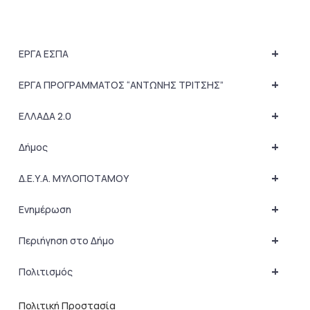
+
ΕΡΓΑ ΕΣΠΑ
+
ΕΡΓΑ ΠΡΟΓΡΑΜΜΑΤΟΣ “ΑΝΤΩΝΗΣ ΤΡΙΤΣΗΣ”
+
ΕΛΛΑΔΑ 2.0
+
Δήμος
+
Δ.Ε.Υ.Α. ΜΥΛΟΠΟΤΑΜΟΥ
+
Ενημέρωση
+
Περιήγηση στο Δήμο
+
Πολιτισμός
Πολιτική Προστασία