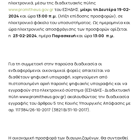
ηλεκτρονικά, μέσω της διαδικτυακής πύλης
www.promitheus.gov.gr
του ΕΣΗΔΗΣ,
μέχρι τη Δευτέρα 19-02-
2024
και ώρα
13:00 π.μ.
(λήξη επίδοσης προσφορών), σε
ηλεκτρονικό φάκελο του υποσυστήματος.
Ως ημερομηνία και
ώρα ηλεκτρονικής αποσφράγισης των προσφορών ορίζεται
η
23-02-2024
, ημέρα
Παρασκευή
και ώρα
13:00 π.μ.
Για τη συμμετοχή στην παρούσα διαδικασία οι
ενδιαφερόμενοι οικονομικοί φορείς απαιτείται να
διαθέτουν ψηφιακή υπογραφή, χορηγούμενη από
πιστοποιημένη αρχή παροχής ψηφιακής υπογραφής και να
εγγραφούν στο ηλεκτρονικό σύστημα (ΕΣΗΔΗΣ- Διαδικτυακή
πύλη www.promitheus.gov.gr) ακολουθώντας την διαδικασία
εγγραφής του άρθρου 5 της Κοινής Υπουργικής Απόφασης με
αρ. 117384/26-10-2017 (3821 Β/31-10-2017).
Η οικονομική προσφορά των διαγωνιζομένων, θα συνταχθεί