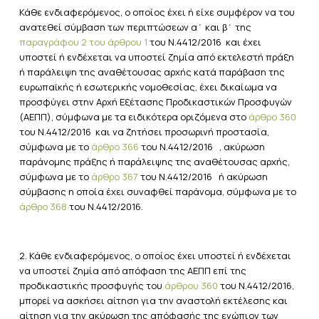
Κάθε ενδιαφερόμενος, ο οποίος έχει ή είχε συμφέρον να του
ανατεθεί σύμβαση των περιπτώσεων α΄ και β΄ της
παραγράφου 2 του άρθρου 1
του Ν.4412/2016 και έχει
υποστεί ή ενδέχεται να υποστεί ζημία από εκτελεστή πράξη
ή παράλειψη της αναθέτουσας αρχής κατά παράβαση της
ευρωπαϊκής ή εσωτερικής νομοθεσίας, έχει δικαίωμα να
προσφύγει στην Αρχή Εξέτασης Προδικαστικών Προσφυγών
(ΑΕΠΠ), σύμφωνα με τα ειδικότερα οριζόμενα στο
άρθρο 360
του Ν.4412/2016 και να ζητήσει προσωρινή προστασία,
σύμφωνα με το
άρθρο 366
του Ν.4412/2016 , ακύρωση
παράνομης πράξης ή παράλειψης της αναθέτουσας αρχής,
σύμφωνα με το
άρθρο 367
του Ν.4412/2016 ή ακύρωση
σύμβασης η οποία έχει συναφθεί παράνομα, σύμφωνα με το
άρθρο 368
του Ν.4412/2016.
2. Κάθε ενδιαφερόμενος, ο οποίος έχει υποστεί ή ενδέχεται
να υποστεί ζημία από απόφαση της ΑΕΠΠ επί της
προδικαστικής προσφυγής του
άρθρου 360
του Ν.4412/2016,
μπορεί να ασκήσει αίτηση για την αναστολή εκτέλεσης και
αίτηση για την ακύρωση της απόφασής της ενώπιον των