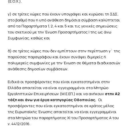
(Ε.Ο.Χ.),
γ) σε τρίτες χώρες που έχουν υπογράψει και κυρώσει τη ΣΔΣ,
στο βαθμό που η υπό ανάθεση δημόσια σύμβαση καλύπτεται
από τα Παραρτήματα 1, 2, 4 και 5 και τις γενικές σημειώσεις
του σχετικού με την Ένωση Προσαρτήματος I της ως άνω
Συμφωνίας, καθώς και
δ) σε τρίτες χώρες που δεν εμπίπτουν στην περίπτωση γ΄ της
παρούσας παραγράφου και έχουν συνάψει διμερείς ή
πολυμερείς συμφωνίες με την Ένωση σε θέματα διαδικασιών
ανάθεσης δημοσίων συμβάσεων.
Ειδικά οι προσφέροντες που είναι εγκατεστημένοι στην
Ελλάδα απαιτείται να είναι εγγεγραμμένοι στο Μητρώο
Εργοληπτικών Επιχειρήσεων (Μ.Ε.ΕΠ.) και να ανήκουν
στην Α2
τάξη και άνω για έργα κατηγορίας Οδοποιίας.
Οι
προσφέροντες που είναι εγκατεστημένοι σε κράτος μέλος
της Ευρωπαϊκής Ένωσης απαιτείται να είναι εγγεγραμμένοι
στα Μητρώα του παραρτήματος ΧΙ του Προσαρτήματος Α του
ν. 4412/2016.