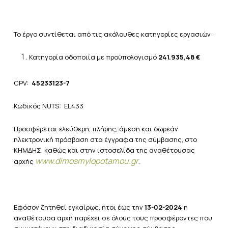
Το έργο συντίθεται από τις ακόλουθες κατηγορίες εργασιών:
Κατηγορία οδοποιία με προϋπολογισμό
241.935,48 €
CPV:
45233123-7
Κωδικός NUTS: EL433
Προσφέρεται ελεύθερη, πλήρης, άμεση και δωρεάν
ηλεκτρονική πρόσβαση στα έγγραφα της σύμβασης, στο
ΚΗΜΔΗΣ, καθώς και στην ιστοσελίδα της αναθέτουσας
www
.
dimosmylopotamou
.
gr
αρχής
.
Εφόσον ζητηθεί εγκαίρως, ήτοι έως την
13-02-2024
η
αναθέτουσα αρχή παρέχει σε όλους τους προσφέροντες που