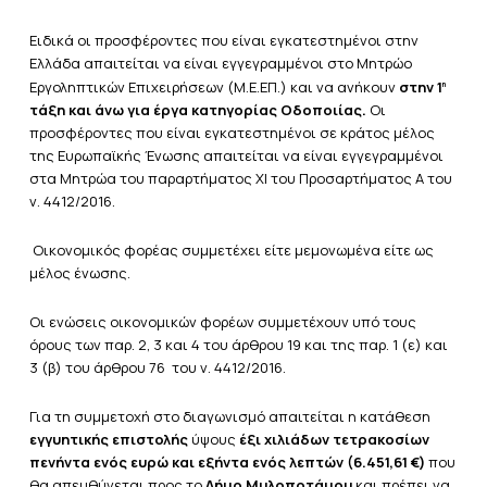
Ειδικά οι προσφέροντες που είναι εγκατεστημένοι στην
Ελλάδα απαιτείται να είναι εγγεγραμμένοι στο Μητρώο
Εργοληπτικών Επιχειρήσεων (Μ.Ε.ΕΠ.) και να ανήκουν
στην 1
η
τάξη και άνω για έργα κατηγορίας Οδοποιίας.
Οι
προσφέροντες που είναι εγκατεστημένοι σε κράτος μέλος
της Ευρωπαϊκής Ένωσης απαιτείται να είναι εγγεγραμμένοι
στα Μητρώα του παραρτήματος ΧΙ του Προσαρτήματος Α του
ν. 4412/2016.
Οικονομικός φορέας συμμετέχει είτε μεμονωμένα είτε ως
μέλος ένωσης.
Οι ενώσεις
οικονομικών φορέων συμμετέχουν υπό τους
όρους των παρ. 2, 3 και 4 του άρθρου 19 και της παρ. 1 (ε) και
3 (β) του άρθρου 76 του ν. 4412/2016.
Για τη συμμετοχή στο διαγωνισμό απαιτείται η κατάθεση
εγγυητικής επιστολής
ύψους
έξι χιλιάδων τετρακοσίων
πενήντα ενός ευρώ και εξήντα ενός λεπτών (6.451,61 €)
που
θα απευθύνεται προς το
Δήμο
Μυλοποτάμου
και πρέπει να