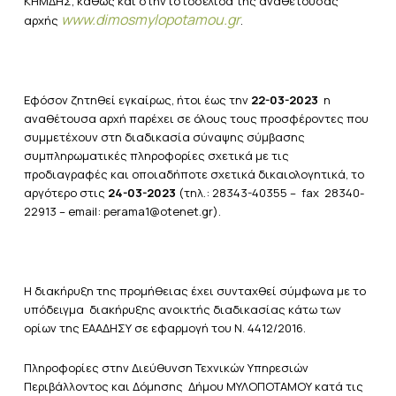
ΚΗΜΔΗΣ, καθώς και στην ιστοσελίδα της αναθέτουσας
www
.
dimosmylopotamou
.
gr
αρχής
.
Εφόσον ζητηθεί εγκαίρως, ήτοι έως την
22-03-2023
η
αναθέτουσα αρχή παρέχει σε όλους τους προσφέροντες που
συμμετέχουν στη διαδικασία σύναψης σύμβασης
συμπληρωματικές πληροφορίες σχετικά με τις
προδιαγραφές και οποιαδήποτε σχετικά δικαιολογητικά, το
αργότερο στις
24-03-2023
(τηλ.: 28343-40355 – fax 28340-
22913 – email: perama1@otenet.gr).
Η διακήρυξη της προμήθειας έχει συνταχθεί σύμφωνα με το
υπόδειγμα διακήρυξης ανοικτής διαδικασίας κάτω των
ορίων της ΕΑΑΔΗΣΥ σε εφαρμογή του Ν. 4412/2016.
Πληροφορίες στην Διεύθυνση Τεχνικών Υπηρεσιών
Περιβάλλοντος και Δόμησης Δήμου ΜΥΛΟΠΟΤΑΜΟΥ κατά τις