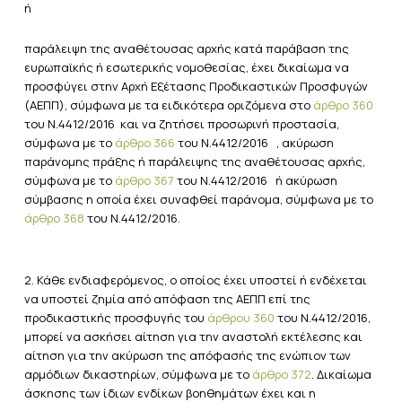
ή
παράλειψη της αναθέτουσας αρχής κατά παράβαση της
ευρωπαϊκής ή εσωτερικής νομοθεσίας, έχει δικαίωμα να
προσφύγει στην Αρχή Εξέτασης Προδικαστικών Προσφυγών
(ΑΕΠΠ), σύμφωνα με τα ειδικότερα οριζόμενα στο
άρθρο 360
του Ν.4412/2016 και να ζητήσει προσωρινή προστασία,
σύμφωνα με το
άρθρο 366
του Ν.4412/2016 , ακύρωση
παράνομης πράξης ή παράλειψης της αναθέτουσας αρχής,
σύμφωνα με το
άρθρο 367
του Ν.4412/2016 ή ακύρωση
σύμβασης η οποία έχει συναφθεί παράνομα, σύμφωνα με το
άρθρο 368
του Ν.4412/2016.
2. Κάθε ενδιαφερόμενος, ο οποίος έχει υποστεί ή ενδέχεται
να υποστεί ζημία από απόφαση της ΑΕΠΠ επί της
προδικαστικής προσφυγής του
άρθρου 360
του Ν.4412/2016,
μπορεί να ασκήσει αίτηση για την αναστολή εκτέλεσης και
αίτηση για την ακύρωση της απόφασής της ενώπιον των
αρμόδιων δικαστηρίων, σύμφωνα με το
άρθρο 372
. Δικαίωμα
άσκησης των ίδιων ενδίκων βοηθημάτων έχει και η