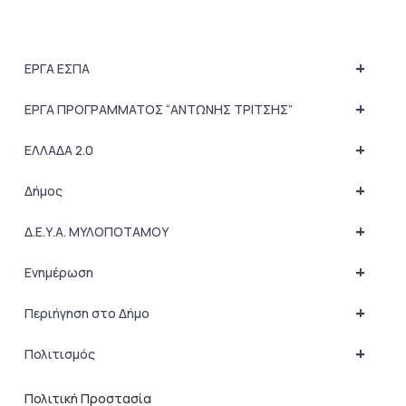
+
ΕΡΓΑ ΕΣΠΑ
+
ΕΡΓΑ ΠΡΟΓΡΑΜΜΑΤΟΣ “ΑΝΤΩΝΗΣ ΤΡΙΤΣΗΣ”
+
ΕΛΛΑΔΑ 2.0
+
Δήμος
+
Δ.Ε.Υ.Α. ΜΥΛΟΠΟΤΑΜΟΥ
+
Ενημέρωση
+
Περιήγηση στο Δήμο
+
Πολιτισμός
Πολιτική Προστασία