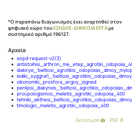
*Ο παραπάνω διαγωνισμός έχει αναρτηθεί στον
ψηφιακό χώρο του
ΕΣΗΔΗΣ-ΔΗΜΟΣΙΑ ΕΡΓΑ
με
συστημικό αριθμό 196127.
Αρχεία
espd-request-v2(3)
antistoihisi_arthron_me_etep_agrotiki_odopoiia_4
diakiryxi_'beltiosi_agrotikis_odopoiias_dimoy_mylo
eidiki_syggrafi_'beltiosi_agrotikis_odopoiias_dim
oikonomiki_prosfora_ergoy_signed
perilipsi_diakyrixis_'beltiosi_agrotikis_odopoiias_
proϋpologismos_meletis_agrotiki_odopoiia_400
tehniki_ekthesi_beltiosi_agrotikis_odopoiias_di
timologio_meletis_agrotiki_odopoiia_400
Εκτύπωση 🖨
PDF 📄