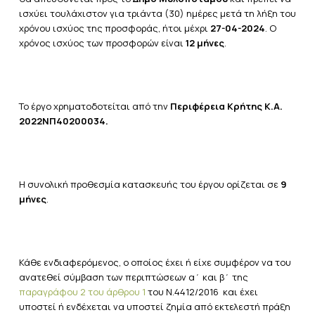
ισχύει τουλάχιστον για τριάντα (30) ημέρες μετά τη λήξη του
χρόνου ισχύος της προσφοράς, ήτοι μέχρι
27-04-2024
. Ο
χρόνος ισχύος των προσφορών είναι
12 μήνες
.
Το έργο χρηματοδοτείται από την
Περιφέρεια Κρήτης
Κ.Α.
2022ΝΠ40200034
.
Η συνολική προθεσμία κατασκευής του έργου ορίζεται σε
9
μήνες
.
Κάθε ενδιαφερόμενος, ο οποίος έχει ή είχε συμφέρον να του
ανατεθεί σύμβαση των περιπτώσεων α΄ και β΄ της
παραγράφου 2 του άρθρου 1
του Ν.4412/2016 και έχει
υποστεί ή ενδέχεται να υποστεί ζημία από εκτελεστή πράξη