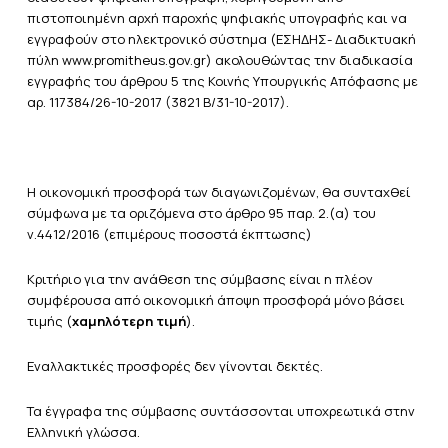
πιστοποιημένη αρχή παροχής ψηφιακής υπογραφής και να
εγγραφούν στο ηλεκτρονικό σύστημα (ΕΣΗΔΗΣ- Διαδικτυακή
πύλη www.promitheus.gov.gr) ακολουθώντας την διαδικασία
εγγραφής του άρθρου 5 της Κοινής Υπουργικής Απόφασης με
αρ. 117384/26-10-2017 (3821 Β/31-10-2017).
Η οικονομική προσφορά των διαγωνιζομένων, θα συνταχθεί
σύμφωνα με τα οριζόμενα στο άρθρο 95 παρ. 2.(α) του
ν.4412/2016 (επιμέρους ποσοστά έκπτωσης)
Κριτήριο για την ανάθεση της σύμβασης είναι η πλέον
συμφέρουσα από οικονομική άποψη προσφορά μόνο βάσει
τιμής (
χαμηλότερη τιμή
).
Εναλλακτικές προσφορές δεν γίνονται δεκτές.
Τα έγγραφα της σύμβασης συντάσσονται υποχρεωτικά στην
Ελληνική γλώσσα.