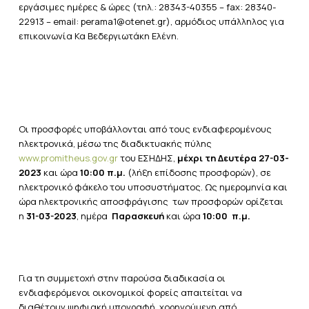
εργάσιμες ημέρες & ώρες (τηλ.: 28343-40355 – fax: 28340-
22913 – email: perama1@otenet.gr), αρμόδιος υπάλληλος για
επικοινωνία Κα Βεδεργιωτάκη Ελένη.
Οι προσφορές υποβάλλονται από τους ενδιαφερομένους
ηλεκτρονικά, μέσω της διαδικτυακής πύλης
www.promitheus.gov.gr
του ΕΣΗΔΗΣ,
μέχρι τη Δευτέρα 27-03-
2023
και ώρα
10:00 π.μ.
(λήξη επίδοσης προσφορών), σε
ηλεκτρονικό φάκελο του υποσυστήματος.
Ως ημερομηνία και
ώρα ηλεκτρονικής αποσφράγισης των προσφορών ορίζεται
η
31-03-2023
, ημέρα
Παρασκευή
και ώρα
10:00 π.μ.
Για τη συμμετοχή στην παρούσα διαδικασία οι
ενδιαφερόμενοι οικονομικοί φορείς απαιτείται να
διαθέτουν ψηφιακή υπογραφή, χορηγούμενη από