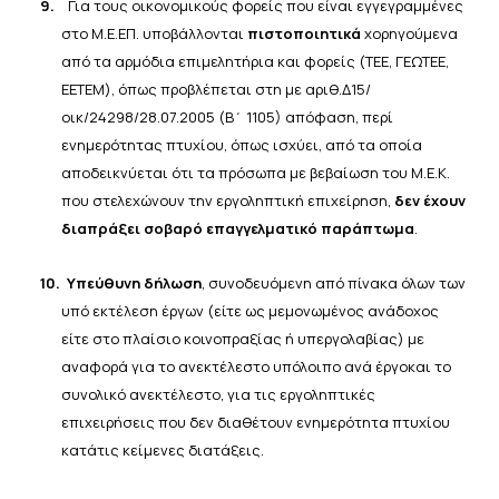
9.
Για τους οικονομικούς φορείς που είναι εγγεγραμμένες
στο Μ.Ε.ΕΠ. υποβάλλονται
πιστοποιητικά
χορηγούμενα
από τα αρμόδια επιμελητήρια και φορείς (ΤΕΕ, ΓΕΩΤΕΕ,
ΕΕΤΕΜ), όπως προβλέπεται στη με
αριθ.Δ15/
οικ/24298/28.07.2005 (Β΄ 1105) απόφαση, περί
ενημερότητας πτυχίου, όπως ισχύει, από τα οποία
αποδεικνύεται ότι τα πρόσωπα με βεβαίωση του Μ.Ε.Κ.
που στελεχώνουν την εργοληπτική επιχείρηση,
δεν
έχουν
διαπράξει σοβαρό επαγγελματικό
παράπτωμα
.
10.
Υπεύθυνη δήλωση
, συνοδευόμενη από πίνακα όλων των
υπό εκτέλεση έργων (είτε ως μεμονωμένος
ανάδοχος
είτε στο πλαίσιο κοινοπραξίας ή υπεργολαβίας) με
αναφορά για το ανεκτέλεστο υπόλοιπο ανά έργο
και το
συνολικό ανεκτέλεστο, για τις εργοληπτικές
επιχειρήσεις που δεν διαθέτουν ενημερότητα πτυχίου
κατά
τις
κείμενες
διατάξεις.