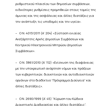
ρυθμιστικού
πλαισίου των δημοσίων συμβάσεων,
ειδικότερες ρυθμίσεις προμηθειών στους τομείς της
άμυνας και της
ασφάλειας
και
άλλες
διατάξεις
για
την
ανάπτυξη,
τις υποδομές
και την
υγεία».
–
Ο
Ν.
4013/2011
(Α’
204)
«Σύσταση
ενιαίας
Ανεξάρτητης
Αρχής
Δημοσίων
Συμβάσεων
και
Κεντρικού
Ηλεκτρονικού
Μητρώου
Δημοσίων
Συμβάσεων».
–
Ο Ν. 3861/2010 (Α’ 112) «Ενίσχυση της διαφάνειας
με την υποχρεωτική ανάρτηση νόμων και πράξεων
των
κυβερνητικών, διοικητικών και αυτοδιοικητικών
οργάνων στο διαδίκτυο “Πρόγραμμα Διαύγεια” και
άλλες
διατάξεις».
–
Ο
Ν.
2690/1999
(Α’
45)
“Κύρωση
του
Κώδικα
Διοικητικής
Διαδικασίας
και
άλλες
διατάξεις”.