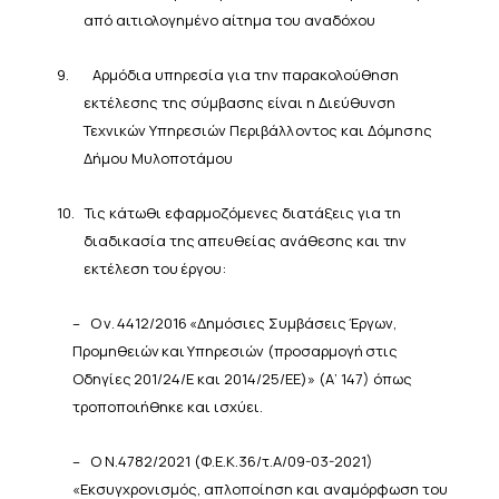
από αιτιολογημένο αίτημα
του
αναδόχου
9.
Αρμόδια υπηρεσία για την παρακολούθηση
εκτέλεσης της σύμβασης είναι η
Διεύθυνση
Τεχνικών
Υπηρεσιών
Περιβάλλοντος και Δόμησης
Δήμου
Μυλοποτάμου
10.
Τις κάτωθι εφαρμοζόμενες διατάξεις για
τη
διαδικασία
της
απευθείας
ανάθεσης
και
την
εκτέλεση
του
έργου:
–
Ο
ν.
4412/2016
«Δημόσιες
Συμβάσεις
Έργων,
Προμηθειών
και
Υπηρεσιών
(προσαρμογή
στις
Οδηγίες
201/24/Ε
και
2014/25/ΕΕ)»
(Α’
147) όπως
τροποποιήθηκε και ισχύει.
–
Ο Ν.4782/2021 (Φ.Ε.Κ.36/τ.Α/09-03-2021)
«Εκσυγχρονισμός, απλοποίηση και αναμόρφωση του