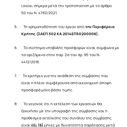
ισχύει σήμερα μετά την
τροποποίηση
με
το
άρθρο
50 του
Ν. 4782/2021.
5.
Τη χρηματοδότηση του έργου από
την Περιφέρεια
Κρήτης (ΣΑΕΠ 502 ΚΑ 2014ΕΠ50200006).
6.
Το σύστημα υποβολής προσφορών είναι σύμφωνα με
τα οριζόμενα στην παρ. 2α του άρ. 95 του Ν.
4412/2016.
7.
Το κριτήριο
για
την
ανάθεση
της
σύμβασης
που
είναι
η
πλέον
συμφέρουσα
από
οικονομική
άποψη
προσφορά
μόνο
βάσει
τιμής.
8.
Το γεγονός ότι η εκτέλεση των εργασιών θα
ξεκινήσει με την υπογραφή της σύμβασης και η
προθεσμία εκτέλεσης του
συνόλου της σύμβασης
είναι
έξι (6)
μήνες με δυνατότητα παράτασης μετά