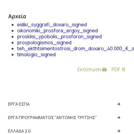
Αρχεία
eidiki_syggrafi_doxaro_signed
oikonomiki_prosfora_ergoy_signed
prosklisi_ypobolis_prosforon_signed
proypologismos_signed
teh_ekthtsimentostrosi_drom_doxaro_40.000_€_s
timologio_signed
Εκτύπωση 🖨
PDF 📄
+
ΕΡΓΑ ΕΣΠΑ
+
ΕΡΓΑ ΠΡΟΓΡΑΜΜΑΤΟΣ “ΑΝΤΩΝΗΣ ΤΡΙΤΣΗΣ”
+
ΕΛΛΑΔΑ 2.0