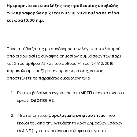
Ημερομηνία και ώρα λήξης της προθεσμίας υποβολής
των προσφορών ορίζεται η 03-10-2022 ημέρα Δευτέρα
και ώρα 10.00 π.μ.
Προς απόδειξη της μη συνδρομής των λόγων αποκλεισμού
από διαδικασίες σύναψης δημοσίων συμβάσεων των παρ.1
και 2 του άρθρου 73 και του άρθρου 74 του Ν.4412/2016,
παρακαλούμε, μαζί με την προσφορά σας, να μας
αποστείλετε τα παρακάτω δικαιολογητικά:
1.
Εν
ισχύ
βεβαίωση
εγγραφής
στο
ΜΕΕΠ
στην
κατηγορία
έργων:
ΟΔΟΠΟΙΙΑΣ
.
2.
Πιστοποιητικό
φορολογικής ενημερότητας
, που
εκδίδεται από την Ανεξάρτητη Αρχή Δημοσίων Εσόδων
(Α.Α.Δ.Ε.), για τον οικονομικό φορέα και για τις