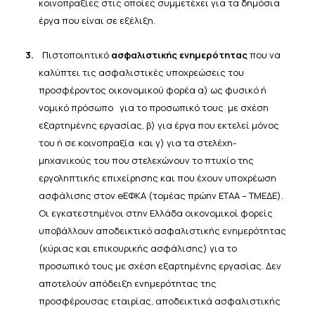
κοινοπραξίες στις οποίες συμμετέχει για τα δημόσια
έργα που είναι σε εξέλιξη.
3.
Πιστοποιητικό
ασφαλιστικής ενημερότητας
που να
καλύπτει τις ασφαλιστικές υποχρεώσεις του
προσφέροντος οικονομικού φορέα α) ως φυσικό ή
νομικό πρόσωπο για το προσωπικό τους με σχέση
εξαρτημένης εργασίας, β) για έργα που εκτελεί μόνος
του ή σε κοινοπραξία και γ) για τα στελέχη-
μηχανικούς του που στελεχώνουν το πτυχίο της
εργοληπτικής επιχείρησης και που έχουν υποχρέωση
ασφάλισης στον eΕΦΚΑ (τομέας πρώην ΕΤΑΑ –
ΤΜΕΔΕ).
Οι εγκατεστημένοι στην Ελλάδα οικονομικοί φορείς
υποβάλλουν αποδεικτικό ασφαλιστικής ενημερότητας
(κύριας και επικουρικής ασφάλισης) για το
προσωπικό τους με σχέση εξαρτημένης
εργασίας. Δεν
αποτελούν
απόδειξη ενημερότητας της
προσφέρουσας εταιρίας, αποδεικτικά
ασφαλιστικής