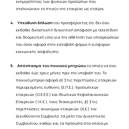
ενημερότητας των φυσικών
προσώπων
που
στελεχώνουν το πτυχίο
της
εταιρίας
ως
εταίροι.
4.
Υπεύθυνη
δήλωση
του
προσφέροντος
ότι
δεν
έχει
εκδοθεί
δικαστική
ή
διοικητική
απόφαση
με
τελεσίδικη
και
δεσμευτική ισχύ για την αθέτηση των υποχρεώσεών
του όσον αφορά στην καταβολή φόρων ή εισφορών
κοινωνικής
ασφάλισης.
5.
Απόσπασμα του ποινικού μητρώου
το οποίο να έχει
εκδοθεί έως τρεις μήνες πριν την υποβολή του. Το
ποινικό μητρώο αφορά:
α) Στις περιπτώσεις εταιρειών
περιορισμένης ευθύνης (Ε.Π.Ε.), προσωπικών
εταιρειών (Ο.Ε.Ε.Ε.) και Ιδιωτικών
Κεφαλαιουχικών
Εταιρειών
(
Ι.Κ.Ε
),
τους
διαχειριστές, β)
Στις
περιπτώσεις
ανωνύμων
εταιρειών
(Α.Ε.)
τον
Διευθύνοντα
Σύμβουλο,
τα
μέλη
του
Διοικητικού
Συμβουλίου, καθώς και τα πρόσωπα στα οποία με