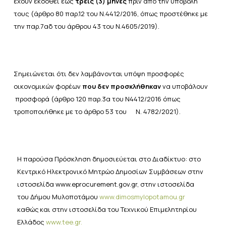
έχουν εκδοθεί έως
τρεις (3) μήνες
πριν από την υποβολή
τους (
άρθρο 80 παρ.12 του
Ν.4412/2016
, όπως προστέθηκε με
την
παρ.7αδ του άρθρου 43 του Ν.4605/2019
).
Σημειώνεται ότι δεν λαμβάνονται υπόψη προσφορές
οικονομικών φορέων
που δεν προσκλήθηκαν
να υποβάλουν
προσφορά (άρθρο 120 παρ.3α του Ν4412/2016 όπως
τροποποιήθηκε με το άρθρο 53 του Ν. 4782/2021).
Η παρούσα Πρόσκληση δημοσιεύεται στο Διαδίκτυο: στο
Κεντρικό Ηλεκτρονικό Μητρώο Δημοσίων
Συμβάσεων στην
ιστοσελίδα
www.eprocurement.gov.gr,
στην ιστοσελίδα
του Δήμου Μυλοποτάμου
www.
dimosmylopotamou
.gr
καθώς
και
στην ιστοσελίδα
του
Τεχνικού
Επιμελητηρίου
Ελλάδος
www.tee.gr
.