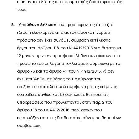
η μη
αναστολή της
επιχειρηματικής
δραστηριότητάς
τους.
8.
Υπεύθυνη δήλωση
του προσφέροντος ότι : α) ο
ίδιος ή ελεγχόμενο από αυτόν φυσικό ή νομικό
πρόσωπο δεν έχει συνάψει σύμβαση εκτέλεσης
έργου του άρθρου 118 του Ν. 4412/2016 για διάστημα
12 μηνών πριν την προσφορά, β) δεν συντρέχουν στο
πρόσωπό του οι λόγοι αποκλεισμού, σύμφωνα με το
άρθρο 73 και το άρθρο 74 του Ν. 4412/2016, γ) δεν
έχει επιβληθεί σε βάρος του η κύρωση του
οριζόντιου αποκλεισμού σύμφωνα με τις κείμενες
διατάξεις καθώς και δ) δεν έχει αθετήσει τις
υποχρεώσεις που προβλέπονται στην παρ. 2 του
άρθρου 18 του ν. 4412/2016, περί αρχών που
εφαρμόζονται στις διαδικασίες σύναψης δημοσίων
συμβάσεων.