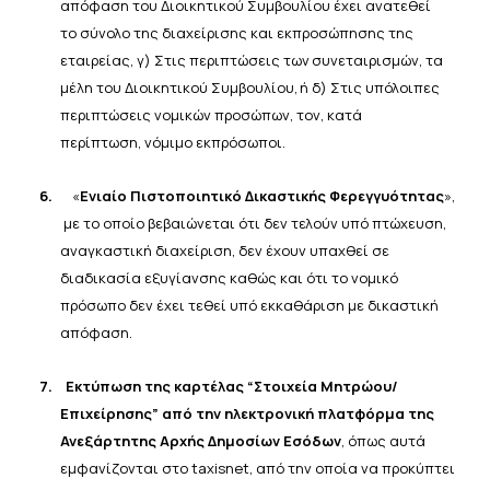
απόφαση του Διοικητικού Συμβουλίου έχει ανατεθεί
το
σύνολο
της
διαχείρισης
και εκπροσώπησης
της
εταιρείας, γ)
Στις
περιπτώσεις
των
συνεταιρισμών,
τα
μέλη
του
Διοικητικού
Συμβουλίου,
ή δ)
Στις
υπόλοιπες
περιπτώσεις
νομικών
προσώπων,
τον,
κατά
περίπτωση,
νόμιμο
εκπρόσωποι.
6.
«
Ενιαίο Πιστοποιητικό Δικαστικής Φερεγγυότητας
»,
με το οποίο βεβαιώνεται ότι δεν τελούν υπό πτώχευση,
αναγκαστική διαχείριση, δεν έχουν υπαχθεί σε
διαδικασία εξυγίανσης καθώς και ότι το νομικό
πρόσωπο δεν
έχει
τεθεί υπό εκκαθάριση
με δικαστική
απόφαση.
7.
Εκτύπωση της καρτέλας “Στοιχεία Μητρώου/
Επιχείρησης” από την ηλεκτρονική πλατφόρμα της
Ανεξάρτητης Αρχής Δημοσίων Εσόδων
, όπως αυτά
εμφανίζονται στο taxisnet, από την οποία να προκύπτει