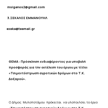
msiganos2@gmail.com
3.
ΞΕΚΑΛΟΣ ΕΜΜΑΝΟΥΗΛ
exeka@teemail.gr
ΘΕΜΑ
:
Πρόσκληση
ενδιαφέροντος
για
υποβολή
προσφοράς
για
την
εκτέλεση
του
έργου
με
τίτλο:
«Τσιμεντόστρωση αγροτικών δρόμων στο Τ.Κ.
Δοξαρού».
Ο Δήμος
Μυλοποτάμου
πρόκειται
να
υλοποιήσει
το
έργο