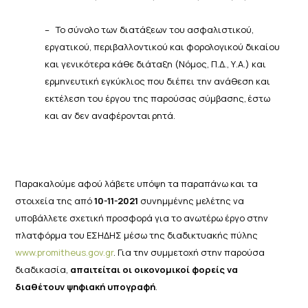
–
Το σύνολο των διατάξεων του ασφαλιστικού,
εργατικού, περιβαλλοντικού και φορολογικού δικαίου
και
γενικότερα κάθε διάταξη (Νόμος, Π.Δ., Υ.Α.) και
ερμηνευτική εγκύκλιος που διέπει την ανάθεση και
εκτέλεση
του
έργου της
παρούσας
σύμβασης,
έστω
και αν
δεν
αναφέρονται
ρητά.
Παρακαλούμε αφού λάβετε υπόψη τα παραπάνω και τα
στοιχεία της από
10-11-2021
συνημμένης μελέτης να
υποβάλλετε σχετική προσφορά για το ανωτέρω έργο στην
πλατφόρμα του ΕΣΗΔΗΣ μέσω της διαδικτυακής πύλης
www.promitheus.gov.gr
. Για την συμμετοχή στην παρούσα
διαδικασία,
απαιτείται οι οικονομικοί φορείς να
διαθέτουν ψηφιακή υπογραφή
.