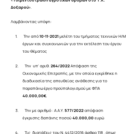
«
Τσιμεντόστρωση αγροτικών δρόμων στο Τ.Κ.
Δοξαρού
».
Λαμβάνοντας υπόψη:
1.
Την
από
10-11-2021
μελέτη
του
τμήματος
τεχνικών Η/Μ
έργων και συγκοινωνιών για την εκτέλεση του έργου
του θέματος
2.
Την υπ’ αριθ.
264/2022
Απόφαση της
Οικονομικής Επιτροπής, με την οποία εγκρίθηκε η
διαδικασία
της
απευθείας
ανάθεσης
για
το
παραπάνω
έργο
προϋπολογισμού με
ΦΠΑ
40.000,00€.
3.
Την με αριθμό : Α.Α.Υ.
577/2022
απόφαση
έγκρισης δαπάνης ποσού
40.000,00
ευρώ
4.
Τις διατάξεις του Ν. 4412/2016 άρθρο 118 , όπως