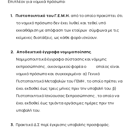
Επιπλέον για νομικά πρόσωπα:
1.
Πιστοποιητικό του Γ.Ε.Μ.Η.
από το οποίο προκύπτει ότι
το νομικό πρόσωπο δεν έχει λυθεί και τεθεί υπό
εκκαθάριση
με
απόφαση
των
εταίρων
σύμφωνα
με
τις
κείμενες
διατάξεις,
ως
κάθε
φορά
ισχύουν.
2.
Αποδεικτικά έγγραφα νομιμοποίησης
.
Νομιμοποιητικά
έγγραφα
σύστασης
και
νόμιμης
εκπροσώπησης
,
οικονομικού
φορέα
ο
οποίος είναι
νομικό
πρόσωπο
και συγκεκριμένα: α) Γενικό
Πιστοποιητικό Μεταβολών του ΓΕΜΗ , το οποίο πρέπει να
έχει εκδοθεί έως τρεις μήνες πριν την
υποβολή
του. β)
Πιστοποιητικό Ισχύουσας Εκπροσώπησης , το οποίο να
έχει εκδοθεί έως τριάντα εργάσιμες ημέρες πριν την
υποβολή
του.
3.
Πρακτικό
Δ.Σ
περί
έγκρισης
υποβολής
προσφοράς.