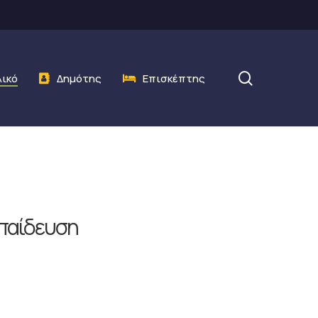
search
λικό
Δημότης
Επισκέπτης
κπαίδευση