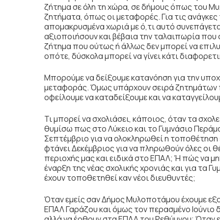
ζήτημα σε όλη τη χώρα, σε δήμους όπως του Μ
ζητήματα, όπως οι μεταφορές. Για τις ανάγκες
απομακρυσμένα χωριά με ό,τι αυτό συνεπάγεται
αξιοποιήσουν και βέβαια την ταλαιπωρία που σ
ζήτημα που ούτως ή άλλως δεν μπορεί να επιλυθ
οπότε, δύσκολα μπορεί να γίνει κάτι διαφορετ
Μπορούμε να δείξουμε κατανόηση για την υπο
μεταφοράς. Όμως υπάρχουν σειρά ζητημάτων πο
οφείλουμε να καταδείξουμε και να καταγγείλου
Τι μπορεί να σχολιάσει, κάποιος, όταν τα σχολ
θυμίσω πως στο Λύκειο και το Γυμνάσιο Περά
Σεπτέμβριο για να ολοκληρωθεί η τοποθέτηση 
φτάνει Δεκέμβριος για να πληρωθούν όλες οι θ
περιοχής μας και ειδικά στο ΕΠΑΛ; Ή πώς να μη
έναρξη της νέας σχολικής χρονιάς και για τα Γ
έχουν τοποθετηθεί καν νέοι διευθυντές;
Όταν εμείς σαν Δήμος Μυλοποτάμου έχουμε εξο
ΕΠΑΛ Γαράζου και όμως τον περασμένο Ιούνιο 
αλλά να έρθουν στα ΕΠΑΛ του Ρεθύμνου; Όταν ε