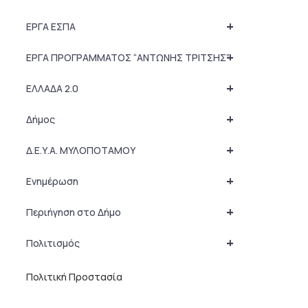
+
ΕΡΓΑ ΕΣΠΑ
+
ΕΡΓΑ ΠΡΟΓΡΑΜΜΑΤΟΣ “ΑΝΤΩΝΗΣ ΤΡΙΤΣΗΣ”
+
ΕΛΛΑΔΑ 2.0
+
Δήμος
+
Δ.Ε.Υ.Α. ΜΥΛΟΠΟΤΑΜΟΥ
+
Ενημέρωση
+
Περιήγηση στο Δήμο
+
Πολιτισμός
Πολιτική Προστασία