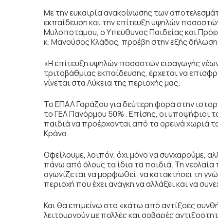
Με την ευκαιρία ανακοίνωσης των αποτελεσμά
εκπαίδευση και την επίτευξη υψηλών ποσοστών
Μυλοποτάμου, ο Υπεύθυνος Παιδείας και Πρό
κ. Μανούσος Κλάδος, προέβη στην εξής δήλωση
«Η επίτευξη υψηλών ποσοστών εισαγωγής νέων
τριτοβάθμιας εκπαίδευσης, έρχεται να επισφρα
γίνεται στα Λύκεια της περιοχής μας.
Το ΕΠΑΛ Γαράζου για δεύτερη φορά στην ιστορ
το ΓΕΛ Πανόρμου 50% . Επίσης, οι υποψήφιοι τ
παιδιά να προέρχονται από τα ορεινά χωριά τ
Κράνα.
Οφείλουμε, λοιπόν, όχι μόνο να συγχαρούμε, αλ
πάνω από όλους τα ίδια τα παιδιά. Τη νεολαί
αγωνίζεται να μορφωθεί, να κατακτήσει τη γνώ
περιοχή που έχει ανάγκη να αλλάξει και να συν
Και θα επιμείνω στο «κάτω από αντίξοες συνθή
λειτουργούν με πολλές και σοβαρές αντιξοότη