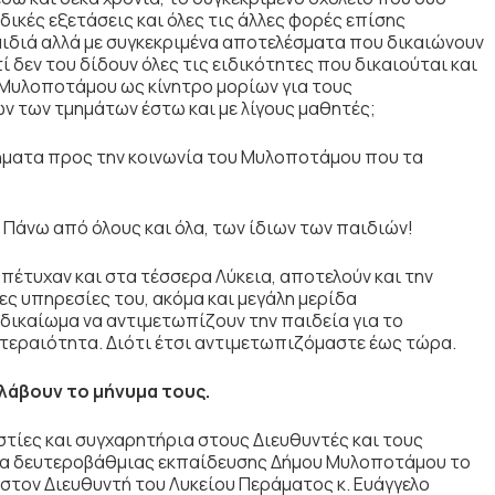
δικές εξετάσεις και όλες τις άλλες φορές επίσης
αιδιά αλλά με συγκεκριμένα αποτελέσματα που δικαιώνουν
ί δεν του δίδουν όλες τις ειδικότητες που δικαιούται και
 Μυλοποτάμου ως κίνητρο μορίων για τους
λων των τμημάτων έστω και με λίγους μαθητές;
λήματα προς την κοινωνία του Μυλοποτάμου που τα
! Πάνω από όλους και όλα, των ίδιων των παιδιών!
 πέτυχαν και στα τέσσερα Λύκεια, αποτελούν και την
ες υπηρεσίες του, ακόμα και μεγάλη μερίδα
δικαίωμα να αντιμετωπίζουν την παιδεία για το
τεραιότητα. Διότι έτσι αντιμετωπιζόμαστε έως τώρα.
 λάβουν το μήνυμα τους.
στίες και συγχαρητήρια στους Διευθυντές και τους
ία δευτεροβάθμιας εκπαίδευσης Δήμου Μυλοποτάμου το
στον Διευθυντή του Λυκείου Περάματος κ. Ευάγγελο