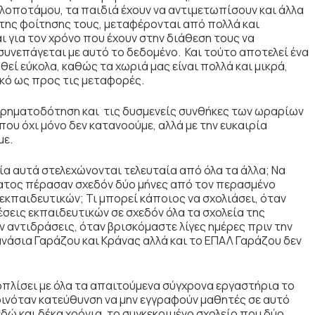
υλοποτάμου, τα παιδιά έχουν να αντιμετωπίσουν και άλλα
 της φοίτησης τους, μεταφέρονται από πολλά και
 για τον χρόνο που έχουν στην διάθεση τους να
υνεπάγεται με αυτό το δεδομένο. Και τούτο αποτελεί ένα
εί εύκολα, καθώς τα χωριά μας είναι πολλά και μικρά,
ικό ως προς τις μεταφορές.
χρηματοδότηση και τις δυσμενείς συνθήκες των ωραρίων
υ όχι μόνο δεν κατανοούμε, αλλά με την ευκαιρία
με.
εία αυτά στελεχώνονται τελευταία από όλα τα άλλα; Να
ματος πέρασαν σχεδόν δύο μήνες από τον περασμένο
εκπαιδευτικών; Τι μπορεί κάποιος να σχολιάσει, όταν
έσεις εκπαιδευτικών σε σχεδόν όλα τα σχολεία της
ν αντιδράσεις, όταν βρισκόμαστε λίγες ημέρες πριν την
υμνάσια Γαράζου και Κράνας αλλά και το ΕΠΑΛ Γαράζου δεν
πλίσει με όλα τα απαιτούμενα σύγχρονα εργαστήρια το
δινόταν κατεύθυνση να μην εγγραφούν μαθητές σε αυτό
δώ και δέκα χρόνια, το συγκεκριμένο σχολείο που δύο