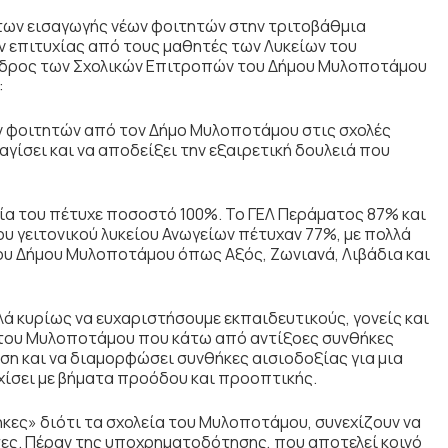
των εισαγωγής νέων φοιτητών στην τριτοβάθμια
 επιτυχίας από τους μαθητές των Λυκείων του
εδρος των Σχολικών Επιτροπών του Δήμου Μυλοποτάμου
:
 φοιτητών από τον Δήμο Μυλοποτάμου στις σχολές
γίσει και να αποδείξει την εξαιρετική δουλειά που
ία του πέτυχε ποσοστό 100%. Το ΓΕΛ Περάματος 87% και
ου γειτονικού λυκείου Ανωγείων πέτυχαν 77%, με πολλά
ου Δήμου Μυλοποτάμου όπως Αξός, Ζωνιανά, Λιβάδια και
λά κυρίως να ευχαριστήσουμε εκπαιδευτικούς, γονείς και
α του Μυλοποτάμου που κάτω από αντίξοες συνθήκες
ση και να διαμορφώσει συνθήκες αισιοδοξίας για μια
εχίσει με βήματα προόδου και προοπτικής.
κες» διότι τα σχολεία του Μυλοποτάμου, συνεχίζουν να
τες. Πέραν της υποχρηματοδότησης, που αποτελεί κοινό