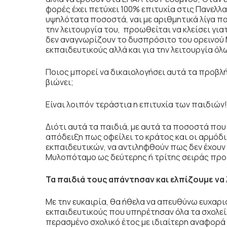
φορές έχει πετύχει 100% επιτυχία στις Πανελλα
υψηλότατα ποσοστά, ναι με αριθμητικά λίγα π
την λειτουργία του, προωθείται να κλείσει γιατ
δεν αναγνωρίζουν το δυσπρόσιτο του ορεινού
εκπαιδευτικούς αλλά και για την λειτουργία ό
Ποιος μπορεί να δικαιολογήσει αυτά τα προβ
βιώνει;
Είναι λοιπόν τεράστια η επιτυχία των παιδιών
Διότι αυτά τα παιδιά, με αυτά τα ποσοστά που
απόδειξη πως οφείλει το κράτος και οι αρμόδι
εκπαιδευτικών, να αντιληφθούν πως δεν έχουν 
Μυλοπόταμο ως δεύτερης ή τρίτης σειράς προ
Τα παιδιά τους απάντησαν και ελπίζουμε να
Με την ευκαιρία, θα ήθελα να απευθύνω ευχαρι
εκπαιδευτικούς που υπηρέτησαν όλα τα σχολε
περασμένο σχολικό έτος με ιδιαίτερη αναφορά 