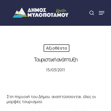
Skip
to
Menu
search
main
Close
content
Menu
Αξιοθέατα
Τουριστική ανάπτυξη
15/03/2011
Στη περιοχή του Δήμου αναπτύσσονται όλες οι
μορφές τουρισμού.