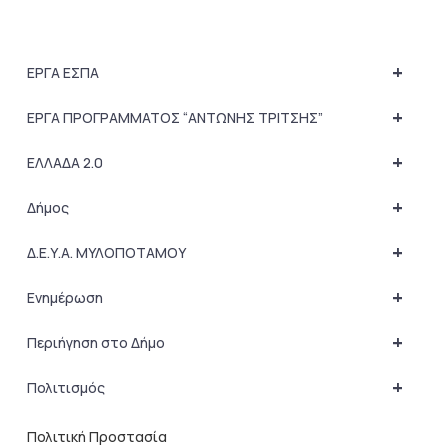
+
ΕΡΓΑ ΕΣΠΑ
+
ΕΡΓΑ ΠΡΟΓΡΑΜΜΑΤΟΣ “ΑΝΤΩΝΗΣ ΤΡΙΤΣΗΣ”
+
ΕΛΛΑΔΑ 2.0
+
Δήμος
+
Δ.Ε.Υ.Α. ΜΥΛΟΠΟΤΑΜΟΥ
+
Ενημέρωση
+
Περιήγηση στο Δήμο
+
Πολιτισμός
Πολιτική Προστασία