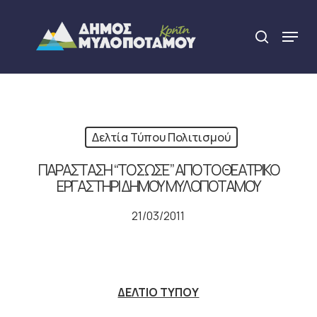
Skip
to
Menu
search
main
Close
content
Menu
Δελτία Τύπου Πολιτισμού
ΠΑΡΑΣΤΑΣΗ “ΤΟ ΣΩΣΕ” ΑΠΟ ΤΟ ΘΕΑΤΡΙΚΟ
ΕΡΓΑΣΤΗΡΙ ΔΗΜΟΥ ΜΥΛΟΠΟΤΑΜΟΥ
21/03/2011
ΔΕΛΤΙΟ ΤΥΠΟΥ