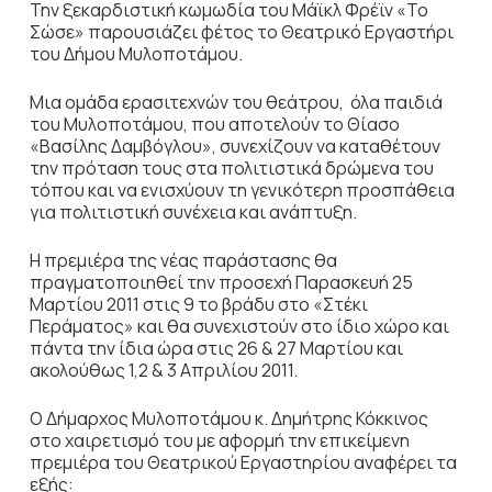
Την ξεκαρδιστική κωμωδία του Μάϊκλ Φρέϊν «Το
Σώσε» παρουσιάζει φέτος το Θεατρικό Εργαστήρι
του Δήμου Μυλοποτάμου.
Μια ομάδα ερασιτεχνών του θεάτρου, όλα παιδιά
του Μυλοποτάμου, που αποτελούν το Θίασο
«Βασίλης Δαμβόγλου», συνεχίζουν να καταθέτουν
την πρόταση τους στα πολιτιστικά δρώμενα του
τόπου και να ενισχύουν τη γενικότερη προσπάθεια
για πολιτιστική συνέχεια και ανάπτυξη.
Η πρεμιέρα της νέας παράστασης θα
πραγματοποιηθεί την προσεχή Παρασκευή 25
Μαρτίου 2011 στις 9 το βράδυ στο «Στέκι
Περάματος» και θα συνεχιστούν στο ίδιο χώρο και
πάντα την ίδια ώρα στις 26 & 27 Μαρτίου και
ακολούθως 1,2 & 3 Απριλίου 2011.
Ο Δήμαρχος Μυλοποτάμου κ. Δημήτρης Κόκκινος
στο χαιρετισμό του με αφορμή την επικείμενη
πρεμιέρα του Θεατρικού Εργαστηρίου αναφέρει τα
εξής: