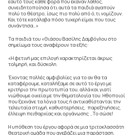
εαυτό τους κάθε φορά που έκαναν λάθος,
συνειδητοποίησα ότι αυτά τα παιδιά αγαπούν
πολύ το θέατρο, ίσως πιο πολύ από ό,τι νομίζουν.
Και τότε κατάλαβα πόσο τυχερή είμαι που τους
συνάντησα…»
Τα παιδιά του «Θιάσου Βασίλης Δαμβόγλου στο
σημείωμα τους αναφέρουν τα εξής:
«Η φετινή μας επιλογή χαρακτηρίζεται άκρως
τολμηρή, και δύσκολη.
Έχοντας πολλές αμφιβολίες για το αν θα τα
καταφέρουμε, καταλήξαμε σε αυτό το έργο με
κριτήριο την πρωτοτυπία του, αλλά και γιατί
νιώθουμε οικεία με την θεματολογία του. Ηθοποιοί
που ξεχνάνε τα λόγια τους ή αντικαθίστανται την
τελευταία στιγμή, καθυστερήσεις, παρεξηγήσεις,
έλλειψη πειθαρχίας και οργάνωσης …Το σώσε!
Η υπόθεση του έργου αφορά σε μια τριτοκλασσάτη
θεατρική ομάδα που ανεβάζει μια παράσταση,