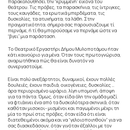
παρακολουθήσει την “κρυμμένη” εικόνα του
θεάτρου. Τις πρόβες, τα παρασκήνια, τις ίντριγκες,
τους καυγάδες, τα ερωτικά μπερδέματα, τις
δυσκολίες, τα ατυχήματα, τα λάθη. Στην
πραγματικότητα, σήμερα σας παρουσιαζουμε τί
περνάμε, ή τί θα μπορούσαμε να περνάμε ώστε να
“βγει” μια παράσταση.
Το Θεατρικό Εργαστήρι Δήμου Μυλοποτάμου ήταν
κάτι καινούριο για μένα. Όταν τους πρωτογνώρισα,
αναρωτήθηκα πώς θα είναι δυνατόν να
συνεργαστούμε.
Είναι πολύ ανεξάρτητοι, δυναμικοί, έχουν πολλές
δουλειές, έχουν παιδιά, οικογένειες, δυσκολίες …
άρα περιορισμένο ωράριο, λίγη υπομονή, άποψη
για τα πάντα. Όμως, όταν είδα όλη την ομάδα μαζί
να φτιάχνει ένα από τα δυσκολότερα σκηνικά, όταν
καθόταν μισοκοι- μισμένοι και παγωμένοι μέχρι τη
μία το πρωί στις πρόβες, όταν είδα ότι είναι
διατεθειμένοι ακόμα και να “γελοιοποιηθούν” για να
σας διασκεδάσουν, όταν γινόταν έξαλλοι με τον