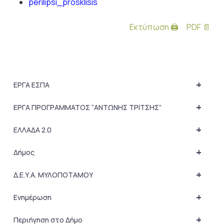
perilipsi_prosklisis
Εκτύπωση 🖨
PDF 📄
+
ΕΡΓΑ ΕΣΠΑ
+
ΕΡΓΑ ΠΡΟΓΡΑΜΜΑΤΟΣ “ΑΝΤΩΝΗΣ ΤΡΙΤΣΗΣ”
+
ΕΛΛΑΔΑ 2.0
+
Δήμος
+
Δ.Ε.Υ.Α. ΜΥΛΟΠΟΤΑΜΟΥ
+
Ενημέρωση
+
Περιήγηση στο Δήμο