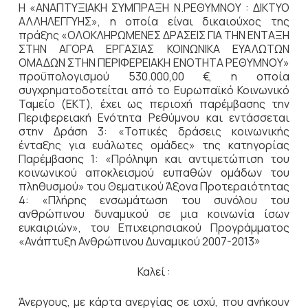
Η «ΑΝΑΠΤΥΞΙΑΚΗ ΣΥΜΠΡΑΞΗ Ν.ΡΕΘΥΜΝΟΥ : ΔΙΚΤΥΟ
ΑΛΛΗΛΕΓΓΥΗΣ», η οποία είναι δικαιούχος της
πράξης «ΟΛΟΚΛΗΡΩΜΕΝΕΣ ΔΡΑΣΕΙΣ ΓΙΑ ΤΗΝ ΕΝΤΑΞΗ
ΣΤΗΝ ΑΓΟΡΑ ΕΡΓΑΣΙΑΣ ΚΟΙΝΩΝΙΚΑ ΕΥΑΛΩΤΩΝ
ΟΜΑΔΩΝ ΣΤΗΝ ΠΕΡΙΦΕΡΕΙΑΚΗ ΕΝΟΤΗΤΑ ΡΕΘΥΜΝΟΥ»
προϋπολογισμού 530.000,00 €, η οποία
συγχρηματοδοτείται από το Ευρωπαϊκό Κοινωνικό
Ταμείο (ΕΚΤ), έχει ως περιοχή παρέμβασης την
Περιφερειακή Ενότητα Ρεθύμνου και εντάσσεται
στην Δράση 3: «Τοπικές δράσεις κοινωνικής
ένταξης για ευάλωτες ομάδες» της κατηγορίας
Παρέμβασης 1: «Πρόληψη και αντιμετώπιση του
κοινωνικού αποκλεισμού ευπαθών ομάδων του
πληθυσμού» του Θεματικού Άξονα Προτεραιότητας
4: «Πλήρης ενσωμάτωση του συνόλου του
ανθρώπινου δυναμικού σε μια κοινωνία ίσων
ευκαιριών», του Επιχειρησιακού Προγράμματος
«Ανάπτυξη Ανθρώπινου Δυναμικού 2007-2013»
Καλεί :
Άνεργους, με κάρτα ανεργίας σε ισχύ, που ανήκουν