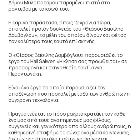
Δήμου Μυλοποτάμου παραμένει πιστό στο
ραντεβού με το κοινό του.
Η εαρινή παράσταση, όπως 12 χρόνια τώρα,
αποτελεί προϊόν δουλειάς του «Θιάσου Βασίλης
Δαμβόγλου», τα μέλη του οποίου δίνουν και φέτος
τον καλύτερο τους εαυτό επί σκηνής.
Ο «Θίασος Βασίλης Δαμβόγλου» παρουσιάζει το
έργο του Hall Salwen «Η κλήση σας προωθείται» σε
προσαρμογή και σκηνοθεσία του Γιάννη
Περαντωνάκη.
Είναι ένα έργο το οποίο παρουσιάζει την
αποξένωση που προκαλεί μεταξύ των ανθρώπων η
σύγχρονη τεχνολογία.
Πραγματεύεται το πόσο μακριά κρατάει τον κάθε
ένα μας από τους αγαπημένους μας φίλους,
συγγενείς και γενικότερα από άλλους ανθρώπους, η
καθημερινή επαφή με τα σύγχρονα μέσα κοινωνικής
δικτύωσης όπου όλα πρέπει να φαίνονται