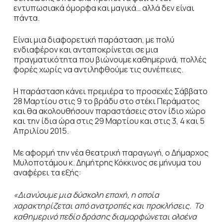
εντυπωσιακά όμορφα και μαγικά… αλλά δεν είναι
πάντα.
Είναι μια διαφορετική παράσταση, με πολύ
ενδιαφέρον και ανταποκρίνεται σε μια
πραγματικότητα που βιώνουμε καθημερινά, πολλές
φορές χωρίς να αντιληφθούμε τις συνέπειες.
Η παράσταση κάνει πρεμιέρα το προσεχές Σάββατο
28 Μαρτίου στις 9 το βράδυ στο στέκι Περάματος
και θα ακολουθήσουν παραστάσεις στον ίδιο χώρο
και την ίδια ώρα στις 29 Μαρτίου και στις 3, 4 και 5
Απριλίου 2015.
Με αφορμή την νέα θεατρική παραγωγή, ο Δήμαρχος
Μυλοποτάμου κ. Δημήτρης Κόκκινος σε μήνυμα του
αναφέρει τα εξής:
«Διανύουμε μια δύσκολη εποχή, η οποία
χαρακτηρίζεται από ανατροπές και προκλήσεις. Το
καθημερινό πεδίο δράσης διαμορφώνεται ολοένα