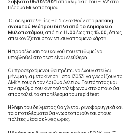
Σάββατο
06/02/2021
από κλιμάκια του ΕΟΔΥ στο
Πέραμα Μυλοποτάμου.
Οι δειγματοληψίες θα διεξαχθούν στο
parking
ανοιχτού θεάτρου δίπλα από το Δημαρχείο
Μυλοποτάμου
, από τις
11:00
έως τις
15:00,
όπως
απεικονίζεται στον επισυναπτόμενο χάρτη.
Η προσέλευση του κοινού που επιθυμεί να
υποβληθεί στο τεστ είναι ελεύθερη.
Οι προσερχόμενοι θα πρέπει να έχουν στείλει
μήνυμα για μετακίνηση 1 στο 13033, να γνωρίζουν το
ΑΜΚΑ τους ή τον Αριθμό Δελτίου Ταυτότητας και
τον αριθμό του κινητού τηλέφωνου στο οποίο θα
αποσταλεί το αποτέλεσμα του rapid test.
Η λήψη του δείγματος θα γίνεται ρινοφαρυγγικά και
τα αποτελέσματα θα γνωστοποιούνται στους
πολίτες μέσα σε λίγες ώρες.
η