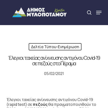
Skip
to
Menu
search
main
Close
content
Menu
Δελτία Τύπου-Ενημέρωση
Έλεγχοι ταχείας ανίχνευσης αντιγόνου Covid-19
σε πεζούς στο Πέραμα
05/02/2021
Έλεγχοι ταχείας ανίχνευσης αντιγόνου Covid-19
(rapid test) σε
πεζούς
θα πραγματοποιηθούν το