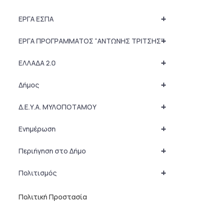
+
ΕΡΓΑ ΕΣΠΑ
+
ΕΡΓΑ ΠΡΟΓΡΑΜΜΑΤΟΣ “ΑΝΤΩΝΗΣ ΤΡΙΤΣΗΣ”
+
ΕΛΛΑΔΑ 2.0
+
Δήμος
+
Δ.Ε.Υ.Α. ΜΥΛΟΠΟΤΑΜΟΥ
+
Ενημέρωση
+
Περιήγηση στο Δήμο
+
Πολιτισμός
Πολιτική Προστασία