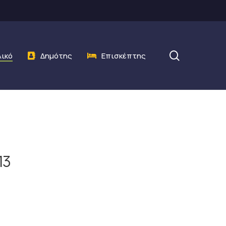
search
λικό
Δημότης
Επισκέπτης
13