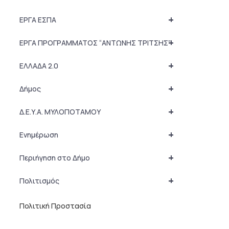
+
ΕΡΓΑ ΕΣΠΑ
+
ΕΡΓΑ ΠΡΟΓΡΑΜΜΑΤΟΣ “ΑΝΤΩΝΗΣ ΤΡΙΤΣΗΣ”
+
ΕΛΛΑΔΑ 2.0
+
Δήμος
+
Δ.Ε.Υ.Α. ΜΥΛΟΠΟΤΑΜΟΥ
+
Ενημέρωση
+
Περιήγηση στο Δήμο
+
Πολιτισμός
Πολιτική Προστασία