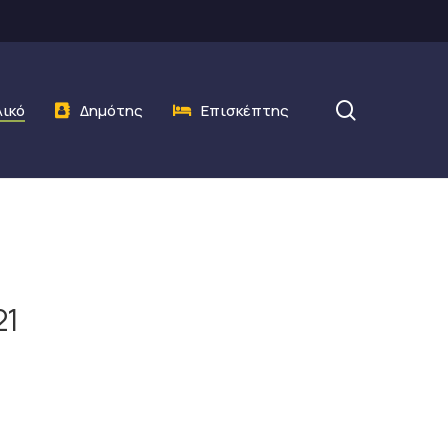
search
λικό
Δημότης
Επισκέπτης
21