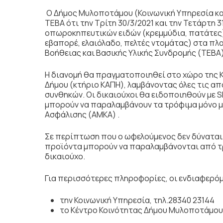
O Δήμος Μυλοποτάμου (Κοινωνική Υπηρεσία και
ΤΕΒΑ ότι την Τρίτη 30/3/2021 και την Τετάρτη 
οπωροκηπευτικών ειδών (κρεμμύδια, πατάτες)
εβαπορέ, ελαιόλαδο, πελτές ντομάτας) στα πλ
Βοήθειας και Βασικής Υλικής Συνδρομής (ΤΕΒΑ)
Η διανομή θα πραγματοποιηθεί στο χώρο της Κ
Δήμου (κτήριο ΚΑΠΗ), λαμβάνοντας όλες τις α
συνθηκών. Οι δικαιούχοι θα ειδοποιηθούν με S
μπορούν να παραλαμβάνουν τα τρόφιμα μόνο μ
Ασφάλισης (ΑΜΚΑ) .
Σε περίπτωση που ο ωφελούμενος δεν δύναται
προϊόντα μπορούν να παραλαμβάνονται από τ
δικαιούχο.
Για περισσότερες πληροφορίες, οι ενδιαφερόμ
την Κοινωνική Υπηρεσία, τηλ.28340 23144
το Κέντρο Κοινότητας Δήμου Μυλοποτάμου,