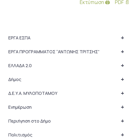
Εκτύπωση 🖨
PDF 📄
+
ΕΡΓΑ ΕΣΠΑ
+
ΕΡΓΑ ΠΡΟΓΡΑΜΜΑΤΟΣ “ΑΝΤΩΝΗΣ ΤΡΙΤΣΗΣ”
+
ΕΛΛΑΔΑ 2.0
+
Δήμος
+
Δ.Ε.Υ.Α. ΜΥΛΟΠΟΤΑΜΟΥ
+
Ενημέρωση
+
Περιήγηση στο Δήμο
+
Πολιτισμός