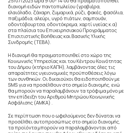
25/07/2023 ώρα 9:00- 14:00 θα πραγματοποιηθεί
διανομή ειδών παντοπωλείου (γραβιέρα,
ελαιόλαδο, ζάχαρη, ζυμαρικά, ρύζι, φακές, φασόλια,
παξιμάδια, αλεύρι, υγρό πιάτων, σαμπουάν,
οδοντόβουρτσα, οδοντόκρεμα, χαρτί υγείας κ.α)
στα πλαίσια του Επιχειρησιακού Προγράμματος
Επισιτιστικής Βοήθειας και Βασικής Υλικής
Συνδρομής (ΤΕΒΑ).
Η διανομή θα πραγματοποιηθεί στο χώρο της
Κοινωνικής Υπηρεσίας και του Κέντρου Κοινότητας
του Δήμου (κτήριο ΚΑΠΗ), λαμβάνοντας όλες τις
απαραίτητες υγειονομικές προϋποθέσεις λόγω
των συνθηκών. Οι δικαιούχοι θα ειδοποιηθούν με
SMS για να προσέλθουν στο σημείο διανομής, ενώ
θα μπορούν να παραλαμβάνουν τα τρόφιμα μόνο με
την επίδειξη του Αριθμού Μητρώου Κοινωνικής
Ασφάλισης (ΑΜΚΑ) .
Σε περίπτωση που ο ωφελούμενος δεν δύναται να
προσέλθει αυτοπροσώπως στο σημείο διανομής,
τα προϊόντα μπορούν να παραλαμβάνονται από