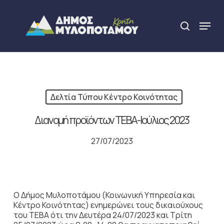
Skip
to
Menu
search
main
Close
content
Menu
Δελτία Τύπου Κέντρο Κοινότητας
Διανομή προϊόντων ΤΕΒΑ-Ιούλιος 2023
27/07/2023
O Δήμος Μυλοποτάμου (Κοινωνική Υπηρεσία και
Κέντρο Κοινότητας) ενημερώνει τους δικαιούχους
του ΤΕΒΑ ότι την Δευτέρα 24/07/2023 και Τρίτη