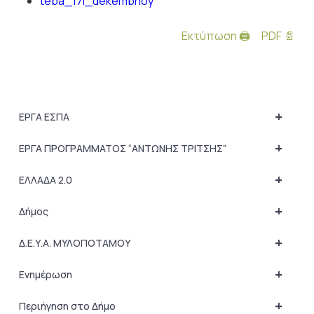
teba_17i_dekembrioy
Εκτύπωση 🖨
PDF 📄
+
ΕΡΓΑ ΕΣΠΑ
+
ΕΡΓΑ ΠΡΟΓΡΑΜΜΑΤΟΣ “ΑΝΤΩΝΗΣ ΤΡΙΤΣΗΣ”
+
ΕΛΛΑΔΑ 2.0
+
Δήμος
+
Δ.Ε.Υ.Α. ΜΥΛΟΠΟΤΑΜΟΥ
+
Ενημέρωση
+
Περιήγηση στο Δήμο