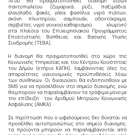
14:00 θα πραγματοποιηθεί διανομή ειδών
παντοπωλείου (ζυμαρικά, ρύζι, παξιμάδια,
ελαιόλαδο, φακές, γάλα, φασόλια, υγρό πιάτων,
σκόνη πλυντηρίου, σαμπουάν, οδοντόκρεμα,
σερβιέτες, υγρό γενικού καθαρισμού, χλωρίνη)
στα πλαίσια του Επιχειρησιακού Προγράμματος
Επισιτιστικής Βοήθειας και Βασικής Υλικής
Συνδρομής (ΤΕΒΑ).
Η διανομή θα πραγματοποιηθεί στο χώρο της
Κοινωνικής Υπηρεσίας και του Κέντρου Κοινότητας
του Δήμου (κτήριο ΚΑΠΗ), λαμβάνοντας όλες τις
απαραίτητες υγειονομικές προϋποθέσεις λόγω
των συνθηκών. Οι δικαιούχοι θα ειδοποιηθούν με
SMS για να προσέλθουν στο σημείο διανομής, ενώ
θα μπορούν να παραλαμβάνουν τα τρόφιμα μόνο με
την επίδειξη του Αριθμού Μητρώου Κοινωνικής
Ασφάλισης (ΑΜΚΑ) .
Σε περίπτωση που ο ωφελούμενος δεν δύναται να
προσέλθει αυτοπροσώπως στο σημείο διανομής,
τα προϊόντα μπορούν να παραλαμβάνονται από