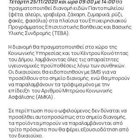
Τετάρτη 25/11/2020 και ώρα 09:00 με 14:00
θα
πραγματοποιηθεί διανομή ειδών Παντοπωλείου
(φέτα, αλεύρι, γραβιέρα, ζάχαρη, ζυμαρικά, ρύζι,
φακές, φασόλια) στα πλαίσια του Επιχειρησιακού
Προγράμματος Επισιτιστικής Βοήθειας και Βασικής
Υλικής Συνδρομής (ΤΕΒΑ).
Η διανομή θα πραγματοποιηθεί στο χώρο της
Κοινωνικής Υπηρεσίας και του Κέντρου Κοινότητας
του Δήμου, λαμβάνοντας όλες τις απαραίτητες
υγειονομικές προϋποθέσεις λόγω των συνθηκών.
Οι δικαιούχοι θα ειδοποιηθούν με SMS για να
προσέλθουν στο σημείο διανομής, ενώ θα μπορούν
να παραλαμβάνουν τα τρόφιμα μόνο με την
επίδειξη του Αριθμού Μητρώου Κοινωνικής
Ασφάλισης (ΑΜΚΑ) .
Σε περίπτωση που ο ωφελούμενος δεν δύναται να
προσέλθει αυτοπροσώπως στο σημείο διανομής,
τα προϊόντα μπορούν να παραλαμβάνονται από
τρίτο πρόσωπο που θα φέρει εξουσιοδότηση από
τον δικαιούχο.